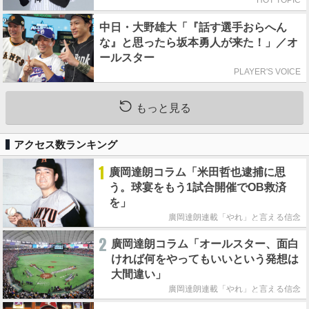
中日・大野雄大「『話す選手おらへん
な』と思ったら坂本勇人が来た！」／オ
ールスター
PLAYER'S VOICE
もっと見る
アクセス数ランキング
1
廣岡達朗コラム「米田哲也逮捕に思
う。球宴をもう1試合開催でOB救済
を」
廣岡達朗連載「やれ」と言える信念
2
廣岡達朗コラム「オールスター、面白
ければ何をやってもいいという発想は
大間違い」
廣岡達朗連載「やれ」と言える信念