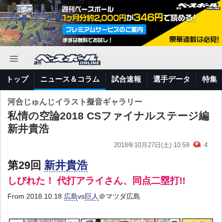
トップ
ニュース＆コラム
試合速報
選手データ
特集
河合じゅんじイラスト擬音ギャラリー
私情の空論2018 CSファイナルステージ編
新井貴浩
2018年10月27日(土) 10:59
4
第29回
新井貴浩
しびれた！ 代打アライさん、同点二塁打!!
From 2018.10.18
広島
vs
巨人
＠マツダ広島