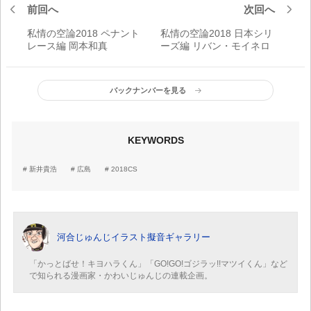
前回へ
次回へ
私情の空論2018 ペナント
私情の空論2018 日本シリ
レース編 岡本和真
ーズ編 リバン・モイネロ
バックナンバーを見る
KEYWORDS
新井貴浩
広島
2018CS
河合じゅんじイラスト擬音ギャラリー
「かっとばせ！キヨハラくん」「GO!GO!ゴジラッ!!マツイくん」など
で知られる漫画家・かわいじゅんじの連載企画。