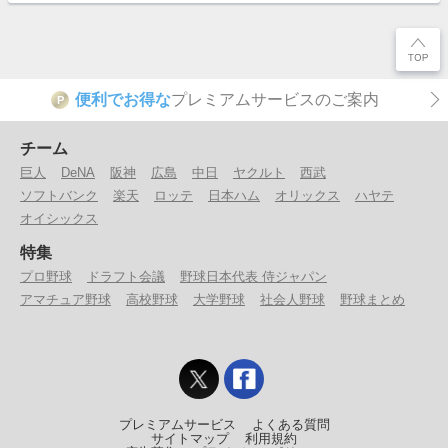
便利でお得な
プレミアムサービスのご案内
P
チーム
巨人
DeNA
阪神
広島
中日
ヤクルト
西武
ソフトバンク
楽天
ロッテ
日本ハム
オリックス
ハヤテ
オイシックス
特集
プロ野球
ドラフト会議
野球日本代表 侍ジャパン
アマチュア野球
高校野球
大学野球
社会人野球
野球まとめ
プレミアムサービス
よくある質問
サイトマップ
利用規約