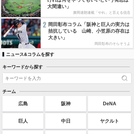
大間違い」
廣岡達朗連載「やれ」と言える信念
2
岡田彰布コラム「阪神と巨人の実力は
拮抗している 山崎、小笠原の存在は
大きい」
岡田彰布のそらそうよ
ニュース&コラムを探す
キーワードから探す
チーム
広島
阪神
DeNA
巨人
中日
ヤクルト