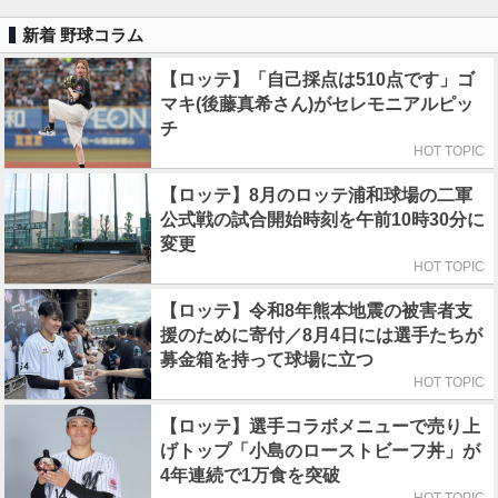
新着 野球コラム
【ロッテ】「自己採点は510点です」ゴ
マキ(後藤真希さん)がセレモニアルピッ
チ
HOT TOPIC
【ロッテ】8月のロッテ浦和球場の二軍
公式戦の試合開始時刻を午前10時30分に
変更
HOT TOPIC
【ロッテ】令和8年熊本地震の被害者支
援のために寄付／8月4日には選手たちが
募金箱を持って球場に立つ
HOT TOPIC
【ロッテ】選手コラボメニューで売り上
げトップ「小島のローストビーフ丼」が
4年連続で1万食を突破
HOT TOPIC