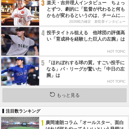
3
楽天・吉井理人インタビュー ちょっ
とずつ、劇的に「監督が代わると何も
かもが変わるというのは、チームにと
って良くないことなんです」
2026戦力確定 新監督インタビュー
4
投手タイトル狙える 他球団の評価高
い「育成枠を経験した巨人の左腕」は
HOT TOPIC
5
「ほれぼれする球の質。すごい投手に
なる」パ・リーグが驚いた「中日の左
腕」は
HOT TOPIC
もっと見る
注目数ランキング
1
廣岡達朗コラム「オールスター、面白
ければ何をやってもいいという発想は