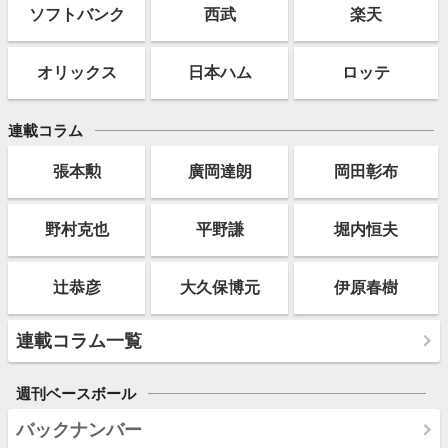
ソフト
バンク
西武
楽天
オリックス
日本ハム
ロッテ
連載コラム
張本勲
廣岡達朗
岡田彰布
野村克也
平野謙
堀内恒夫
辻恭彦
大久保博元
伊原春樹
連載コラム一覧
週刊ベースボール
バックナンバー