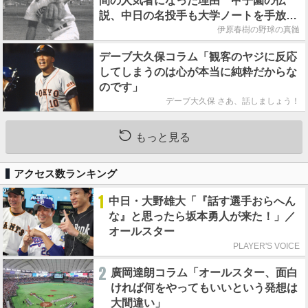
間の人気者になった理由 甲子園の伝
説、中日の名投手も大学ノートを手放さ
なかった」
伊原春樹の野球の真髄
デーブ大久保コラム「観客のヤジに反応
してしまうのは心が本当に純粋だからな
のです」
デーブ大久保 さあ、話しましょう！
もっと見る
アクセス数ランキング
1
中日・大野雄大「『話す選手おらへん
な』と思ったら坂本勇人が来た！」／
オールスター
PLAYER'S VOICE
2
廣岡達朗コラム「オールスター、面白
ければ何をやってもいいという発想は
大間違い」