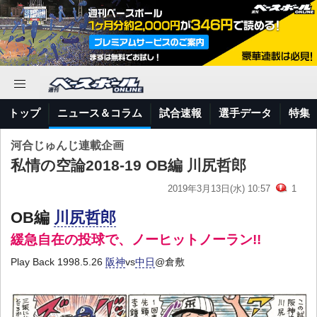
トップ
ニュース＆コラム
試合速報
選手データ
特集
河合じゅんじ連載企画
私情の空論2018-19 OB編 川尻哲郎
2019年3月13日(水) 10:57
1
OB編
川尻哲郎
緩急自在の投球で、ノーヒットノーラン!!
Play Back 1998.5.26
阪神
vs
中日
@倉敷