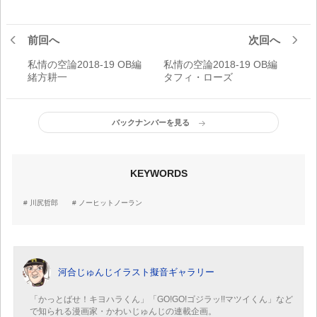
前回へ
次回へ
私情の空論2018-19 OB編
私情の空論2018-19 OB編
緒方耕一
タフィ・ローズ
バックナンバーを見る
KEYWORDS
川尻哲郎
ノーヒットノーラン
河合じゅんじイラスト擬音ギャラリー
「かっとばせ！キヨハラくん」「GO!GO!ゴジラッ!!マツイくん」など
で知られる漫画家・かわいじゅんじの連載企画。