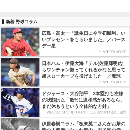
新着 野球コラム
広島・高太一「誕生日に今季初勝利。い
いプレゼントをもらいました」／バース
デー星
PLAYER'S VOICE
日本ハム・伊藤大海「テル(佐藤輝明)な
らワンチャン振ってくれるかなと思って
超スローカーブを投げました」／魔球
PLAYER'S VOICE
ドジャース・大谷翔平 2本塁打も左膝
の状態は△「数%に違和感があるなら、
まだ休もうという全体的な方針」
WEEKLY SHOHEI OTANI 二刀流で呼び込む3連覇
伊原春樹コラム「板東英二さんがお茶の