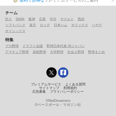
便利でお得な
プレミアムサービスのご案内
P
チーム
巨人
DeNA
阪神
広島
中日
ヤクルト
西武
ソフトバンク
楽天
ロッテ
日本ハム
オリックス
ハヤテ
オイシックス
特集
プロ野球
ドラフト会議
野球日本代表 侍ジャパン
アマチュア野球
高校野球
大学野球
社会人野球
野球まとめ
プレミアムサービス
よくある質問
サイトマップ
利用規約
広告募集
プライバシーポリシー
©NetDreamers
©ベースボール・マガジン社