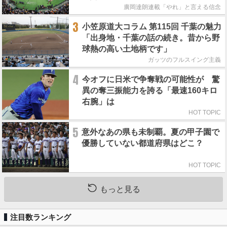
廣岡達朗連載「やれ」と言える信念
3
小笠原道大コラム 第115回 千葉の魅力
「出身地・千葉の話の続き。昔から野
球熱の高い土地柄です」
ガッツのフルスイング主義
4
今オフに日米で争奪戦の可能性が 驚
異の奪三振能力を誇る「最速160キロ
右腕」は
HOT TOPIC
5
意外なあの県も未制覇。夏の甲子園で
優勝していない都道府県はどこ？
HOT TOPIC
もっと見る
注目数ランキング