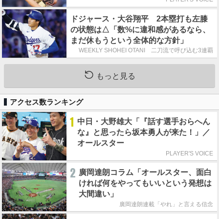
ドジャース・大谷翔平 2本塁打も左膝
の状態は△「数%に違和感があるなら、
まだ休もうという全体的な方針」
WEEKLY SHOHEI OTANI 二刀流で呼び込む3連覇
もっと見る
アクセス数ランキング
1
中日・大野雄大「『話す選手おらへん
な』と思ったら坂本勇人が来た！」／
オールスター
PLAYER'S VOICE
2
廣岡達朗コラム「オールスター、面白
ければ何をやってもいいという発想は
大間違い」
廣岡達朗連載「やれ」と言える信念