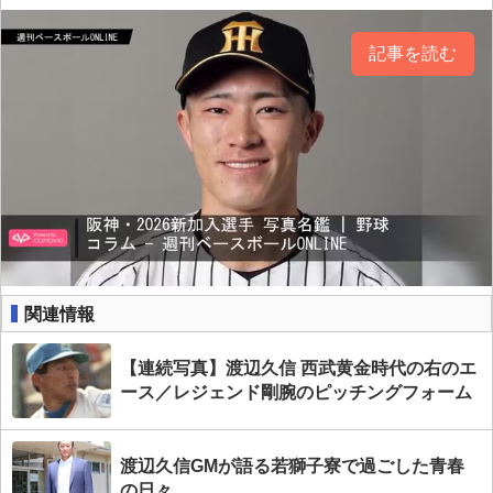
記事を読む
関連情報
【連続写真】渡辺久信 西武黄金時代の右のエ
ース／レジェンド剛腕のピッチングフォーム
渡辺久信GMが語る若獅子寮で過ごした青春
の日々