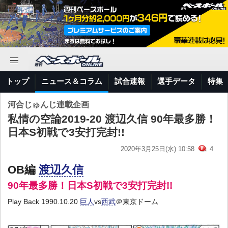
トップ
ニュース＆コラム
試合速報
選手データ
特集
河合じゅんじ連載企画
私情の空論2019-20 渡辺久信 90年最多勝！
日本S初戦で3安打完封!!
2020年3月25日(水) 10:58
4
OB編
渡辺久信
90年最多勝！日本S初戦で3安打完封!!
Play Back 1990.10.20
巨人
vs
西武
＠東京ドーム