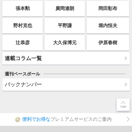
張本勲
廣岡達朗
岡田彰布
野村克也
平野謙
堀内恒夫
辻恭彦
大久保博元
伊原春樹
連載コラム一覧
週刊ベースボール
バックナンバー
便利でお得な
プレミアムサービスのご案内
P