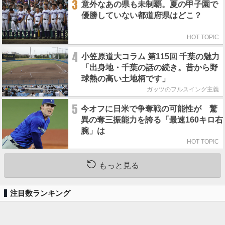
3
意外なあの県も未制覇。夏の甲子園で
優勝していない都道府県はどこ？
HOT TOPIC
4
小笠原道大コラム 第115回 千葉の魅力
「出身地・千葉の話の続き。昔から野
球熱の高い土地柄です」
ガッツのフルスイング主義
5
今オフに日米で争奪戦の可能性が 驚
異の奪三振能力を誇る「最速160キロ右
腕」は
HOT TOPIC
もっと見る
注目数ランキング