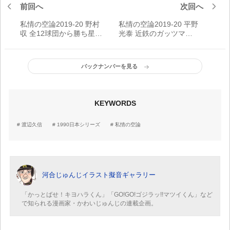
前回へ
次回へ
私情の空論2019-20 野村
私情の空論2019-20 平野
収 全12球団から勝ち星を
光泰 近鉄のガッツマ
挙げた最初の投手!!
ン！“奇跡のバックホー
ム”!!
バックナンバーを見る
KEYWORDS
渡辺久信
1990日本シリーズ
私情の空論
河合じゅんじイラスト擬音ギャラリー
「かっとばせ！キヨハラくん」「GO!GO!ゴジラッ!!マツイくん」など
で知られる漫画家・かわいじゅんじの連載企画。