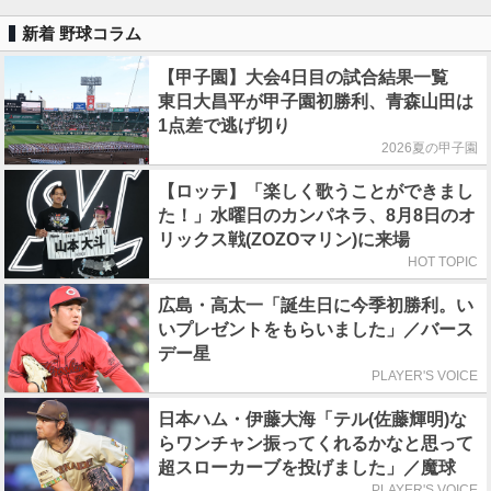
新着 野球コラム
【甲子園】大会4日目の試合結果一覧
東日大昌平が甲子園初勝利、青森山田は
1点差で逃げ切り
2026夏の甲子園
【ロッテ】「楽しく歌うことができまし
た！」水曜日のカンパネラ、8月8日のオ
リックス戦(ZOZOマリン)に来場
HOT TOPIC
広島・高太一「誕生日に今季初勝利。い
いプレゼントをもらいました」／バース
デー星
PLAYER'S VOICE
日本ハム・伊藤大海「テル(佐藤輝明)な
らワンチャン振ってくれるかなと思って
超スローカーブを投げました」／魔球
PLAYER'S VOICE