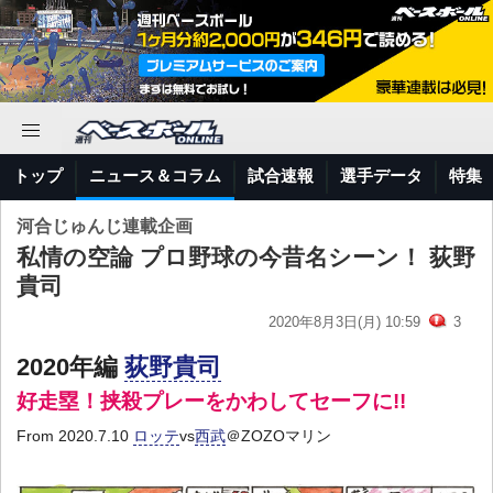
トップ
ニュース＆コラム
試合速報
選手データ
特集
河合じゅんじ連載企画
私情の空論 プロ野球の今昔名シーン！ 荻野
貴司
2020年8月3日(月) 10:59
3
2020年編
荻野貴司
好走塁！挟殺プレーをかわしてセーフに!!
From 2020.7.10
ロッテ
vs
西武
＠ZOZOマリン