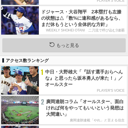
PLAYER'S VOICE
ドジャース・大谷翔平 2本塁打も左膝
の状態は△「数%に違和感があるなら、
まだ休もうという全体的な方針」
WEEKLY SHOHEI OTANI 二刀流で呼び込む3連覇
もっと見る
アクセス数ランキング
1
中日・大野雄大「『話す選手おらへん
な』と思ったら坂本勇人が来た！」／
オールスター
PLAYER'S VOICE
2
廣岡達朗コラム「オールスター、面白
ければ何をやってもいいという発想は
大間違い」
廣岡達朗連載「やれ」と言える信念