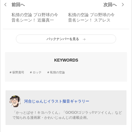
前回へ
次回へ
私情の空論 プロ野球の今
私情の空論 プロ野球の今
昔名シーン！ 近藤真一
昔名シーン！ スアレス
バックナンバーを見る
KEYWORDS
荻野貴司
ロッテ
私情の空論
河合じゅんじイラスト擬音ギャラリー
「かっとばせ！キヨハラくん」「GO!GO!ゴジラッ!!マツイくん」など
で知られる漫画家・かわいじゅんじの連載企画。