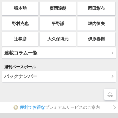
張本勲
廣岡達朗
岡田彰布
野村克也
平野謙
堀内恒夫
辻恭彦
大久保博元
伊原春樹
連載コラム一覧
週刊ベースボール
バックナンバー
便利でお得な
プレミアムサービスのご案内
P