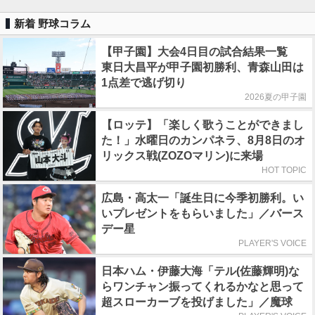
新着 野球コラム
【甲子園】大会4日目の試合結果一覧
東日大昌平が甲子園初勝利、青森山田は
1点差で逃げ切り
2026夏の甲子園
【ロッテ】「楽しく歌うことができまし
た！」水曜日のカンパネラ、8月8日のオ
リックス戦(ZOZOマリン)に来場
HOT TOPIC
広島・高太一「誕生日に今季初勝利。い
いプレゼントをもらいました」／バース
デー星
PLAYER'S VOICE
日本ハム・伊藤大海「テル(佐藤輝明)な
らワンチャン振ってくれるかなと思って
超スローカーブを投げました」／魔球