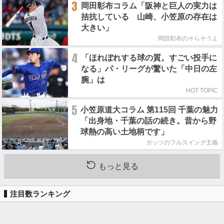
3
岡田彰布コラム「阪神と巨人の実力は
拮抗している 山崎、小笠原の存在は
大きい」
岡田彰布のそらそうよ
4
「ほれぼれする球の質。すごい投手に
なる」パ・リーグが驚いた「中日の左
腕」は
HOT TOPIC
5
小笠原道大コラム 第115回 千葉の魅力
「出身地・千葉の話の続き。昔から野
球熱の高い土地柄です」
ガッツのフルスイング主義
もっと見る
注目数ランキング