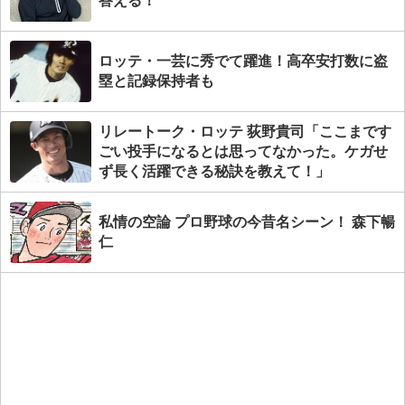
答える！
ロッテ・一芸に秀でて躍進！高卒安打数に盗
塁と記録保持者も
リレートーク・ロッテ 荻野貴司「ここまです
ごい投手になるとは思ってなかった。ケガせ
ず長く活躍できる秘訣を教えて！」
私情の空論 プロ野球の今昔名シーン！ 森下暢
仁