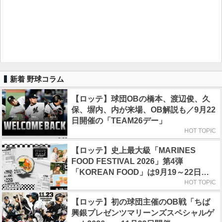
新着 野球コラム
【ロッテ】球団OBの橋本、渡辺俊、久
保、塀内、内が来場、OB解説も／9月22
日開催の「TEAM26デー」
HOT TOPIC
【ロッテ】史上最大級「MARINES
FOOD FESTIVAL 2026」第4弾
「KOREAN FOOD」は9月19～22日／
初日はビール半額デー
HOT TOPIC
【ロッテ】初の球団主催のOB戦「ちば
興銀プレゼンツマリーンズスペシャルゲ