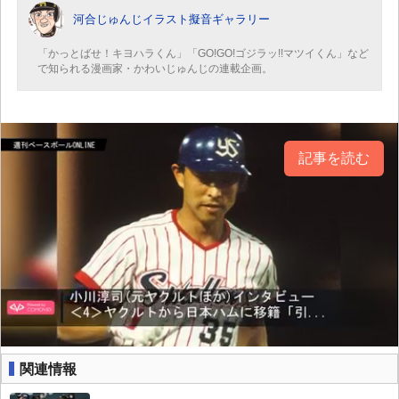
河合じゅんじイラスト擬音ギャラリー
「かっとばせ！キヨハラくん」「GO!GO!ゴジラッ!!マツイくん」など
で知られる漫画家・かわいじゅんじの連載企画。
記事を読む
関連情報