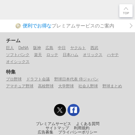
便利でお得な
プレミアムサービスのご案内
P
チーム
巨人
DeNA
阪神
広島
中日
ヤクルト
西武
ソフトバンク
楽天
ロッテ
日本ハム
オリックス
ハヤテ
オイシックス
特集
プロ野球
ドラフト会議
野球日本代表 侍ジャパン
アマチュア野球
高校野球
大学野球
社会人野球
野球まとめ
プレミアムサービス
よくある質問
サイトマップ
利用規約
広告募集
プライバシーポリシー