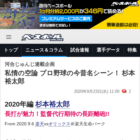
トップ
ニュース＆コラム
試合速報
選手データ
特集
河合じゅんじ連載企画
私情の空論 プロ野球の今昔名シーン！ 杉本
裕太郎
2020年9月23日(水) 11:00
2
2020年編
杉本裕太郎
長打が魅力！監督代行期待の長距離砲!!
From 2020.9.6
楽天
vs
オリックス
＠楽天生命パーク