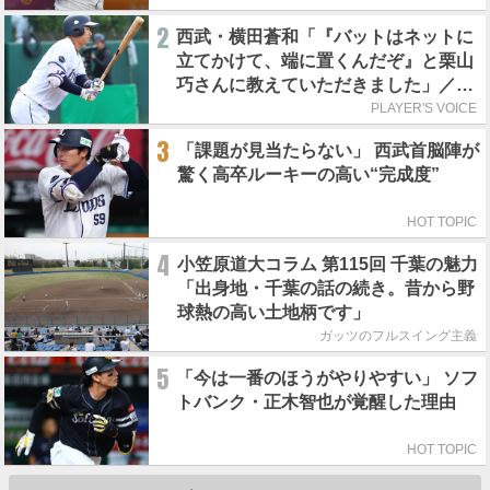
2
西武・横田蒼和「『バットはネットに
立てかけて、端に置くんだぞ』と栗山
巧さんに教えていただきました」／憧
れの人からの金言
PLAYER'S VOICE
3
「課題が見当たらない」 西武首脳陣が
驚く高卒ルーキーの高い“完成度”
HOT TOPIC
4
小笠原道大コラム 第115回 千葉の魅力
「出身地・千葉の話の続き。昔から野
球熱の高い土地柄です」
ガッツのフルスイング主義
5
「今は一番のほうがやりやすい」 ソフ
トバンク・正木智也が覚醒した理由
HOT TOPIC