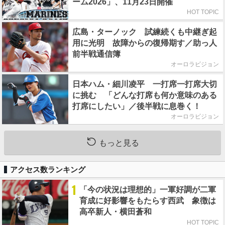
ーム2026」、11月23日開催
HOT TOPIC
広島・ターノック 試練続くも中継ぎ起
用に光明 故障からの復帰期す／助っ人
前半戦通信簿
オーロラビジョン
日本ハム・細川凌平 一打席一打席大切
に挑む 「どんな打席も何か意味のある
打席にしたい」／後半戦に息巻く！
オーロラビジョン
もっと見る
アクセス数ランキング
1
「今の状況は理想的」一軍好調が二軍
育成に好影響をもたらす西武 象徴は
高卒新人・横田蒼和
HOT TOPIC