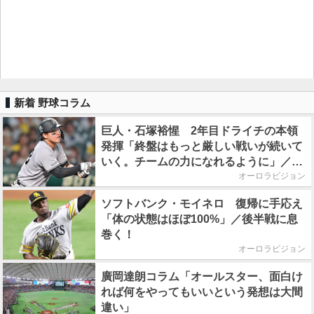
新着 野球コラム
巨人・石塚裕惺 2年目ドライチの本領
発揮「終盤はもっと厳しい戦いが続いて
いく。チームの力になれるように」／後
半戦に息巻く！
オーロラビジョン
ソフトバンク・モイネロ 復帰に手応え
「体の状態はほぼ100%」／後半戦に息
巻く！
オーロラビジョン
廣岡達朗コラム「オールスター、面白け
れば何をやってもいいという発想は大間
違い」