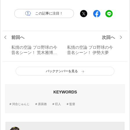
この記事に注目！
前回へ
次回へ
私情の空論 プロ野球の今
私情の空論 プロ野球の今
昔名シーン！ 荒木雅博&
昔名シーン！ 伊勢大夢
井端弘和
バックナンバーを見る
KEYWORDS
河合じゅんじ
原辰徳
巨人
監督