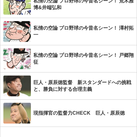
私情の空論 プロ野球の今昔名シーン！ 荒木雅
博&井端弘和
私情の空論 プロ野球の今昔名シーン！ 澤村拓
一
私情の空論 プロ野球の今昔名シーン！ 戸郷翔
征
巨人・原辰徳監督 新スタンダードへの挑戦
と、勝負に対する合理主義
現指揮官の監督力CHECK 巨人・原辰徳