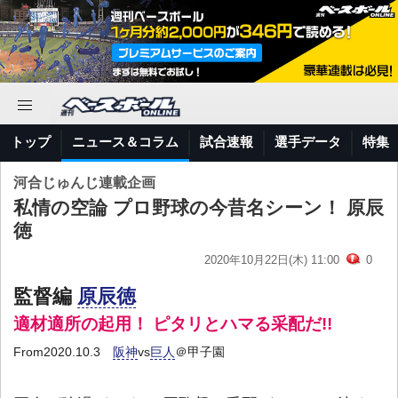
トップ
ニュース＆コラム
試合速報
選手データ
特集
河合じゅんじ連載企画
私情の空論 プロ野球の今昔名シーン！ 原辰
徳
2020年10月22日(木) 11:00
0
監督編
原辰徳
適材適所の起用！ ピタリとハマる采配だ!!
From2020.10.3
阪神
vs
巨人
＠甲子園