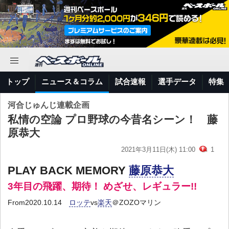
トップ
ニュース＆コラム
試合速報
選手データ
特集
河合じゅんじ連載企画
私情の空論 プロ野球の今昔名シーン！ 藤
原恭大
2021年3月11日(木) 11:00
1
PLAY BACK MEMORY
藤原恭大
3年目の飛躍、期待！ めざせ、レギュラー!!
From2020.10.14
ロッテ
vs
楽天
＠ZOZOマリン