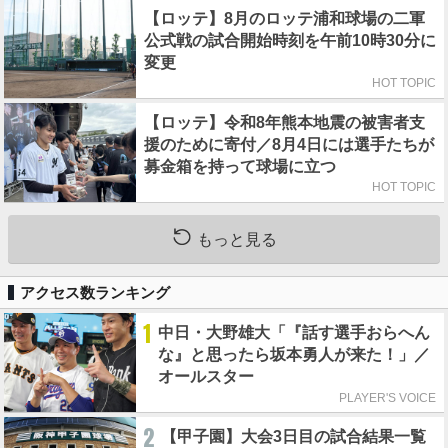
【ロッテ】8月のロッテ浦和球場の二軍
公式戦の試合開始時刻を午前10時30分に
変更
HOT TOPIC
【ロッテ】令和8年熊本地震の被害者支
援のために寄付／8月4日には選手たちが
募金箱を持って球場に立つ
HOT TOPIC
もっと見る
アクセス数ランキング
1
中日・大野雄大「『話す選手おらへん
な』と思ったら坂本勇人が来た！」／
オールスター
PLAYER'S VOICE
2
【甲子園】大会3日目の試合結果一覧