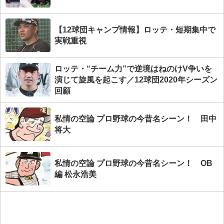
【12球団キャンプ情報】ロッテ・短期集中で
実戦重視
ロッテ・“チーム力”で逆境はねのけV争いを
演じて旋風を起こす／12球団2020年シーズン
回顧
私情の空論 プロ野球の今昔名シーン！ 田中
将大
私情の空論 プロ野球の今昔名シーン！ OB
編 松永浩美