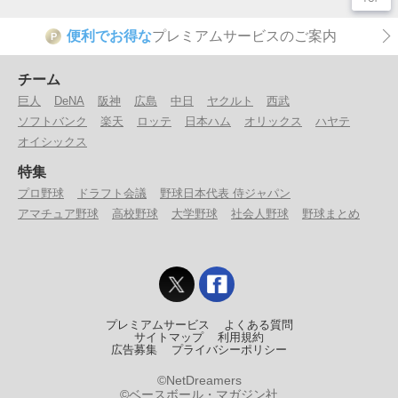
便利でお得な
プレミアムサービスのご案内
P
チーム
巨人
DeNA
阪神
広島
中日
ヤクルト
西武
ソフトバンク
楽天
ロッテ
日本ハム
オリックス
ハヤテ
オイシックス
特集
プロ野球
ドラフト会議
野球日本代表 侍ジャパン
アマチュア野球
高校野球
大学野球
社会人野球
野球まとめ
プレミアムサービス
よくある質問
サイトマップ
利用規約
広告募集
プライバシーポリシー
©NetDreamers
©ベースボール・マガジン社