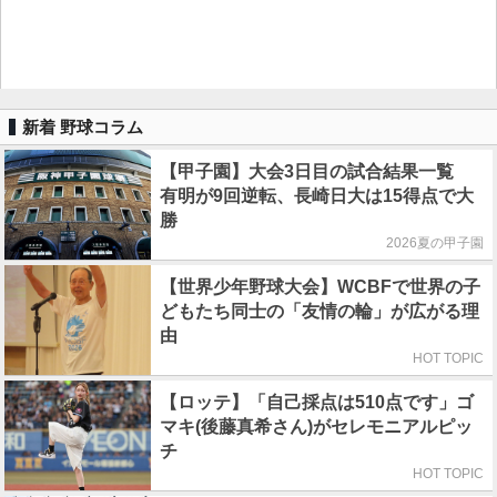
新着 野球コラム
【甲子園】大会3日目の試合結果一覧
有明が9回逆転、長崎日大は15得点で大
勝
2026夏の甲子園
【世界少年野球大会】WCBFで世界の子
どもたち同士の「友情の輪」が広がる理
由
HOT TOPIC
【ロッテ】「自己採点は510点です」ゴ
マキ(後藤真希さん)がセレモニアルピッ
チ
HOT TOPIC