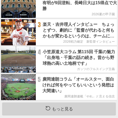
有明が9回逆転、長崎日大は15得点で大
勝
2026夏の甲子園
3
楽天・吉井理人インタビュー ちょっ
とずつ、劇的に「監督が代わると何も
かもが変わるというのは、チームにと
って良くないことなんです」
2026戦力確定 新監督インタビュー
4
小笠原道大コラム 第115回 千葉の魅力
「出身地・千葉の話の続き。昔から野
球熱の高い土地柄です」
ガッツのフルスイング主義
5
廣岡達朗コラム「オールスター、面白
ければ何をやってもいいという発想は
大間違い」
廣岡達朗連載「やれ」と言える信念
もっと見る