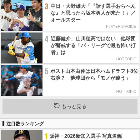
3
中日・大野雄大「『話す選手おらへん
な』と思ったら坂本勇人が来た！」／
オールスター
PLAYER'S VOICE
4
近藤健介、山川穂高ではない…他球団
が警戒する「パ・リーグで最も怖い打
者」は
HOT TOPIC
5
ポスト山本由伸は日本ハムドラフト8位
右腕？ 他球団から「モノが違う」
HOT TOPIC
もっと見る
注目数ランキング
1
阪神・2026新加入選手 写真名鑑