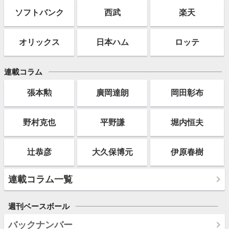
ソフト
バンク
西武
楽天
オリックス
日本ハム
ロッテ
連載コラム
張本勲
廣岡達朗
岡田彰布
野村克也
平野謙
堀内恒夫
辻恭彦
大久保博元
伊原春樹
連載コラム一覧
週刊ベースボール
バックナンバー