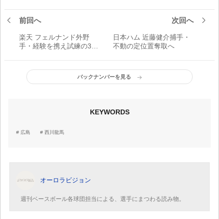
前回へ
次回へ
楽天 フェルナンド外野
日本ハム 近藤健介捕手・
手・経験を携え試練の3年
不動の定位置奪取へ
目へ
バックナンバーを見る
KEYWORDS
広島
西川龍馬
オーロラビジョン
週刊ベースボール各球団担当による、選手にまつわる読み物。