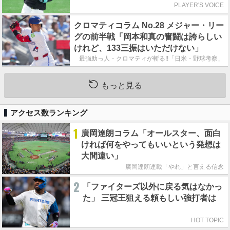
PLAYER'S VOICE
クロマティコラム No.28 メジャー・リー
グの前半戦「岡本和真の奮闘は誇らしい
けれど、133三振はいただけない」
最強助っ人・クロマティが斬る!!「日米・野球考察」
もっと見る
アクセス数ランキング
1
廣岡達朗コラム「オールスター、面白
ければ何をやってもいいという発想は
大間違い」
廣岡達朗連載「やれ」と言える信念
2
「ファイターズ以外に戻る気はなかっ
た」 三冠王狙える頼もしい強打者は
HOT TOPIC