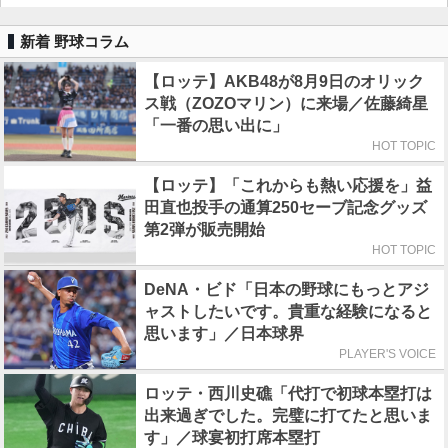
新着 野球コラム
【ロッテ】AKB48が8月9日のオリック
ス戦（ZOZOマリン）に来場／佐藤綺星
「一番の思い出に」
HOT TOPIC
【ロッテ】「これからも熱い応援を」益
田直也投手の通算250セーブ記念グッズ
第2弾が販売開始
HOT TOPIC
DeNA・ビド「日本の野球にもっとアジ
ャストしたいです。貴重な経験になると
思います」／日本球界
PLAYER'S VOICE
ロッテ・西川史礁「代打で初球本塁打は
出来過ぎでした。完璧に打てたと思いま
す」／球宴初打席本塁打