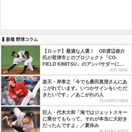
新着 野球コラム
【ロッテ】最適な人選！ OB渡辺俊介
氏が君津市とのプロジェクト「CO-
FIELD KIMITSU」のアンバサダーに就
任
HOT TOPIC
楽天・岸孝之「今でも桑田真澄さんにあ
こがれています。いつかサインをいただ
きたいです」／あこがれの人
PLAYER'S VOICE
巨人・代木大和「海ではジェットスキー
に乗せてもらって、それが本当に大好き
だったんですよ」／夏休み
PLAYER'S VOICE