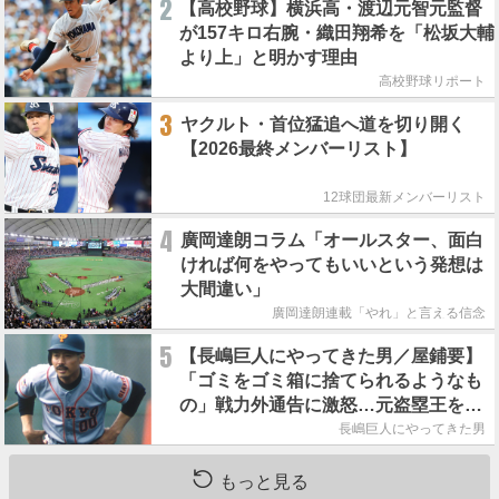
2
【高校野球】横浜高・渡辺元智元監督
が157キロ右腕・織田翔希を「松坂大輔
より上」と明かす理由
高校野球リポート
3
ヤクルト・首位猛追へ道を切り開く
【2026最終メンバーリスト】
12球団最新メンバーリスト
4
廣岡達朗コラム「オールスター、面白
ければ何をやってもいいという発想は
大間違い」
廣岡達朗連載「やれ」と言える信念
5
【長嶋巨人にやってきた男／屋鋪要】
「ゴミをゴミ箱に捨てられるようなも
の」戦力外通告に激怒…元盗塁王を救
った長嶋茂雄の一本の電話
長嶋巨人にやってきた男
もっと見る