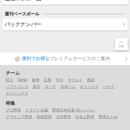
週刊ベースボール
バックナンバー
便利でお得な
プレミアムサービスのご案内
P
チーム
巨人
DeNA
阪神
広島
中日
ヤクルト
西武
ソフトバンク
楽天
ロッテ
日本ハム
オリックス
ハヤテ
オイシックス
特集
プロ野球
ドラフト会議
野球日本代表 侍ジャパン
アマチュア野球
高校野球
大学野球
社会人野球
野球まとめ