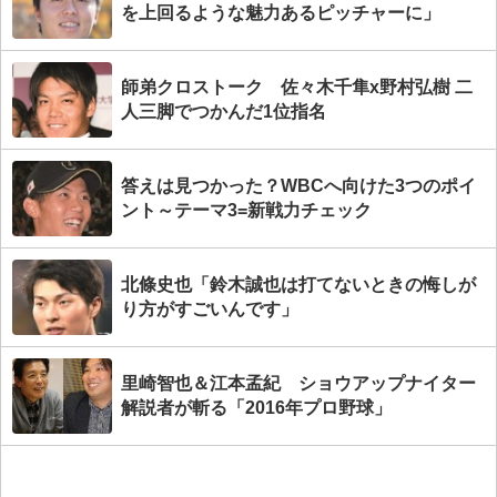
を上回るような魅力あるピッチャーに」
師弟クロストーク 佐々木千隼x野村弘樹 二
人三脚でつかんだ1位指名
答えは見つかった？WBCへ向けた3つのポイ
ント～テーマ3=新戦力チェック
北條史也「鈴木誠也は打てないときの悔しが
り方がすごいんです」
里崎智也＆江本孟紀 ショウアップナイター
解説者が斬る「2016年プロ野球」