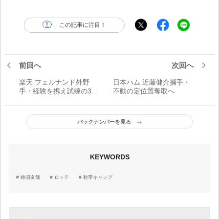
この記事に注目！
前回へ
次回へ
楽天 フェルナンド外野
日本ハム 近藤健介捕手・
手・経験を携え試練の3年
不動の定位置奪取へ
目へ
バックナンバーを見る
KEYWORDS
柿沼友哉
ロッテ
秋季キャンプ