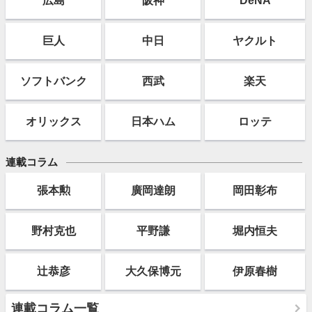
広島
阪神
DeNA
巨人
中日
ヤクルト
ソフト
バンク
西武
楽天
オリックス
日本ハム
ロッテ
連載コラム
張本勲
廣岡達朗
岡田彰布
野村克也
平野謙
堀内恒夫
辻恭彦
大久保博元
伊原春樹
連載コラム一覧