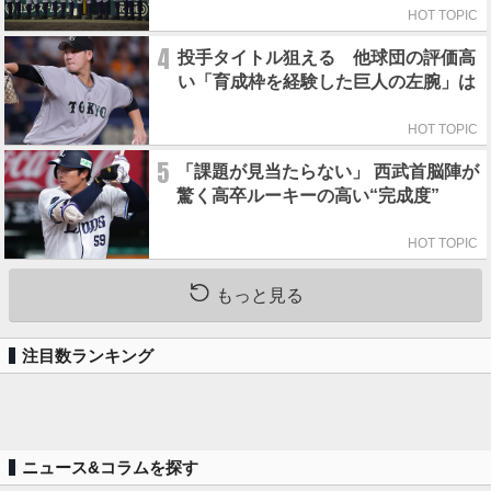
HOT TOPIC
4
投手タイトル狙える 他球団の評価高
い「育成枠を経験した巨人の左腕」は
HOT TOPIC
5
「課題が見当たらない」 西武首脳陣が
驚く高卒ルーキーの高い“完成度”
HOT TOPIC
もっと見る
注目数ランキング
ニュース&コラムを探す