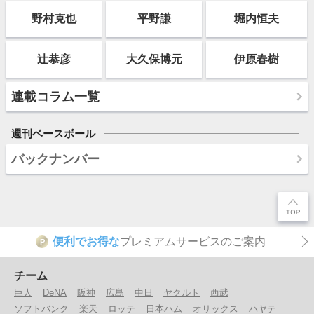
野村克也
平野謙
堀内恒夫
辻恭彦
大久保博元
伊原春樹
連載コラム一覧
週刊ベースボール
バックナンバー
便利でお得な
プレミアムサービスのご案内
P
チーム
巨人
DeNA
阪神
広島
中日
ヤクルト
西武
ソフトバンク
楽天
ロッテ
日本ハム
オリックス
ハヤテ