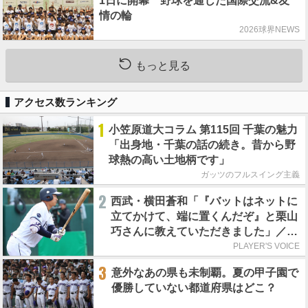
1日に開幕 野球を通じた国際交流&友
情の輪
2026球界NEWS
もっと見る
アクセス数ランキング
1
小笠原道大コラム 第115回 千葉の魅力
「出身地・千葉の話の続き。昔から野
球熱の高い土地柄です」
ガッツのフルスイング主義
2
西武・横田蒼和「『バットはネットに
立てかけて、端に置くんだぞ』と栗山
巧さんに教えていただきました」／憧
れの人からの金言
PLAYER'S VOICE
3
意外なあの県も未制覇。夏の甲子園で
優勝していない都道府県はどこ？