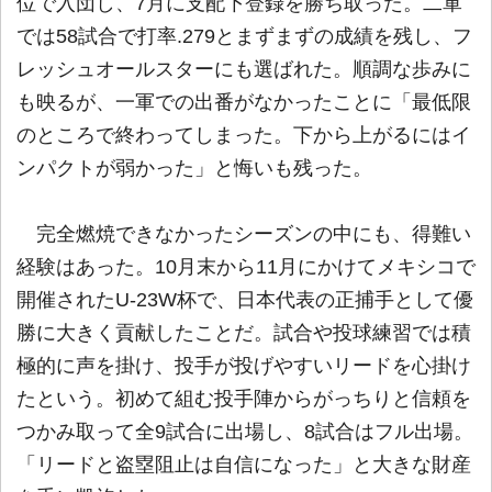
位で入団し、7月に支配下登録を勝ち取った。二軍
では58試合で打率.279とまずまずの成績を残し、フ
レッシュオールスターにも選ばれた。順調な歩みに
も映るが、一軍での出番がなかったことに「最低限
のところで終わってしまった。下から上がるにはイ
ンパクトが弱かった」と悔いも残った。
完全燃焼できなかったシーズンの中にも、得難い
経験はあった。10月末から11月にかけてメキシコで
開催されたU-23W杯で、日本代表の正捕手として優
勝に大きく貢献したことだ。試合や投球練習では積
極的に声を掛け、投手が投げやすいリードを心掛け
たという。初めて組む投手陣からがっちりと信頼を
つかみ取って全9試合に出場し、8試合はフル出場。
「リードと盗塁阻止は自信になった」と大きな財産