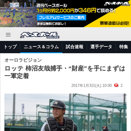
トップ
ニュース＆コラム
試合速報
選手データ
特集
オーロラビジョン
ロッテ 柿沼友哉捕手・“財産”を手にまずは
一軍定着
2017年1月3日(火) 10:00
2