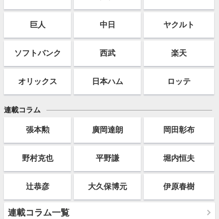
巨人
中日
ヤクルト
ソフト
バンク
西武
楽天
オリックス
日本ハム
ロッテ
連載コラム
張本勲
廣岡達朗
岡田彰布
野村克也
平野謙
堀内恒夫
辻恭彦
大久保博元
伊原春樹
連載コラム一覧