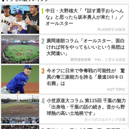
1
中日・大野雄大「『話す選手おらへん
な』と思ったら坂本勇人が来た！」／
オールスター
PLAYER'S VOICE
2
廣岡達朗コラム「オールスター、面白
ければ何をやってもいいという発想は
大間違い」
廣岡達朗連載「やれ」と言える信念
3
今オフに日米で争奪戦の可能性が 驚
異の奪三振能力を誇る「最速160キロ
右腕」は
HOT TOPIC
4
小笠原道大コラム 第115回 千葉の魅力
「出身地・千葉の話の続き。昔から野
球熱の高い土地柄です」
ガッツのフルスイング主義