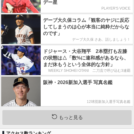
デー星
PLAYER'S VOICE
デーブ大久保コラム「観客のヤジに反応
してしまうのは心が本当に純粋だからな
のです」
デーブ大久保 さあ、話しましょう！
ドジャース・大谷翔平 2本塁打も左膝
の状態は△「数%に違和感があるなら、
まだ休もうという全体的な方針」
WEEKLY SHOHEI OTANI 二刀流で呼び込む3連覇
阪神・2026新加入選手 写真名鑑
12球団新加入選手写真名鑑
もっと見る
アクセス数ランキング