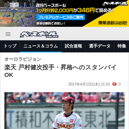
トップ
ニュース＆コラム
試合速報
選手データ
特集
オーロラビジョン
楽天 戸村健次投手・昇格へのスタンバイ
OK
2017年4月13日(木) 21:01
0