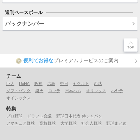
週刊ベースボール
バックナンバー
便利でお得な
プレミアムサービスのご案内
P
チーム
巨人
DeNA
阪神
広島
中日
ヤクルト
西武
ソフトバンク
楽天
ロッテ
日本ハム
オリックス
ハヤテ
オイシックス
特集
プロ野球
ドラフト会議
野球日本代表 侍ジャパン
アマチュア野球
高校野球
大学野球
社会人野球
野球まとめ