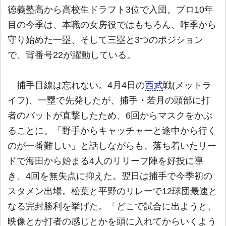
徳義塾高から高校生ドラフト3位で入団。プロ10年
目の今季は、本職の女房役ではもちろん、昨季から
守り始めた一塁、そして三塁と3つのポジション
で、背番号22が躍動している。
捕手目線は忘れない。4月4日の
西武
戦(メットラ
イフ)、一塁で先発したが、捕手・若月の頭部に打
者のバットが直撃したため、6回からマスクをかぶ
ることに。「野手からキャッチャーと途中から行く
のが一番難しい」と話しながらも、落ち着いたリー
ドで海田から始まる4人のリリーフ陣を好投に導
き、4回を無失点に抑えた。翌日は捕手で今季初の
スタメン出場。松葉と平野のリレーで12球団最速と
なる完封勝利を挙げた。「どこで試合に出ようと、
映像とか打者の感じとかを頭に入れてからいくよう