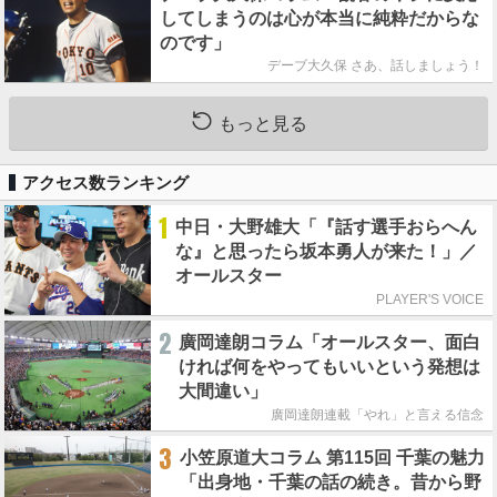
してしまうのは心が本当に純粋だからな
のです」
デーブ大久保 さあ、話しましょう！
もっと見る
アクセス数ランキング
1
中日・大野雄大「『話す選手おらへん
な』と思ったら坂本勇人が来た！」／
オールスター
PLAYER'S VOICE
2
廣岡達朗コラム「オールスター、面白
ければ何をやってもいいという発想は
大間違い」
廣岡達朗連載「やれ」と言える信念
3
小笠原道大コラム 第115回 千葉の魅力
「出身地・千葉の話の続き。昔から野