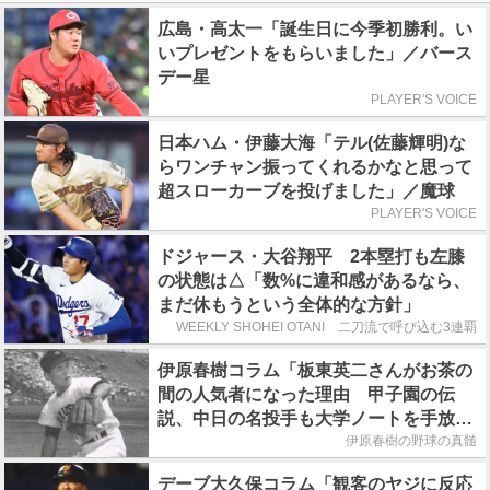
広島・高太一「誕生日に今季初勝利。い
いプレゼントをもらいました」／バース
デー星
PLAYER'S VOICE
日本ハム・伊藤大海「テル(佐藤輝明)な
らワンチャン振ってくれるかなと思って
超スローカーブを投げました」／魔球
PLAYER'S VOICE
ドジャース・大谷翔平 2本塁打も左膝
の状態は△「数%に違和感があるなら、
まだ休もうという全体的な方針」
WEEKLY SHOHEI OTANI 二刀流で呼び込む3連覇
伊原春樹コラム「板東英二さんがお茶の
間の人気者になった理由 甲子園の伝
説、中日の名投手も大学ノートを手放さ
なかった」
伊原春樹の野球の真髄
デーブ大久保コラム「観客のヤジに反応