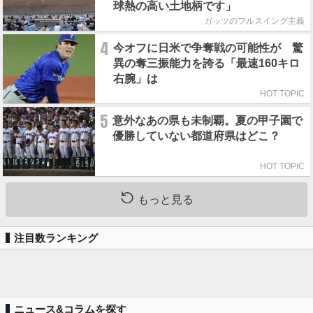
球熱の高い土地柄です」
ガッツのフルスイング主義
4
今オフに日米で争奪戦の可能性が 驚
異の奪三振能力を誇る「最速160キロ
右腕」は
HOT TOPIC
5
意外なあの県も未制覇。夏の甲子園で
優勝していない都道府県はどこ？
HOT TOPIC
もっと見る
注目数ランキング
ニュース&コラムを探す