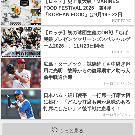
【ロッテ】史上最大級「MARINES
FOOD FESTIVAL 2026」第4弾
「KOREAN FOOD」は9月19～22日／
初日はビール半額デー
HOT TOPIC
【ロッテ】初の球団主催のOB戦「ちば
興銀プレゼンツマリーンズスペシャルゲ
ーム2026」、11月23日開催
HOT TOPIC
広島・ターノック 試練続くも中継ぎ起
用に光明 故障からの復帰期す／助っ人
前半戦通信簿
オーロラビジョン
日本ハム・細川凌平 一打席一打席大切
に挑む 「どんな打席も何か意味のある
打席にしたい」／後半戦に息巻く！
オーロラビジョン
もっと見る