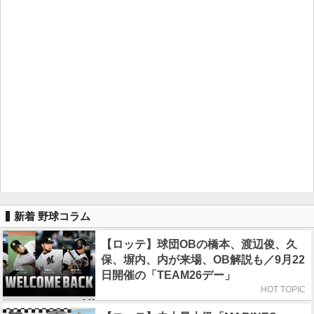
新着 野球コラム
【ロッテ】球団OBの橋本、渡辺俊、久
保、塀内、内が来場、OB解説も／9月22
日開催の「TEAM26デー」
HOT TOPIC