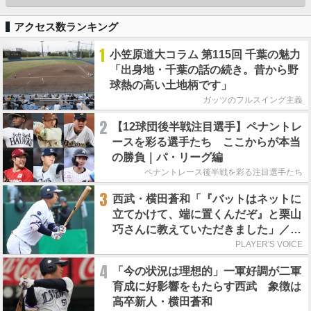
アクセス数ランキング
1
小笠原道大コラム 第115回 千葉の魅力
「出身地・千葉の話の続き。昔から野
球熱の高い土地柄です」
ガッツのフルスイング主義
2
【12球団後半戦注目選手】ペナントレ
ースを彩る選手たち ここからが本当
の勝負｜パ・リーグ編
ペナントレース後半戦を彩る注目選手たち
3
西武・横田蒼和「『バットはネットに
立てかけて、端に置くんだぞ』と栗山
巧さんに教えていただきました」／憧
れの人からの金言
PLAYER'S VOICE
4
「今の状況は理想的」一軍好調が二軍
育成に好影響をもたらす西武 象徴は
高卒新人・横田蒼和