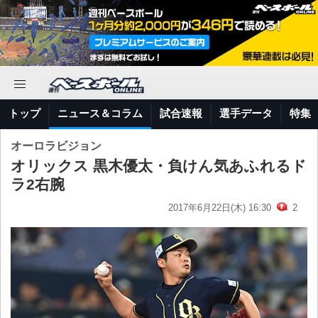
トップ
ニュース＆コラム
試合速報
選手データ
特集
オーロラビジョン
オリックス 黒木優太・負けん気あふれるド
ラ2右腕
2017年6月22日(木) 16:30
2