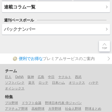
連載コラム一覧
週刊ベースボール
バックナンバー
便利でお得な
プレミアムサービスのご案内
P
チーム
巨人
DeNA
阪神
広島
中日
ヤクルト
西武
ソフトバンク
楽天
ロッテ
日本ハム
オリックス
ハヤテ
オイシックス
特集
プロ野球
ドラフト会議
野球日本代表 侍ジャパン
アマチュア野球
高校野球
大学野球
社会人野球
野球まとめ