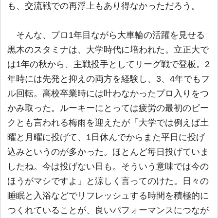
も、交流戦での再浮上もあり得なかっただろう。
そんな、プロ1年目ながら大車輪の活躍を見せる
黒木のスタミナは、大学時代に培われた。立正大で
は1年の秋から、主戦投手としてリーグ戦で登板。2
年時には先発と抑えの両方を経験し、3、4年でもフ
ル回転。高校卒業時には叶わなかったプロ入りをつ
かみ取った。ルーキーにとっては疲労の最初のピー
クとも言われる梅雨を迎えたが「大学では例えば土
曜と月曜に投げて、1日休んでからまた平日に投げ
込みというのが多かった。ほとんど毎日投げていま
したね。今は投げない日も。そういう意味では今の
ほうがマシですよ」と涼しく言ってのけた。日々の
睡眠と入浴などでリフレッシュする時間を積極的に
つくれていることが、良いパフォーマンスにつなが