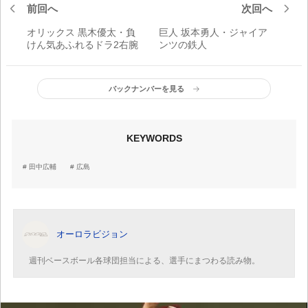
前回へ
次回へ
オリックス 黒木優太・負
巨人 坂本勇人・ジャイア
けん気あふれるドラ2右腕
ンツの鉄人
バックナンバーを見る
KEYWORDS
田中広輔
広島
オーロラビジョン
週刊ベースボール各球団担当による、選手にまつわる読み物。