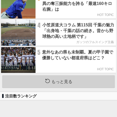
異の奪三振能力を誇る「最速160キロ
右腕」は
HOT TOPIC
4
小笠原道大コラム 第115回 千葉の魅力
「出身地・千葉の話の続き。昔から野
球熱の高い土地柄です」
ガッツのフルスイング主義
5
意外なあの県も未制覇。夏の甲子園で
優勝していない都道府県はどこ？
HOT TOPIC
もっと見る
注目数ランキング