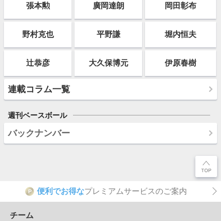
張本勲
廣岡達朗
岡田彰布
野村克也
平野謙
堀内恒夫
辻恭彦
大久保博元
伊原春樹
連載コラム一覧
週刊ベースボール
バックナンバー
便利でお得な
プレミアムサービスのご案内
P
チーム