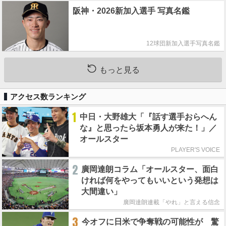
阪神・2026新加入選手 写真名鑑
12球団新加入選手写真名鑑
もっと見る
アクセス数ランキング
1
中日・大野雄大「『話す選手おらへん
な』と思ったら坂本勇人が来た！」／
オールスター
PLAYER'S VOICE
2
廣岡達朗コラム「オールスター、面白
ければ何をやってもいいという発想は
大間違い」
廣岡達朗連載「やれ」と言える信念
3
今オフに日米で争奪戦の可能性が 驚