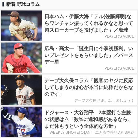
新着 野球コラム
日本ハム・伊藤大海「テル(佐藤輝明)な
らワンチャン振ってくれるかなと思って
超スローカーブを投げました」／魔球
PLAYER'S VOICE
広島・高太一「誕生日に今季初勝利。い
いプレゼントをもらいました」／バース
デー星
PLAYER'S VOICE
デーブ大久保コラム「観客のヤジに反応
してしまうのは心が本当に純粋だからな
のです」
デーブ大久保 さあ、話しましょう！
ドジャース・大谷翔平 2本塁打も左膝
の状態は△「数%に違和感があるなら、
まだ休もうという全体的な方針」
WEEKLY SHOHEI OTANI 二刀流で呼び込む3連覇