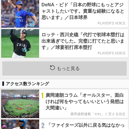
DeNA・ビド「日本の野球にもっとアジ
ャストしたいです。貴重な経験になると
思います」／日本球界
PLAYER'S VOICE
ロッテ・西川史礁「代打で初球本塁打は
出来過ぎでした。完璧に打てたと思いま
す」／球宴初打席本塁打
PLAYER'S VOICE
もっと見る
アクセス数ランキング
1
廣岡達朗コラム「オールスター、面白
ければ何をやってもいいという発想は
大間違い」
廣岡達朗連載「やれ」と言える信念
2
「ファイターズ以外に戻る気はなかっ