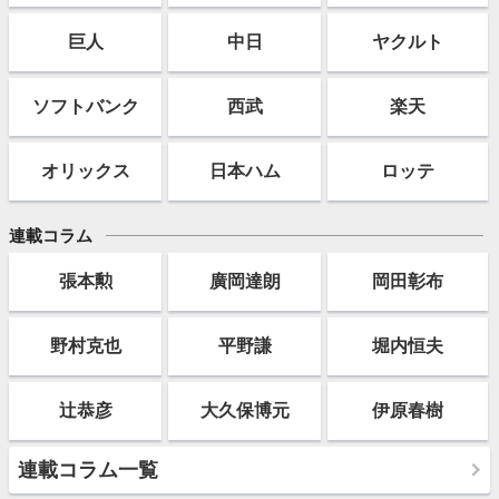
巨人
中日
ヤクルト
ソフト
バンク
西武
楽天
オリックス
日本ハム
ロッテ
連載コラム
張本勲
廣岡達朗
岡田彰布
野村克也
平野謙
堀内恒夫
辻恭彦
大久保博元
伊原春樹
連載コラム一覧