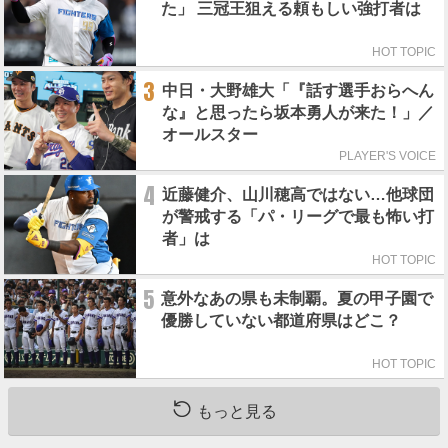
た」 三冠王狙える頼もしい強打者は
HOT TOPIC
3
中日・大野雄大「『話す選手おらへん
な』と思ったら坂本勇人が来た！」／
オールスター
PLAYER'S VOICE
4
近藤健介、山川穂高ではない…他球団
が警戒する「パ・リーグで最も怖い打
者」は
HOT TOPIC
5
意外なあの県も未制覇。夏の甲子園で
優勝していない都道府県はどこ？
HOT TOPIC
もっと見る