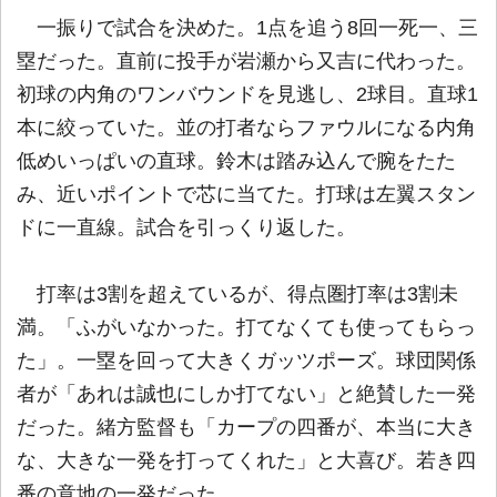
一振りで試合を決めた。1点を追う8回一死一、三
塁だった。直前に投手が岩瀬から又吉に代わった。
初球の内角のワンバウンドを見逃し、2球目。直球1
本に絞っていた。並の打者ならファウルになる内角
低めいっぱいの直球。鈴木は踏み込んで腕をたた
み、近いポイントで芯に当てた。打球は左翼スタン
ドに一直線。試合を引っくり返した。
打率は3割を超えているが、得点圏打率は3割未
満。「ふがいなかった。打てなくても使ってもらっ
た」。一塁を回って大きくガッツポーズ。球団関係
者が「あれは誠也にしか打てない」と絶賛した一発
だった。緒方監督も「カープの四番が、本当に大き
な、大きな一発を打ってくれた」と大喜び。若き四
番の意地の一発だった。