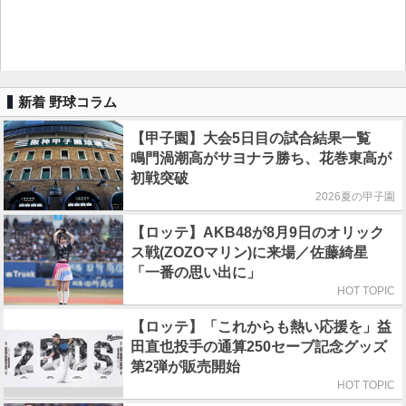
新着 野球コラム
【甲子園】大会5日目の試合結果一覧
鳴門渦潮高がサヨナラ勝ち、花巻東高が
初戦突破
2026夏の甲子園
【ロッテ】AKB48が8月9日のオリック
ス戦(ZOZOマリン)に来場／佐藤綺星
「一番の思い出に」
HOT TOPIC
【ロッテ】「これからも熱い応援を」益
田直也投手の通算250セーブ記念グッズ
第2弾が販売開始
HOT TOPIC