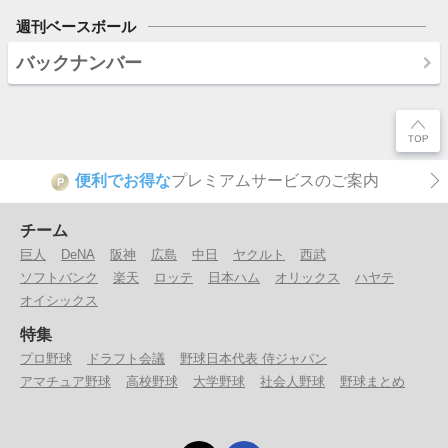
週刊ベースボール
バックナンバー
便利でお得な
プレミアムサービスのご案内
P
チーム
巨人
DeNA
阪神
広島
中日
ヤクルト
西武
ソフトバンク
楽天
ロッテ
日本ハム
オリックス
ハヤテ
オイシックス
特集
プロ野球
ドラフト会議
野球日本代表 侍ジャパン
アマチュア野球
高校野球
大学野球
社会人野球
野球まとめ