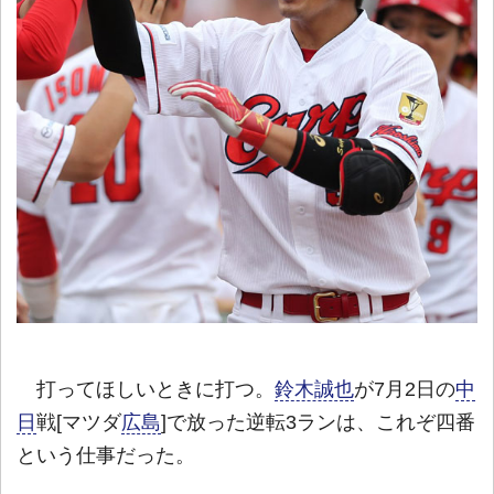
打ってほしいときに打つ。
鈴木誠也
が7月2日の
中
日
戦[マツダ
広島
]で放った逆転3ランは、これぞ四番
という仕事だった。