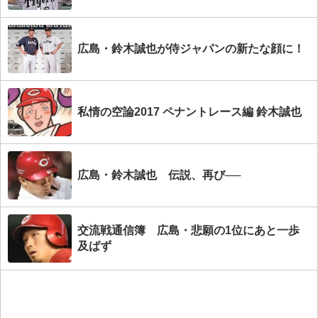
広島・鈴木誠也が侍ジャパンの新たな顔に！
私情の空論2017 ペナントレース編 鈴木誠也
広島・鈴木誠也 伝説、再び──
交流戦通信簿 広島・悲願の1位にあと一歩
及ばず