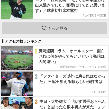
出来過ぎでした。完璧に打てたと思いま
す」／球宴初打席本塁打
PLAYER'S VOICE
もっと見る
アクセス数ランキング
1
廣岡達朗コラム「オールスター、面白
ければ何をやってもいいという発想は
大間違い」
廣岡達朗連載「やれ」と言える信念
2
「ファイターズ以外に戻る気はなかっ
た」 三冠王狙える頼もしい強打者は
HOT TOPIC
3
中日・大野雄大「『話す選手おらへん
な』と思ったら坂本勇人が来た！」／