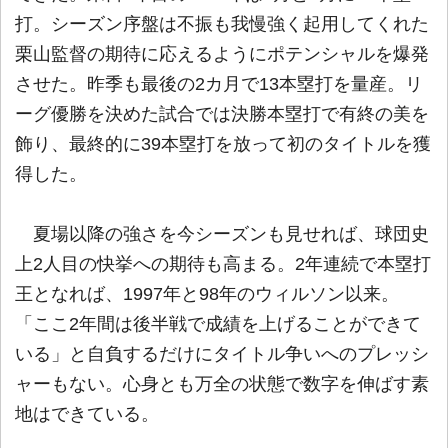
打。シーズン序盤は不振も我慢強く起用してくれた
栗山監督の期待に応えるようにポテンシャルを爆発
させた。昨季も最後の2カ月で13本塁打を量産。リ
ーグ優勝を決めた試合では決勝本塁打で有終の美を
飾り、最終的に39本塁打を放って初のタイトルを獲
得した。
夏場以降の強さを今シーズンも見せれば、球団史
上2人目の快挙への期待も高まる。2年連続で本塁打
王となれば、1997年と98年のウィルソン以来。
「ここ2年間は後半戦で成績を上げることができて
いる」と自負するだけにタイトル争いへのプレッシ
ャーもない。心身とも万全の状態で数字を伸ばす素
地はできている。