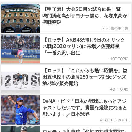
【甲子園】大会5日目の試合結果一覧
鳴門渦潮高がサヨナラ勝ち、花巻東高が
初戦突破
2026夏の甲子園
【ロッテ】AKB48が8月9日のオリック
ス戦(ZOZOマリン)に来場／佐藤綺星
「一番の思い出に」
HOT TOPIC
【ロッテ】「これからも熱い応援を」益
田直也投手の通算250セーブ記念グッズ
第2弾が販売開始
HOT TOPIC
DeNA・ビド「日本の野球にもっとアジ
ャストしたいです。貴重な経験になると
思います」／日本球界
PLAYER'S VOICE
ロッテ・西川史礁「代打で初球本塁打は