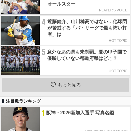
オールスター
PLAYER'S VOICE
4
近藤健介、山川穂高ではない…他球団
が警戒する「パ・リーグで最も怖い打
者」は
HOT TOPIC
5
意外なあの県も未制覇。夏の甲子園で
優勝していない都道府県はどこ？
HOT TOPIC
もっと見る
注目数ランキング
1
阪神・2026新加入選手 写真名鑑