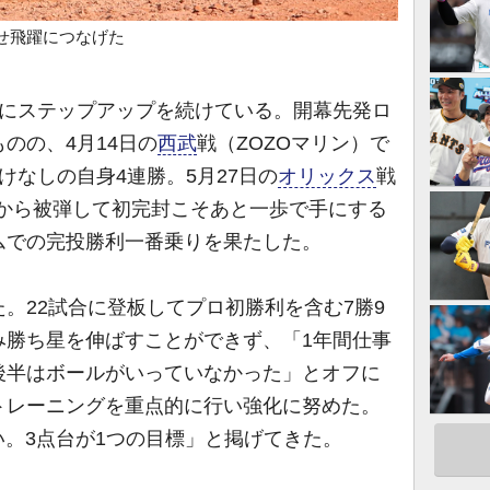
せ飛躍につなげた
にステップアップを続けている。開幕先発ロ
のの、4月14日の
西武
戦（ZOZOマリン）で
けなしの自身4連勝。5月27日の
オリックス
戦
死から被弾して初完封こそあと一歩で手にする
ムでの完投勝利一番乗りを果たした。
。22試合に登板してプロ初勝利を含む7勝9
み勝ち星を伸ばすことができず、「1年間仕事
後半はボールがいっていなかった」とオフに
トレーニングを重点的に行い強化に努めた。
ない。3点台が1つの目標」と掲げてきた。