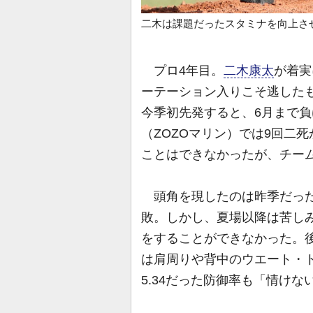
二木は課題だったスタミナを向上さ
プロ4年目。
二木康太
が着実
ーテーション入りこそ逃したも
今季初先発すると、6月まで負
（ZOZOマリン）では9回二
ことはできなかったが、チー
頭角を現したのは昨季だった
敗。しかし、夏場以降は苦し
をすることができなかった。
は肩周りや背中のウエート・
5.34だった防御率も「情け