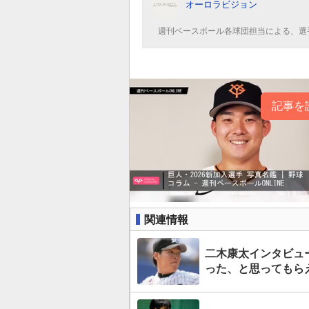
オーロラビジョン
週刊ベースボール各球団担当による、選
記事を
関連情報
二木康太インタビュ
った、と思ってもら