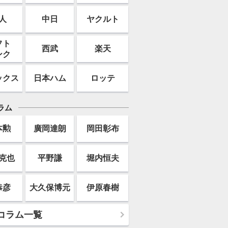
人
中日
ヤクルト
フト
西武
楽天
ンク
ックス
日本ハム
ロッテ
ラム
本勲
廣岡達朗
岡田彰布
克也
平野謙
堀内恒夫
恭彦
大久保博元
伊原春樹
コラム一覧