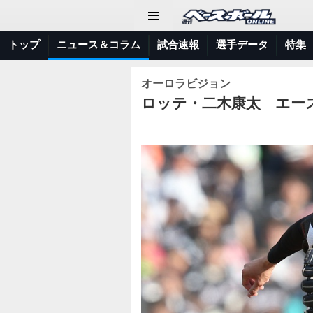
トップ
ニュース＆コラム
試合速報
選手データ
特集
オーロラビジョン
ロッテ・二木康太 エー