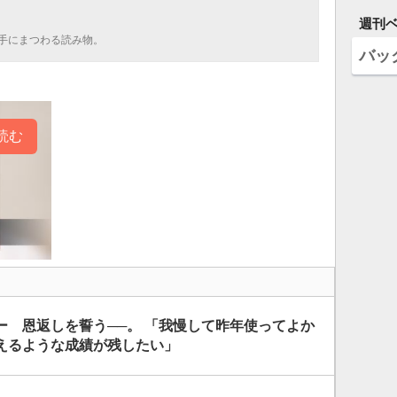
週刊
手にまつわる読み物。
バッ
読む
ー 恩返しを誓う──。 「我慢して昨年使ってよか
えるような成績が残したい」