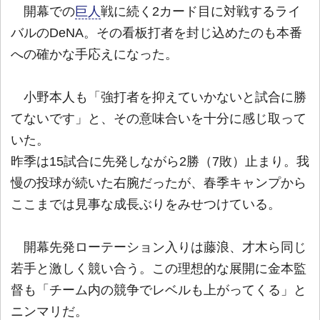
開幕での
巨人
戦に続く2カード目に対戦するライ
バルのDeNA。その看板打者を封じ込めたのも本番
への確かな手応えになった。
小野本人も「強打者を抑えていかないと試合に勝
てないです」と、その意味合いを十分に感じ取って
いた。
昨季は15試合に先発しながら2勝（7敗）止まり。我
慢の投球が続いた右腕だったが、春季キャンプから
ここまでは見事な成長ぶりをみせつけている。
開幕先発ローテーション入りは藤浪、才木ら同じ
若手と激しく競い合う。この理想的な展開に金本監
督も「チーム内の競争でレベルも上がってくる」と
ニンマリだ。