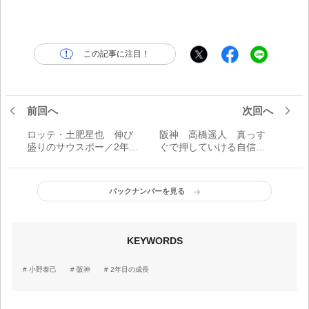
この記事に注目！
前回へ
次回へ
ロッテ・土肥星也 伸び
阪神 高橋遥人 真っす
盛りのサウスポー／2年目
ぐで押していける自信あ
の成長
り／一軍デビューが見え
た
バックナンバーを見る
KEYWORDS
小野泰己
阪神
2年目の成長