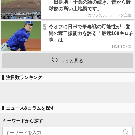
「出身地・千葉の話の続き。昔から野
球熱の高い土地柄です」
ガッツのフルスイング主義
5
今オフに日米で争奪戦の可能性が 驚
異の奪三振能力を誇る「最速160キロ右
腕」は
HOT TOPIC
もっと見る
注目数ランキング
ニュース&コラムを探す
キーワードから探す