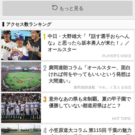
もっと見る
アクセス数ランキング
1
中日・大野雄大「『話す選手おらへん
な』と思ったら坂本勇人が来た！」／
オールスター
PLAYER'S VOICE
2
廣岡達朗コラム「オールスター、面白
ければ何をやってもいいという発想は
大間違い」
廣岡達朗連載「やれ」と言える信念
3
意外なあの県も未制覇。夏の甲子園で
優勝していない都道府県はどこ？
HOT TOPIC
4
小笠原道大コラム 第115回 千葉の魅力