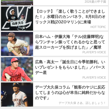
2026夏の甲子園
【ロッテ】「楽しく歌うことができまし
た！」水曜日のカンパネラ、8月8日のオ
リックス戦(ZOZOマリン)に来場
HOT TOPIC
日本ハム・伊藤大海「テル(佐藤輝明)な
らワンチャン振ってくれるかなと思って
超スローカーブを投げました」／魔球
PLAYER'S VOICE
広島・高太一「誕生日に今季初勝利。い
いプレゼントをもらいました」／バース
デー星
PLAYER'S VOICE
デーブ大久保コラム「観客のヤジに反応
してしまうのは心が本当に純粋だからな
のです」
デーブ大久保 さあ、話しましょう！