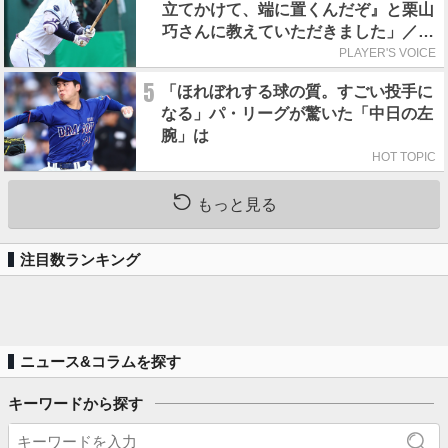
立てかけて、端に置くんだぞ』と栗山
巧さんに教えていただきました」／憧
れの人からの金言
PLAYER'S VOICE
5
「ほれぼれする球の質。すごい投手に
なる」パ・リーグが驚いた「中日の左
腕」は
HOT TOPIC
もっと見る
注目数ランキング
ニュース&コラムを探す
キーワードから探す