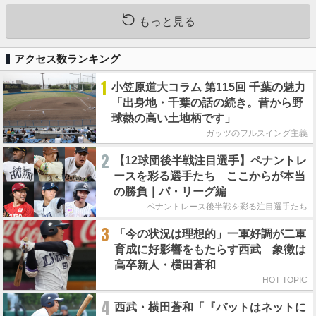
もっと見る
アクセス数ランキング
1
小笠原道大コラム 第115回 千葉の魅力
「出身地・千葉の話の続き。昔から野
球熱の高い土地柄です」
ガッツのフルスイング主義
2
【12球団後半戦注目選手】ペナントレ
ースを彩る選手たち ここからが本当
の勝負｜パ・リーグ編
ペナントレース後半戦を彩る注目選手たち
3
「今の状況は理想的」一軍好調が二軍
育成に好影響をもたらす西武 象徴は
高卒新人・横田蒼和
HOT TOPIC
4
西武・横田蒼和「『バットはネットに