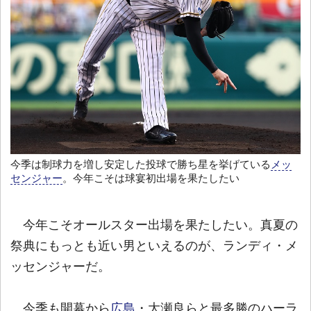
今季は制球力を増し安定した投球で勝ち星を挙げている
メッ
センジャー
。今年こそは球宴初出場を果たしたい
今年こそオールスター出場を果たしたい。真夏の
祭典にもっとも近い男といえるのが、ランディ・メ
ッセンジャーだ。
今季も開幕から
広島
・大瀬良らと最多勝のハーラ