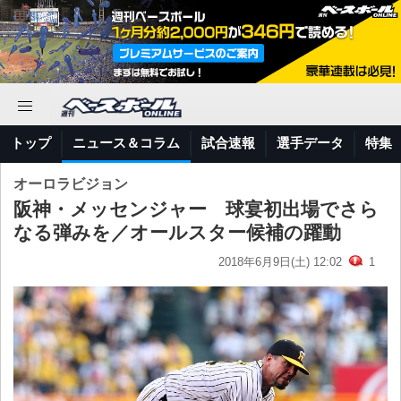
トップ
ニュース＆コラム
試合速報
選手データ
特集
オーロラビジョン
阪神・メッセンジャー 球宴初出場でさら
なる弾みを／オールスター候補の躍動
2018年6月9日(土) 12:02
1