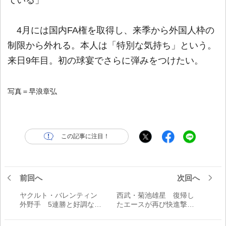
ている」
4月には国内FA権を取得し、来季から外国人枠の
制限から外れる。本人は「特別な気持ち」という。
来日9年目。初の球宴でさらに弾みをつけたい。
写真＝早浪章弘
この記事に注目！
前回へ
次回へ
ヤクルト・バレンティン
西武・菊池雄星 復帰し
外野手 5連勝と好調なチ
たエースが再び快進撃の
ームを主砲が加速させる
起爆剤となる！／交流戦
／交流戦のキーマン
のキーマン