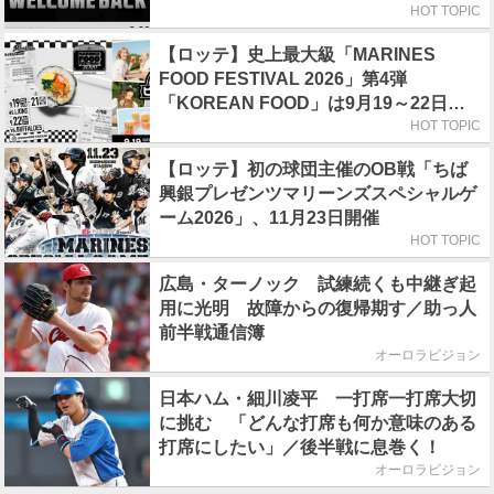
HOT TOPIC
【ロッテ】史上最大級「MARINES
FOOD FESTIVAL 2026」第4弾
「KOREAN FOOD」は9月19～22日／
初日はビール半額デー
HOT TOPIC
【ロッテ】初の球団主催のOB戦「ちば
興銀プレゼンツマリーンズスペシャルゲ
ーム2026」、11月23日開催
HOT TOPIC
広島・ターノック 試練続くも中継ぎ起
用に光明 故障からの復帰期す／助っ人
前半戦通信簿
オーロラビジョン
日本ハム・細川凌平 一打席一打席大切
に挑む 「どんな打席も何か意味のある
打席にしたい」／後半戦に息巻く！
オーロラビジョン