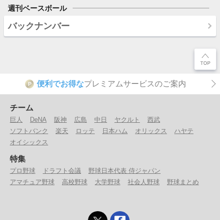
週刊ベースボール
バックナンバー
便利でお得な
プレミアムサービスのご案内
P
チーム
巨人
DeNA
阪神
広島
中日
ヤクルト
西武
ソフトバンク
楽天
ロッテ
日本ハム
オリックス
ハヤテ
オイシックス
特集
プロ野球
ドラフト会議
野球日本代表 侍ジャパン
アマチュア野球
高校野球
大学野球
社会人野球
野球まとめ