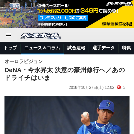
トップ
ニュース＆コラム
試合速報
選手データ
特集
オーロラビジョン
DeNA・今永昇太 決意の豪州修行へ／あの
ドライチはいま
2018年10月27日(土) 12:02
3