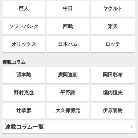
巨人
中日
ヤクルト
ソフト
バンク
西武
楽天
オリックス
日本ハム
ロッテ
連載コラム
張本勲
廣岡達朗
岡田彰布
野村克也
平野謙
堀内恒夫
辻恭彦
大久保博元
伊原春樹
連載コラム一覧