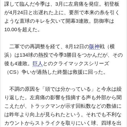
課して臨んだ今季は、3月に左肩痛を発症。初登板
が4月24日と出遅れた上に、要所で本来の糸を引く
ような直球のキレを欠いて開幕3連敗。防御率は
10.00を超えた。
二軍での再調整を経て、8月12日の
阪神
戦（横
浜）は134球の熱投で今季3勝目をつかんだが、その
後も4連敗。
巨人
とのクライマックスシリーズ
（CS）争いが過熱した終盤は救援に回った。
不調の原因を「頭では分かっている」と今永は繰
り返した。左肩痛の影響を指摘する声も外部から聞
こえたが、トラックマンが示す回転数などの数値に
は昨年より向上が見られたという。それでも不利な
カウントからストライクを取りにいく球、四球を出