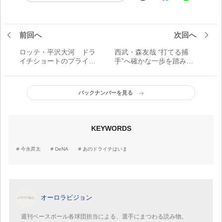
前回へ
次回へ
ロッテ・平沢大河 ドラ
西武・森友哉 “打てる捕
イチショートのプライド
手”へ確かな一歩を踏み出
／あのドライチはいま
した2018年／あのドライ
チはいま
バックナンバーを見る
KEYWORDS
今永昇太
DeNA
あのドライチはいま
オーロラビジョン
週刊ベースボール各球団担当による、選手にまつわる読み物。