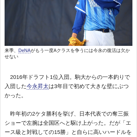
来季、
DeNA
がもう一度Aクラスを争うには今永の復活は欠か
せない
2016年ドラフト1位入団。駒大からの一本釣りで
入団した
今永昇太
は3年目で初めて大きな壁にぶつ
かった。
昨年初の2ケタ勝利を挙げ、日本代表での奪三振
ショーで左腕は全国区へと駆け上がった。だが「エ
ース級と対戦しての15勝」と自らに高いハードルを