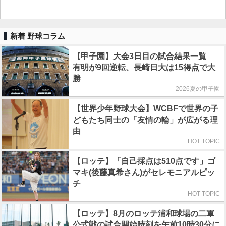
新着 野球コラム
【甲子園】大会3日目の試合結果一覧
有明が9回逆転、長崎日大は15得点で大
勝
2026夏の甲子園
【世界少年野球大会】WCBFで世界の子
どもたち同士の「友情の輪」が広がる理
由
HOT TOPIC
【ロッテ】「自己採点は510点です」ゴ
マキ(後藤真希さん)がセレモニアルピッ
チ
HOT TOPIC
【ロッテ】8月のロッテ浦和球場の二軍
公式戦の試合開始時刻を午前10時30分に