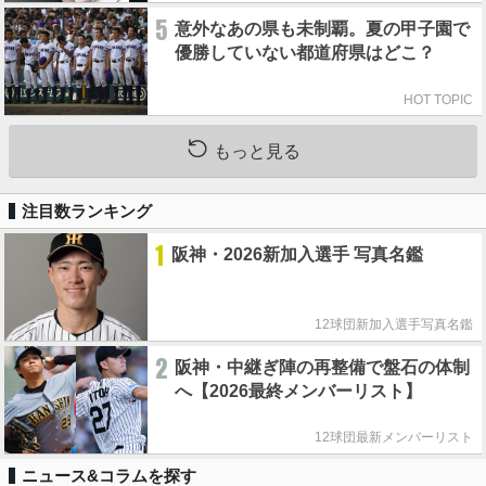
5
意外なあの県も未制覇。夏の甲子園で
優勝していない都道府県はどこ？
HOT TOPIC
もっと見る
注目数ランキング
1
阪神・2026新加入選手 写真名鑑
12球団新加入選手写真名鑑
2
阪神・中継ぎ陣の再整備で盤石の体制
へ【2026最終メンバーリスト】
12球団最新メンバーリスト
ニュース&コラムを探す