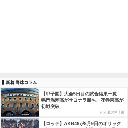
新着 野球コラム
【甲子園】大会5日目の試合結果一覧
鳴門渦潮高がサヨナラ勝ち、花巻東高が
初戦突破
2026夏の甲子園
【ロッテ】AKB48が8月9日のオリック