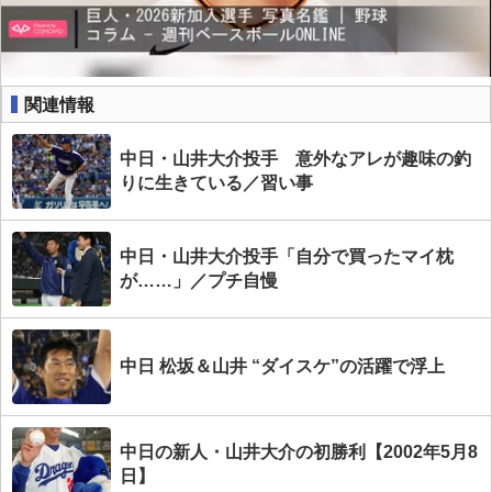
関連情報
中日・山井大介投手 意外なアレが趣味の釣
りに生きている／習い事
中日・山井大介投手「自分で買ったマイ枕
が……」／プチ自慢
中日 松坂＆山井 “ダイスケ”の活躍で浮上
中日の新人・山井大介の初勝利【2002年5月8
日】