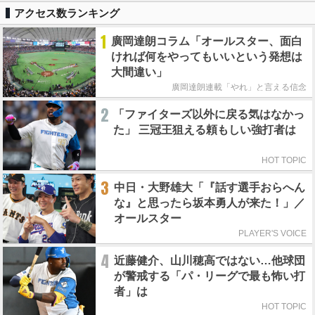
アクセス数ランキング
1
廣岡達朗コラム「オールスター、面白
ければ何をやってもいいという発想は
大間違い」
廣岡達朗連載「やれ」と言える信念
2
「ファイターズ以外に戻る気はなかっ
た」 三冠王狙える頼もしい強打者は
HOT TOPIC
3
中日・大野雄大「『話す選手おらへん
な』と思ったら坂本勇人が来た！」／
オールスター
PLAYER'S VOICE
4
近藤健介、山川穂高ではない…他球団
が警戒する「パ・リーグで最も怖い打
者」は
HOT TOPIC