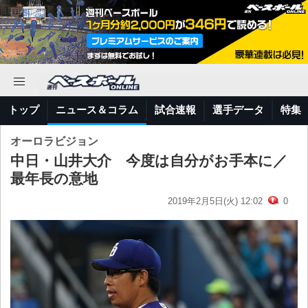
トップ
ニュース＆コラム
試合速報
選手データ
特集
オーロラビジョン
中日・山井大介 今度は自分がお手本に／
最年長の意地
2019年2月5日(火) 12:02
0