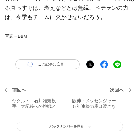
る真っすぐは、衰えなどとは無縁。ベテランの力
は、今季もチームに欠かせないだろう。
写真＝BBM
この記事に注目！
前回へ
次回へ
ヤクルト・石川雅規投
阪神・メッセンジャー
手 大記録への挑戦／最
５年連続の座は渡さない
年長の意地
／いざ、開幕投手へ！
バックナンバーを見る