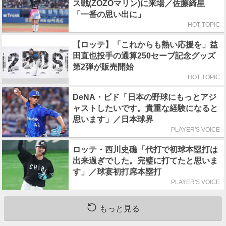
ス戦(ZOZOマリン)に来場／佐藤綺星
「一番の思い出に」
HOT TOPIC
【ロッテ】「これからも熱い応援を」益
田直也投手の通算250セーブ記念グッズ
第2弾が販売開始
HOT TOPIC
DeNA・ビド「日本の野球にもっとアジ
ャストしたいです。貴重な経験になると
思います」／日本球界
PLAYER'S VOICE
ロッテ・西川史礁「代打で初球本塁打は
出来過ぎでした。完璧に打てたと思いま
す」／球宴初打席本塁打
PLAYER'S VOICE
もっと見る