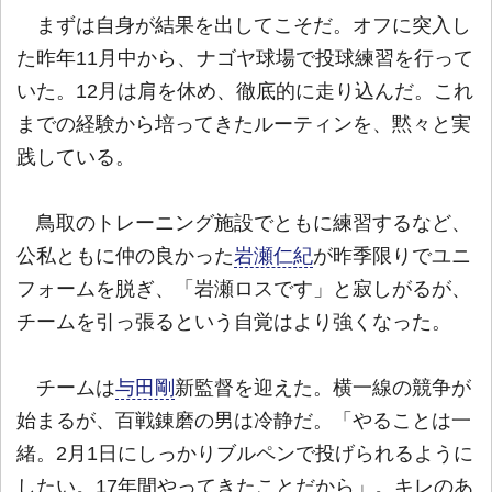
まずは自身が結果を出してこそだ。オフに突入し
た昨年11月中から、ナゴヤ球場で投球練習を行って
いた。12月は肩を休め、徹底的に走り込んだ。これ
までの経験から培ってきたルーティンを、黙々と実
践している。
鳥取のトレーニング施設でともに練習するなど、
公私ともに仲の良かった
岩瀬仁紀
が昨季限りでユニ
フォームを脱ぎ、「岩瀬ロスです」と寂しがるが、
チームを引っ張るという自覚はより強くなった。
チームは
与田剛
新監督を迎えた。横一線の競争が
始まるが、百戦錬磨の男は冷静だ。「やることは一
緒。2月1日にしっかりブルペンで投げられるように
したい。17年間やってきたことだから」。キレのあ