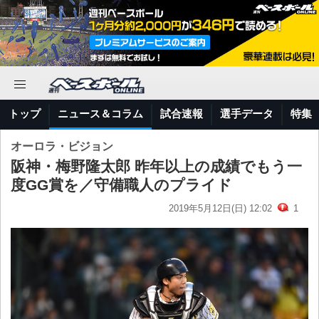
トップ
ニュース＆コラム
試合速報
選手データ
特集
オーロラ・ビジョン
阪神・梅野隆太郎 昨年以上の成績でもう一
度GG賞を／守備職人のプライド
2019年5月12日(日) 12:02
1