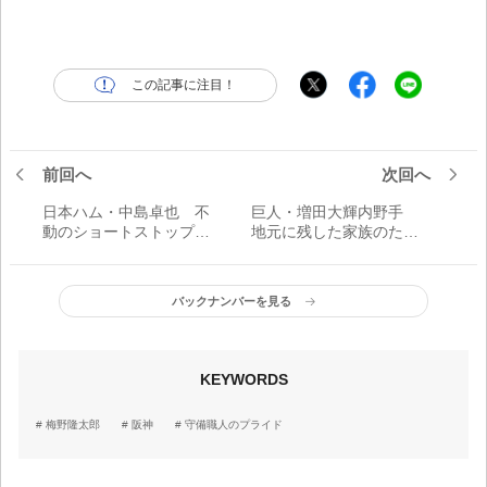
この記事に注目！
前回へ
次回へ
日本ハム・中島卓也 不
巨人・増田大輝内野手
動のショートストップの
地元に残した家族のため
存在感／守備職人のプラ
にも／守備職人のプライ
イド
ド
バックナンバーを見る
KEYWORDS
梅野隆太郎
阪神
守備職人のプライド