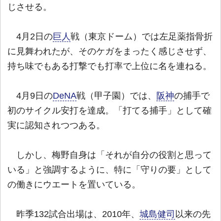
じさせる。
4月2日の
巨人
戦（東京ドーム）では左足薬指骨折
に見舞われたが、そのケガをまったく感じさせず、
持ち味でもある打撃でも打率で上位に名を連ねる。
4月9日の
DeNA
戦（甲子園）では、
阪神
の捕手で
初のサイクル安打を達成。「打てる捕手」として確
実に認知されつつある。
しかし、梅野自身は「それが自分の役割と思って
いる」と強調するように、特に「守りの要」として
の働きにウエートを置いている。
昨季132試合出場は、2010年、
城島健司
以来の先