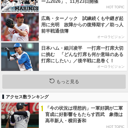
ーム2026」、11月23日開催
HOT TOPIC
広島・ターノック 試練続くも中継ぎ起
用に光明 故障からの復帰期す／助っ人
前半戦通信簿
オーロラビジョン
日本ハム・細川凌平 一打席一打席大切
に挑む 「どんな打席も何か意味のある
打席にしたい」／後半戦に息巻く！
オーロラビジョン
もっと見る
アクセス数ランキング
1
「今の状況は理想的」一軍好調が二軍
育成に好影響をもたらす西武 象徴は
高卒新人・横田蒼和
HOT TOPIC