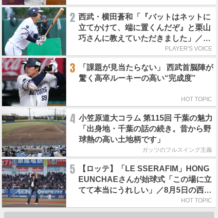
2
西武・横田蒼和「『バットはネットに
立てかけて、端に置くんだぞ』と栗山
巧さんに教えていただきました」／憧
れの人からの金言
PLAYER'S VOICE
3
「課題が見当たらない」 西武首脳陣が
驚く高卒ルーキーの高い“完成度”
HOT TOPIC
4
小笠原道大コラム 第115回 千葉の魅力
「出身地・千葉の話の続き。昔から野
球熱の高い土地柄です」
ガッツのフルスイング主義
5
【ロッテ】「LE SSERAFIM」HONG
EUNCHAEさんが始球式「この場に立
てて本当にうれしい」／8月5日の西武
戦（ZOZOマリン）
HOT TOPIC