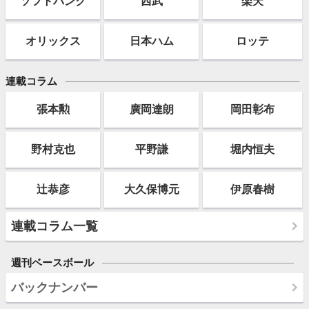
ソフト
バンク
西武
楽天
オリックス
日本ハム
ロッテ
連載コラム
張本勲
廣岡達朗
岡田彰布
野村克也
平野謙
堀内恒夫
辻恭彦
大久保博元
伊原春樹
連載コラム一覧
週刊ベースボール
バックナンバー