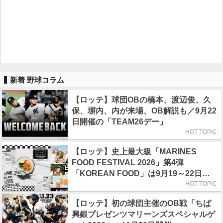
新着 野球コラム
【ロッテ】球団OBの橋本、渡辺俊、久
保、塀内、内が来場、OB解説も／9月22
日開催の「TEAM26デー」
HOT TOPIC
【ロッテ】史上最大級「MARINES
FOOD FESTIVAL 2026」第4弾
「KOREAN FOOD」は9月19～22日／
初日はビール半額デー
HOT TOPIC
【ロッテ】初の球団主催のOB戦「ちば
興銀プレゼンツマリーンズスペシャルゲ