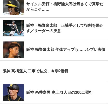
サイクル安打・梅野隆太郎は気さくで真摯だ
からこそ……
阪神・梅野隆太郎 正捕手として役割を果た
す／リーダーの決意
阪神 梅野隆太郎 年俸アップも……シブい表情
阪神 高橋遥人 二軍で粘投、今季2勝目
阪神 糸井嘉男 史上71人目の300二塁打