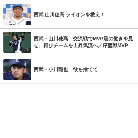
西武 山川穂高 ライオンを救え！
西武・山川穂高 交流戦でMVP級の働きを見
せ、再びチームを上昇気流へ／序盤戦MVP
西武・小川龍也 欲を捨てて