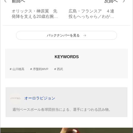
前回へ
次回へ
オリックス・榊原翼 先
広島・フランスア ４連
発陣を支える20歳右腕／
投もへっちゃら／わがチ
序盤戦MVP
ームの速球王
バックナンバーを見る
KEYWORDS
山川穂高
序盤戦MVP
西武
オーロラビジョン
週刊ベースボール各球団担当による、選手にまつわる読み物。