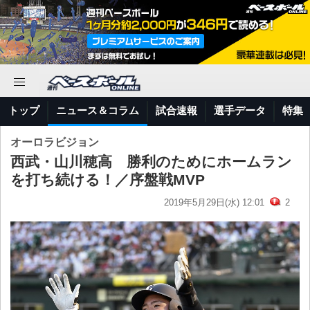
トップ
ニュース＆コラム
試合速報
選手データ
特集
オーロラビジョン
西武・山川穂高 勝利のためにホームラン
を打ち続ける！／序盤戦MVP
2019年5月29日(水) 12:01
2