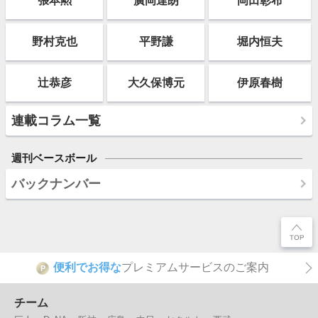
張本勲
廣岡達朗
岡田彰布
野村克也
平野謙
堀内恒夫
辻恭彦
大久保博元
伊原春樹
連載コラム一覧
週刊ベースボール
バックナンバー
便利でお得な
プレミアムサービスのご案内
P
チーム