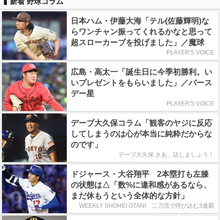
新着 野球コラム
日本ハム・伊藤大海「テル(佐藤輝明)な
らワンチャン振ってくれるかなと思って
超スローカーブを投げました」／魔球
PLAYER'S VOICE
広島・高太一「誕生日に今季初勝利。い
いプレゼントをもらいました」／バース
デー星
PLAYER'S VOICE
デーブ大久保コラム「観客のヤジに反応
してしまうのは心が本当に純粋だからな
のです」
デーブ大久保 さあ、話しましょう！
ドジャース・大谷翔平 2本塁打も左膝
の状態は△「数%に違和感があるなら、
まだ休もうという全体的な方針」
WEEKLY SHOHEI OTANI 二刀流で呼び込む3連覇