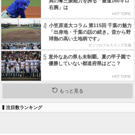
異の奪三振能力を誇る「最速160キロ
右腕」は
HOT TOPIC
4
小笠原道大コラム 第115回 千葉の魅力
「出身地・千葉の話の続き。昔から野
球熱の高い土地柄です」
ガッツのフルスイング主義
5
意外なあの県も未制覇。夏の甲子園で
優勝していない都道府県はどこ？
HOT TOPIC
もっと見る
注目数ランキング