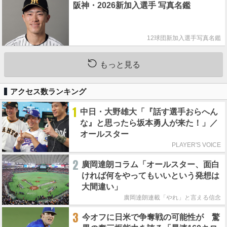
阪神・2026新加入選手 写真名鑑
12球団新加入選手写真名鑑
もっと見る
アクセス数ランキング
1
中日・大野雄大「『話す選手おらへん
な』と思ったら坂本勇人が来た！」／
オールスター
PLAYER'S VOICE
2
廣岡達朗コラム「オールスター、面白
ければ何をやってもいいという発想は
大間違い」
廣岡達朗連載「やれ」と言える信念
3
今オフに日米で争奪戦の可能性が 驚