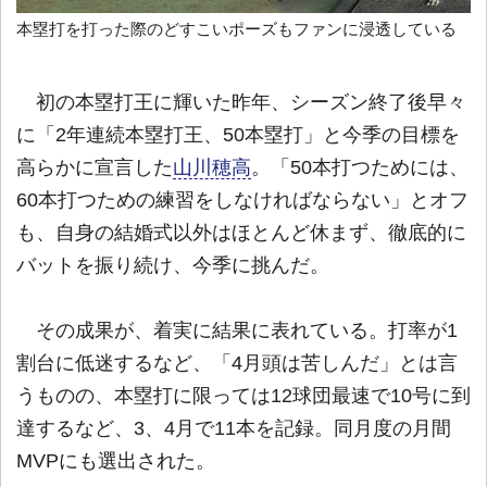
本塁打を打った際のどすこいポーズもファンに浸透している
初の本塁打王に輝いた昨年、シーズン終了後早々
に「2年連続本塁打王、50本塁打」と今季の目標を
高らかに宣言した
山川穂高
。「50本打つためには、
60本打つための練習をしなければならない」とオフ
も、自身の結婚式以外はほとんど休まず、徹底的に
バットを振り続け、今季に挑んだ。
その成果が、着実に結果に表れている。打率が1
割台に低迷するなど、「4月頭は苦しんだ」とは言
うものの、本塁打に限っては12球団最速で10号に到
達するなど、3、4月で11本を記録。同月度の月間
MVPにも選出された。