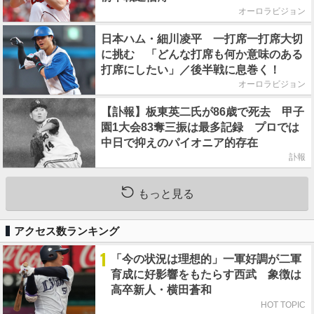
オーロラビジョン
日本ハム・細川凌平 一打席一打席大切
に挑む 「どんな打席も何か意味のある
打席にしたい」／後半戦に息巻く！
オーロラビジョン
【訃報】板東英二氏が86歳で死去 甲子
園1大会83奪三振は最多記録 プロでは
中日で抑えのパイオニア的存在
訃報
もっと見る
アクセス数ランキング
1
「今の状況は理想的」一軍好調が二軍
育成に好影響をもたらす西武 象徴は
高卒新人・横田蒼和
HOT TOPIC