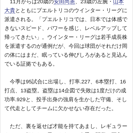
11月からは20歳の
安田尚憲
、23歳の左腕・
山本
大貴
とともにプエルトリコのウインター・リーグに
派遣される。「プエルトリコでは、日本では体感で
きないスピード、パワーを感じ、レベルアップして
帰ってきたい」。ウインター・リーグは若手成長株
を派遣するのが通例だが、今回は球団がそれだけ岡
の体にはまだ、眠っている伸びしろがあると見込ん
でいる証拠でもある。
今季は95試合に出場し、打率.227、6本塁打、16
打点、13盗塁。盗塁は14企図で失敗は1度だけの成
功率.929と、投手出身の強肩を生かした守備、そし
て代走としてチームに欠かせない存在だった。
ただ、裏を返せば才能を持てあまし、レギュラー