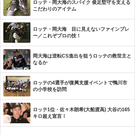
ロッテ・岡大海のスパイク 俊足堅守を支える
こだわりのアイテム
ロッテ・岡大海 目に見えないファインプレ
ー／これぞプロの技！
岡大海は逆転CS進出を狙うロッテの救世主と
なるか
ロッテの4選手が復興支援イベントで鴨川市
の小学校を訪問
ロッテ1位・佐々木朗希(大船渡高) 大谷の165
キロ超え宣言！