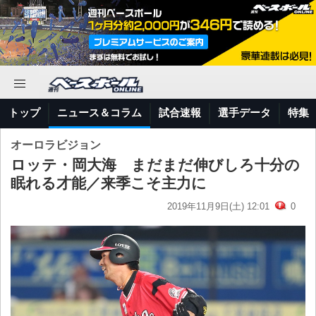
トップ
ニュース＆コラム
試合速報
選手データ
特集
オーロラビジョン
ロッテ・岡大海 まだまだ伸びしろ十分の
眠れる才能／来季こそ主力に
2019年11月9日(土) 12:01
0