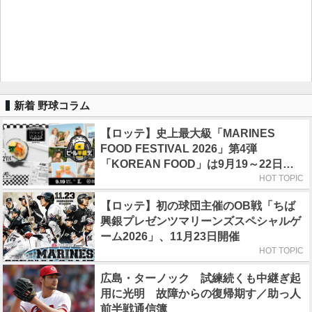
新着 野球コラム
【ロッテ】史上最大級「MARINES
FOOD FESTIVAL 2026」第4弾
「KOREAN FOOD」は9月19～22日／
初日はビール半額デー
HOT TOPIC
【ロッテ】初の球団主催のOB戦「ちば
興銀プレゼンツマリーンズスペシャルゲ
ーム2026」、11月23日開催
HOT TOPIC
広島・ターノック 試練続くも中継ぎ起
用に光明 故障からの復帰期す／助っ人
前半戦通信簿