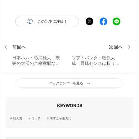
この記事に注目！
前回へ
次回へ
日本ハム・杉浦稔大 未
ソフトバンク・牧原大
完の大器の本格覚醒なる
成 野球センスは折り紙
か？／来季こそ主力に
付き／来季こそ主力に
バックナンバーを見る
KEYWORDS
岡大海
ロッテ
来季こそ主力に