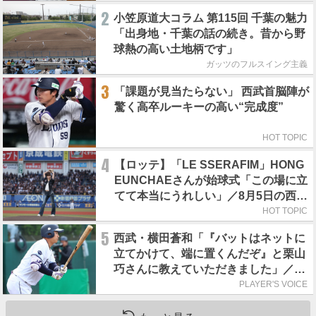
2
小笠原道大コラム 第115回 千葉の魅力
「出身地・千葉の話の続き。昔から野
球熱の高い土地柄です」
ガッツのフルスイング主義
3
「課題が見当たらない」 西武首脳陣が
驚く高卒ルーキーの高い“完成度”
HOT TOPIC
4
【ロッテ】「LE SSERAFIM」HONG
EUNCHAEさんが始球式「この場に立
てて本当にうれしい」／8月5日の西武
戦（ZOZOマリン）
HOT TOPIC
5
西武・横田蒼和「『バットはネットに
立てかけて、端に置くんだぞ』と栗山
巧さんに教えていただきました」／憧
れの人からの金言
PLAYER'S VOICE