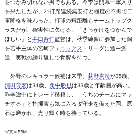
をつかみ切れない男でもある。今季は開幕一軍入り
を果たしたが、21打席連続無安打と極度の不振で二
軍降格を味わった。打球の飛距離もチームトップク
ラスだが、確実性に欠ける。「きっかけをつかんで
ほしい」と
井口資仁
監督は、秋季練習に参加した岡
を若手主体の宮崎フェ
ニックス
・リーグに途中派
遣。実戦の繰り返しで覚醒を待つ。
外野のレギュラー候補は来季、
荻野貴司
が35歳、
清田育宏
は34歳、
角中勝也
は33歳と年齢層が高い。
昨季途中にトレード移籍し、「うちのチームにマッ
チする」と指揮官も気に入る攻守走を備えた岡。原
石は磨かれ、光り輝く時を待っている。
写真＝BBM