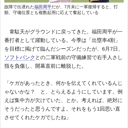
故障で出遅れた
福田周平
だが、7月末に一軍復帰すると、打
順、守備位置とも複数起用に応えて奮起している
韋駄天がグラウンドに戻ってきた。福田周平が一
番打者として躍動している。今季は「出塁率4割」
を目標に掲げて臨んだシーズンだったが、6月7日、
ソフトバンク
との二軍戦前の守備練習で右手人さし
指を負傷し、開幕直前に離脱した。
「ケガがあったとき、何かを伝えてくれているんじ
ゃないかな？ と、とらえるようにしています。例
えば集中力が欠けていた、とか。考えれば、絶対に
そうだったと思うんですよ。それをもう1回思い直
させてくれたケガでしたね」