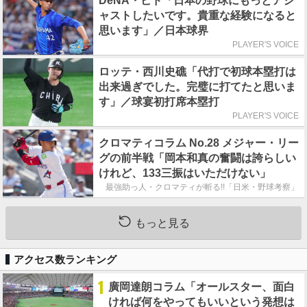
DeNA・ビド「日本の野球にもっとアジ
ャストしたいです。貴重な経験になると
思います」／日本球界
PLAYER'S VOICE
ロッテ・西川史礁「代打で初球本塁打は
出来過ぎでした。完璧に打てたと思いま
す」／球宴初打席本塁打
PLAYER'S VOICE
クロマティコラム No.28 メジャー・リー
グの前半戦「岡本和真の奮闘は誇らしい
けれど、133三振はいただけない」
最強助っ人・クロマティが斬る!!「日米・野球考察」
もっと見る
アクセス数ランキング
1
廣岡達朗コラム「オールスター、面白
ければ何をやってもいいという発想は