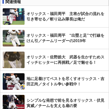
関連情報
オリックス・福田周平 主将が試合の流れを
引き寄せる／斬り込み隊長は俺だ
オリックス・福田周平 “出塁と足”で打線を
けん引／チームリーダーの2019年
オリックス・佐野皓大 武器を生かすためス
イッチヒッターに再挑戦／足で魅せる！
地に足着けてベストを尽くすオリックス・吉
田正尚／タイトル争い参戦中！
シンプルな発想で前を見るオリックス・伏見
寅威／チームを支える扇の要