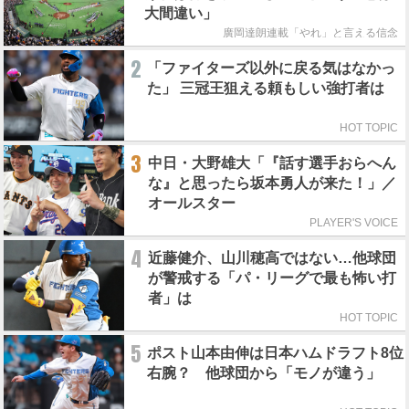
大間違い」
廣岡達朗連載「やれ」と言える信念
2
「ファイターズ以外に戻る気はなかっ
た」 三冠王狙える頼もしい強打者は
HOT TOPIC
3
中日・大野雄大「『話す選手おらへん
な』と思ったら坂本勇人が来た！」／
オールスター
PLAYER'S VOICE
4
近藤健介、山川穂高ではない…他球団
が警戒する「パ・リーグで最も怖い打
者」は
HOT TOPIC
5
ポスト山本由伸は日本ハムドラフト8位
右腕？ 他球団から「モノが違う」