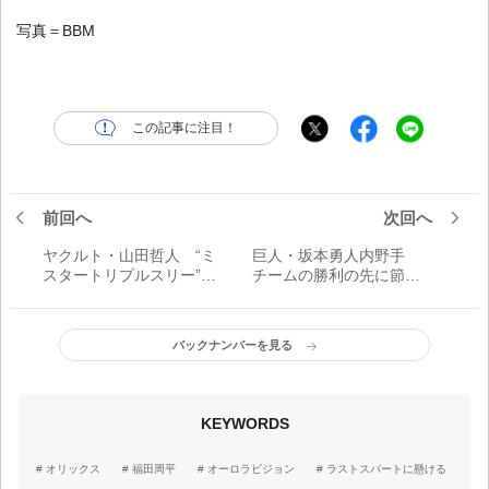
写真＝BBM
この記事に注目！
前回へ
次回へ
ヤクルト・山田哲人 “ミ
巨人・坂本勇人内野手
スタートリプルスリー”の
チームの勝利の先に節目
存在感／ラストスパート
の大記録／ラストスパー
に懸ける！
トに懸ける！
バックナンバーを見る
KEYWORDS
オリックス
福田周平
オーロラビジョン
ラストスパートに懸ける