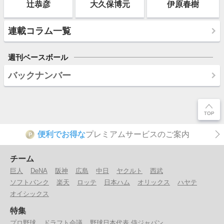
辻恭彦
大久保博元
伊原春樹
連載コラム一覧
週刊ベースボール
バックナンバー
便利でお得な
プレミアムサービスのご案内
P
チーム
巨人
DeNA
阪神
広島
中日
ヤクルト
西武
ソフトバンク
楽天
ロッテ
日本ハム
オリックス
ハヤテ
オイシックス
特集
プロ野球
ドラフト会議
野球日本代表 侍ジャパン