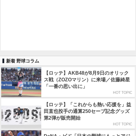
新着 野球コラム
【ロッテ】AKB48が8月9日のオリック
ス戦（ZOZOマリン）に来場／佐藤綺星
「一番の思い出に」
HOT TOPIC
【ロッテ】「これからも熱い応援を」益
田直也投手の通算250セーブ記念グッズ
第2弾が販売開始
HOT TOPIC