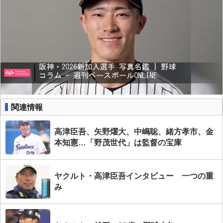
関連情報
高津臣吾、矢野燿大、中嶋聡、緒方孝市、金
本知憲…「野茂世代」は監督の宝庫
ヤクルト・高津臣吾インタビュー 一つの重
み