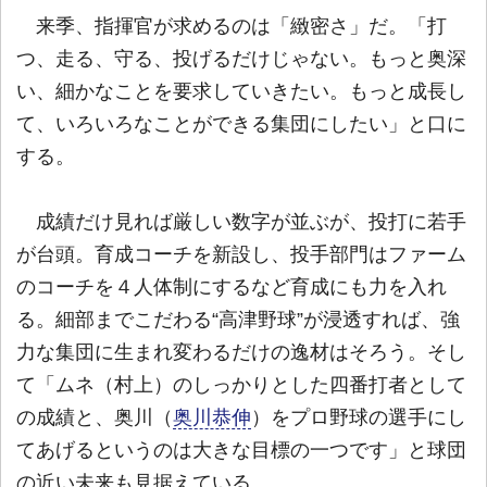
来季、指揮官が求めるのは「緻密さ」だ。「打
つ、走る、守る、投げるだけじゃない。もっと奥深
い、細かなことを要求していきたい。もっと成長し
て、いろいろなことができる集団にしたい」と口に
する。
成績だけ見れば厳しい数字が並ぶが、投打に若手
が台頭。育成コーチを新設し、投手部門はファーム
のコーチを４人体制にするなど育成にも力を入れ
る。細部までこだわる“高津野球”が浸透すれば、強
力な集団に生まれ変わるだけの逸材はそろう。そし
て「ムネ（村上）のしっかりとした四番打者として
の成績と、奥川（
奥川恭伸
）をプロ野球の選手にし
てあげるというのは大きな目標の一つです」と球団
の近い未来も見据えている。