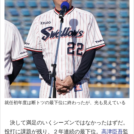
就任初年度は断トツの最下位に終わったが、光も見えている
決して満足のいくシーズンではなかったはずだ。
投打に課題が残り、２年連続の最下位。
高津臣吾
監