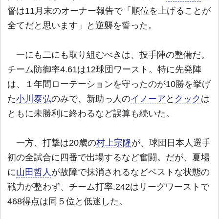
督は11月末のオーナー報告で「順位を上げることが
全てだと思います」と逆襲を誓った。
一にも二にも取り組むべきは、投手陣の整備だ。
チーム防御率4.61は12球団ワースト。特に先発陣
は、１年間ローテーションを守ったのが10勝を挙げ
た
小川泰弘
のみで、新助っ人の
イノーア
と
クック
は
ともに未勝利に終わるなど誤算も続いた。
一方、打撃は20歳の
村上宗隆
が、球団日本人選手
初の全試合に四番で出場するなど奮闘。だが、夏場
に
山田哲人
が故障で抹消されるなどベストな状態の
戦力が整わず、チーム打率.242はリーグワーストで
468得点は同５位と低迷した。