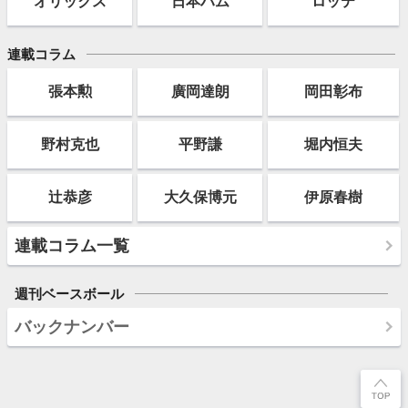
オリックス
日本ハム
ロッテ
連載コラム
張本勲
廣岡達朗
岡田彰布
野村克也
平野謙
堀内恒夫
辻恭彦
大久保博元
伊原春樹
連載コラム一覧
週刊ベースボール
バックナンバー