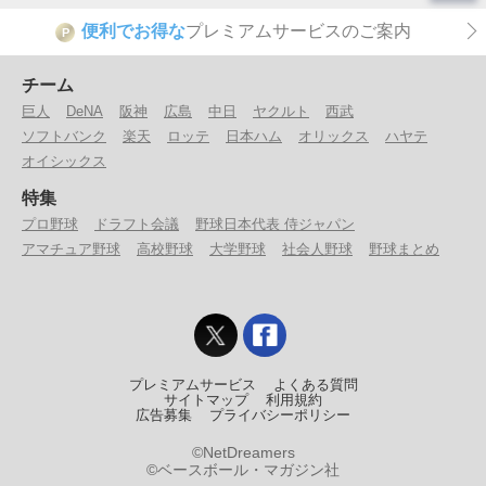
便利でお得な
プレミアムサービスのご案内
P
チーム
巨人
DeNA
阪神
広島
中日
ヤクルト
西武
ソフトバンク
楽天
ロッテ
日本ハム
オリックス
ハヤテ
オイシックス
特集
プロ野球
ドラフト会議
野球日本代表 侍ジャパン
アマチュア野球
高校野球
大学野球
社会人野球
野球まとめ
プレミアムサービス
よくある質問
サイトマップ
利用規約
広告募集
プライバシーポリシー
©NetDreamers
©ベースボール・マガジン社