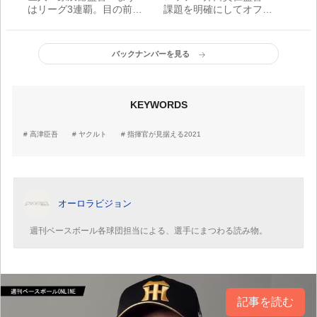
はリーグ3連覇。目の前の
課題を明確にしてオフへ
1試合1試合を全力で臨む
／指揮官が見据える2021
／指揮官が見据える2021
バックナンバーを見る
KEYWORDS
高津臣吾
ヤクルト
指揮官が見据える2021
オーロラビジョン
週刊ベースボール各球団担当による、選手にまつわる読み物。
記事を読む