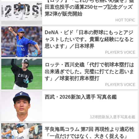
【ロッテ】「これからも熱い応援を」益
田直也投手の通算250セーブ記念グッズ
第2弾が販売開始
HOT TOPIC
DeNA・ビド「日本の野球にもっとアジ
ャストしたいです。貴重な経験になると
思います」／日本球界
PLAYER'S VOICE
ロッテ・西川史礁「代打で初球本塁打は
出来過ぎでした。完璧に打てたと思いま
す」／球宴初打席本塁打
PLAYER'S VOICE
西武・2026新加入選手 写真名鑑
12球団新加入選手写真名鑑
平良海馬コラム 第7回 再現性より適応性
「一点だけではなく、大きく捉える」