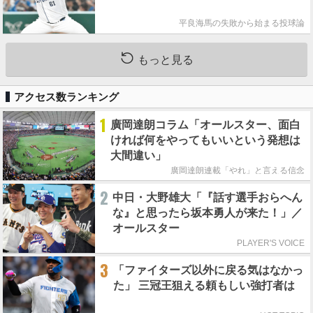
平良海馬の失敗から始まる投球論
もっと見る
アクセス数ランキング
1
廣岡達朗コラム「オールスター、面白
ければ何をやってもいいという発想は
大間違い」
廣岡達朗連載「やれ」と言える信念
2
中日・大野雄大「『話す選手おらへん
な』と思ったら坂本勇人が来た！」／
オールスター
PLAYER'S VOICE
3
「ファイターズ以外に戻る気はなかっ
た」 三冠王狙える頼もしい強打者は