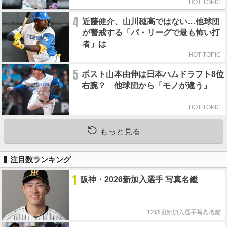
HOT TOPIC
4
近藤健介、山川穂高ではない…他球団
が警戒する「パ・リーグで最も怖い打
者」は
HOT TOPIC
5
ポスト山本由伸は日本ハムドラフト8位
右腕？ 他球団から「モノが違う」
HOT TOPIC
もっと見る
注目数ランキング
1
阪神・2026新加入選手 写真名鑑
12球団新加入選手写真名鑑