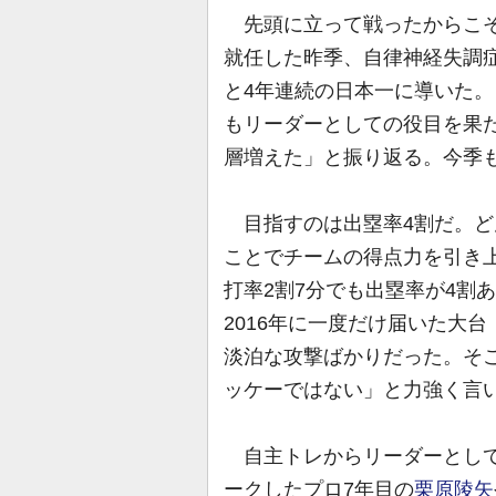
先頭に立って戦ったからこそ
就任した昨季、自律神経失調
と4年連続の日本一に導いた
もリーダーとしての役目を果
層増えた」と振り返る。今季
目指すのは出塁率4割だ。ど
ことでチームの得点力を引き
打率2割7分でも出塁率が4割
2016年に一度だけ届いた大台
淡泊な攻撃ばかりだった。そ
ッケーではない」と力強く言
自主トレからリーダーとして
ークしたプロ7年目の
栗原陵矢