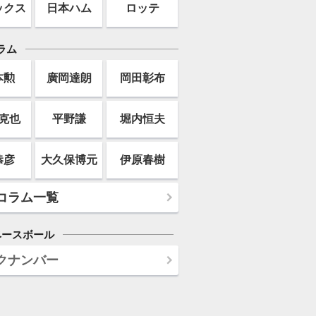
ックス
日本ハム
ロッテ
ラム
本勲
廣岡達朗
岡田彰布
克也
平野謙
堀内恒夫
恭彦
大久保博元
伊原春樹
コラム一覧
ベースボール
クナンバー