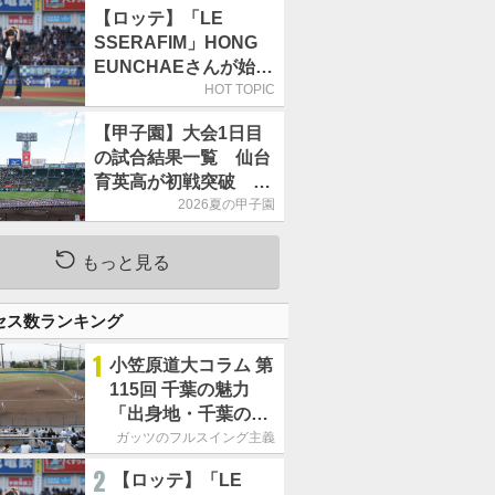
【ロッテ】「LE
SSERAFIM」HONG
EUNCHAEさんが始球
式「この場に立てて本
HOT TOPIC
当にうれしい」／8月5
【甲子園】大会1日目
日の西武戦（ZOZOマ
の試合結果一覧 仙台
リン）
育英高が初戦突破 4
番・田山纏が今大会1
2026夏の甲子園
号アーチ
もっと見る
セス数ランキング
1
小笠原道大コラム 第
115回 千葉の魅力
「出身地・千葉の話
の続き。昔から野球
ガッツのフルスイング主義
熱の高い土地柄で
2
【ロッテ】「LE
す」