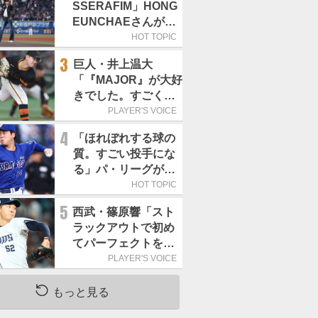
SSERAFIM」HONG
EUNCHAEさんが始
球式「この場に立て
HOT TOPIC
て本当にうれしい」
3
巨人・井上温大
／8月5日の西武戦
「『MAJOR』が大好
（ZOZOマリン）
きでした。すごく練
習する姿にいつもい
PLAYER'S VOICE
い刺激をもらいま
4
「ほれぼれする球の
す」／マンガ
質。すごい投手にな
る」パ・リーグが驚
いた「中日の左腕」
HOT TOPIC
は
5
西武・篠原響「スト
ラックアウトで初め
てパーフェクトを取
れました!!」／ストラ
PLAYER'S VOICE
ックアウト
もっと見る