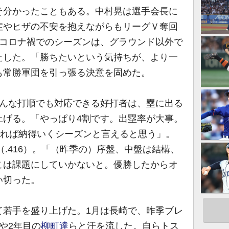
分かったこともある。中村晃は選手会長に
症やヒザの不安を抱えながらもリーグＶ奪回
。コロナ禍でのシーズンは、グラウンド以外で
たした。「勝ちたいという気持ちが、より一
も常勝軍団を引っ張る決意を固めた。
んな打順でも対応できる好打者は、塁に出る
上げる。「やっぱり4割です。出塁率が大事。
あれば納得いくシーズンと言えると思う」。
（.416）。「（昨季の）序盤、中盤は結構、
こは課題にしていかないと。優勝したからオ
い切った。
若手を盛り上げた。1月は長崎で、昨季ブレ
や2年目の
柳町達
らと汗を流した。自らトス