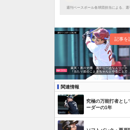
週刊ベースボール各球団担当による、選
記事を
関連情報
究極の万能打者とし
ーダーの1年