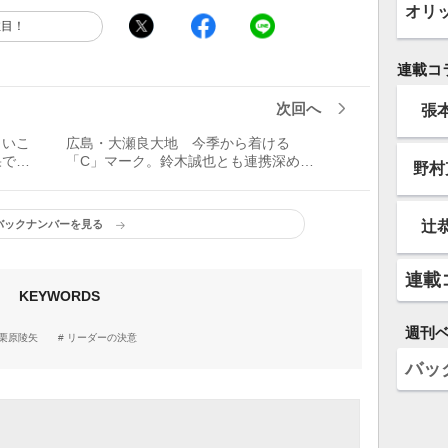
オリ
注目！
連載コ
次回へ
張
しいこ
広島・大瀬良大地 今季から着ける
果でチ
「C」マーク。鈴木誠也とも連携深めて
野村
決意
引っ張る／リーダーの決意
辻
バックナンバーを見る
連載
KEYWORDS
週刊
栗原陵矢
リーダーの決意
バッ