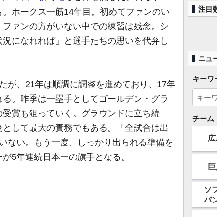
注目
。ホークス一筋14年目。初めてファンのい
「ファンの方がいない中での練習は残念。シ
状況になれれば」と選手たちの思いを代弁し
ニュ
キーワ
が、21年は順調に調整を進めており、17年
れる。昨季は一塁手としてゴールデン・グラ
の受賞も狙っていく。グラウンドに立ち続
チーム
長として最大の責務でもある。「全試合は出
広
ていない。もう一度、しっかり出られる準備を
ーが5年連続日本一の旗手となる。
巨
ソ
バ