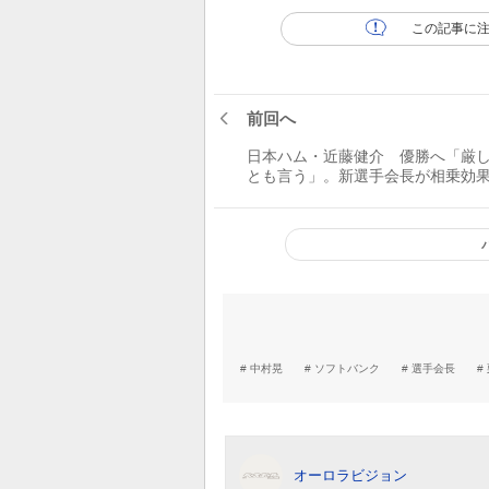
この記事に
前回へ
日本ハム・近藤健介 優勝へ「厳
とも言う」。新選手会長が相乗効
ームの底力をアップ／リーダーの
中村晃
ソフトバンク
選手会長
オーロラビジョン