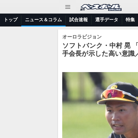
トップ
ニュース＆コラム
試合速報
選手データ
特集
オーロラビジョン
ソフトバンク・中村 晃
手会長が示した高い意識