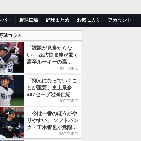
ンバー
野球広場
野球まとめ
お気に入り
アカウント
 野球コラム
「課題が見当たらな
い」 西武首脳陣が驚く
高卒ルーキーの高
い“完成度”
HOT TOPIC
「抑えになっていくこ
とが重要」史上最多
407セーブ岩瀬仁紀の
言葉に見る“守護神の
HOT TOPIC
極意”
「今は一番のほうがや
りやすい」 ソフトバン
ク・正木智也が覚醒し
た理由
HOT TOPIC