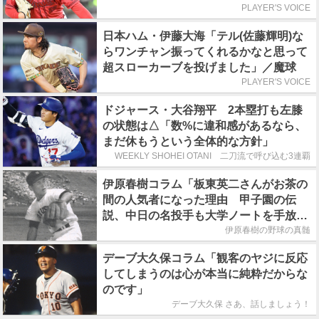
PLAYER'S VOICE
日本ハム・伊藤大海「テル(佐藤輝明)な
らワンチャン振ってくれるかなと思って
超スローカーブを投げました」／魔球
PLAYER'S VOICE
ドジャース・大谷翔平 2本塁打も左膝
の状態は△「数%に違和感があるなら、
まだ休もうという全体的な方針」
WEEKLY SHOHEI OTANI 二刀流で呼び込む3連覇
伊原春樹コラム「板東英二さんがお茶の
間の人気者になった理由 甲子園の伝
説、中日の名投手も大学ノートを手放さ
なかった」
伊原春樹の野球の真髄
デーブ大久保コラム「観客のヤジに反応
してしまうのは心が本当に純粋だからな
のです」
デーブ大久保 さあ、話しましょう！