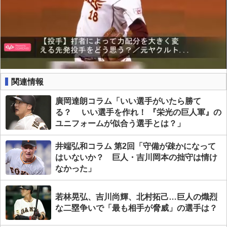
関連情報
廣岡達朗コラム「いい選手がいたら勝て
る？ いい選手を作れ！ 『栄光の巨人軍』の
ユニフォームが似合う選手とは？」
井端弘和コラム 第2回「守備が疎かになって
はいないか？ 巨人・吉川岡本の拙守は情け
なかった」
若林晃弘、吉川尚輝、北村拓己…巨人の熾烈
な二塁争いで「最も相手が脅威」の選手は？