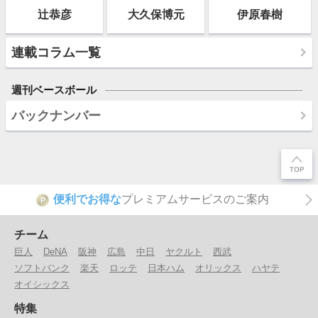
辻恭彦
大久保博元
伊原春樹
連載コラム一覧
週刊ベースボール
バックナンバー
便利でお得な
プレミアムサービスのご案内
P
チーム
巨人
DeNA
阪神
広島
中日
ヤクルト
西武
ソフトバンク
楽天
ロッテ
日本ハム
オリックス
ハヤテ
オイシックス
特集