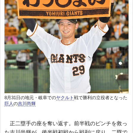
8月31日の地元・岐阜での
ヤクルト
戦で勝利の立役者となった
巨人
の
吉川尚輝
正二塁手の座を奪い返す。前半戦のピンチを救っ
た吉川尚輝が、後半戦初戦から戦列に戻り、二塁で