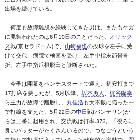
出場を続けている。
何度も故障離脱を経験してきた男は、またもケガ
に見舞われたのは6月10日のことだった。
オリック
ス
戦(京セラドーム)で、
山崎福也
の投球を左手に受
けて交代。病院で検査を受け、左手中指末節骨骨
折、左手中指爪根脱臼と診断された。
今季は開幕をベンチスタートで迎え、初安打まで
17打席を要したが、5月以降、
坂本勇人
、
梶谷隆幸
ら主力が故障で離脱し、
丸佳浩
も大不振に陥った中
で打線を支えた。5月22日の
中日
戦(バンテリン)か
らは三番に起用され、交流戦は打率.373。「後ろに
良いバッターがたくさんいるので、つなごうという
気持ちで打席に入っている」と献身的な姿勢で、
岡