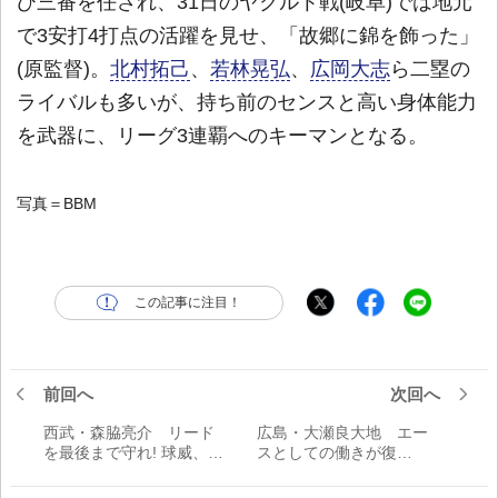
び三番を任され、31日のヤクルト戦(岐阜)では地元
で3安打4打点の活躍を見せ、「故郷に錦を飾った」
(原監督)。
北村拓己
、
若林晃弘
、
広岡大志
ら二塁の
ライバルも多いが、持ち前のセンスと高い身体能力
を武器に、リーグ3連覇へのキーマンとなる。
写真＝BBM
この記事に注目！
前回へ
次回へ
西武・森脇亮介 リード
広島・大瀬良大地 エー
を最後まで守れ! 球威、キ
スとしての働きが復
レが戻ったリリーバー／
活！ 後半戦は中心に／
後半戦のキーマン
タイトルホルダーの意地