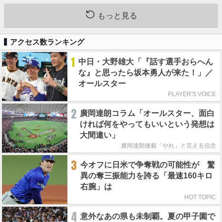
もっと見る
アクセス数ランキング
1
中日・大野雄大「『話す選手おらへん
な』と思ったら坂本勇人が来た！」／
オールスター
PLAYER'S VOICE
2
廣岡達朗コラム「オールスター、面白
ければ何をやってもいいという発想は
大間違い」
廣岡達朗連載「やれ」と言える信念
3
今オフに日米で争奪戦の可能性が 驚
異の奪三振能力を誇る「最速160キロ
右腕」は
HOT TOPIC
4
意外なあの県も未制覇。夏の甲子園で