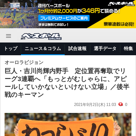
トップ
ニュース＆コラム
試合速報
選手データ
特集
オーロラビジョン
巨人・吉川尚輝内野手 定位置再奪取でリ
ーグ3連覇へ「もっとがむしゃらに、アピ
ールしていかないといけない立場」／後半
戦のキーマン
2021年9月2日(木) 11:03
0