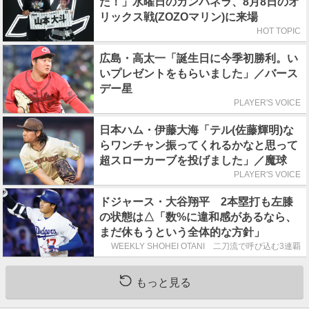
た！」水曜日のカンパネラ、8月8日のオ
リックス戦(ZOZOマリン)に来場
HOT TOPIC
広島・高太一「誕生日に今季初勝利。い
いプレゼントをもらいました」／バース
デー星
PLAYER'S VOICE
日本ハム・伊藤大海「テル(佐藤輝明)な
らワンチャン振ってくれるかなと思って
超スローカーブを投げました」／魔球
PLAYER'S VOICE
ドジャース・大谷翔平 2本塁打も左膝
の状態は△「数%に違和感があるなら、
まだ休もうという全体的な方針」
WEEKLY SHOHEI OTANI 二刀流で呼び込む3連覇
もっと見る