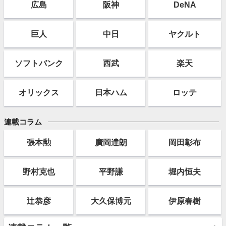
広島
阪神
DeNA
巨人
中日
ヤクルト
ソフト
バンク
西武
楽天
オリックス
日本ハム
ロッテ
連載コラム
張本勲
廣岡達朗
岡田彰布
野村克也
平野謙
堀内恒夫
辻恭彦
大久保博元
伊原春樹