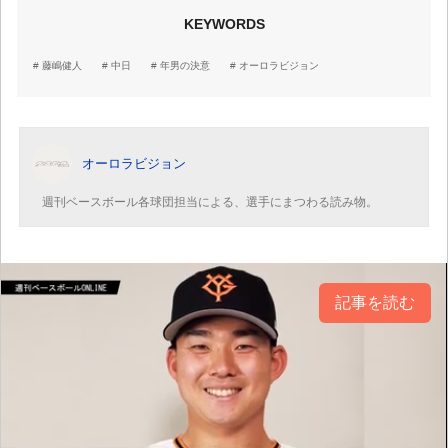
KEYWORDS
藤嶋健人
中日
年男の決意
オーロラビジョン
オーロラビジョン
週刊ベースボール各球団担当による、選手にまつわる読み物。
記事を読む