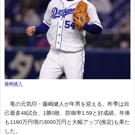
藤嶋健人
竜の元気印・藤嶋健人が年男を迎える。昨季は自
己最多48試合、1勝0敗、防御率1.59と好成績。年俸
も1160万円増の3000万円と大幅アップ(推定)も果た
した。