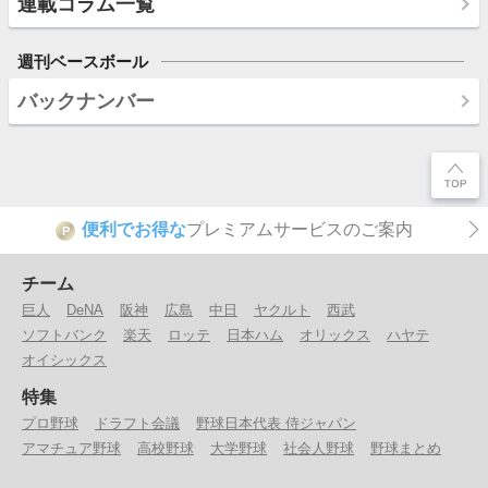
連載コラム一覧
週刊ベースボール
バックナンバー
便利でお得な
プレミアムサービスのご案内
P
チーム
巨人
DeNA
阪神
広島
中日
ヤクルト
西武
ソフトバンク
楽天
ロッテ
日本ハム
オリックス
ハヤテ
オイシックス
特集
プロ野球
ドラフト会議
野球日本代表 侍ジャパン
アマチュア野球
高校野球
大学野球
社会人野球
野球まとめ