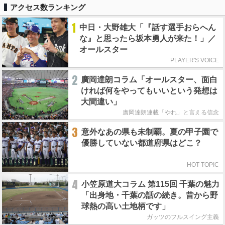
アクセス数ランキング
1
中日・大野雄大「『話す選手おらへん
な』と思ったら坂本勇人が来た！」／
オールスター
PLAYER'S VOICE
2
廣岡達朗コラム「オールスター、面白
ければ何をやってもいいという発想は
大間違い」
廣岡達朗連載「やれ」と言える信念
3
意外なあの県も未制覇。夏の甲子園で
優勝していない都道府県はどこ？
HOT TOPIC
4
小笠原道大コラム 第115回 千葉の魅力
「出身地・千葉の話の続き。昔から野
球熱の高い土地柄です」
ガッツのフルスイング主義