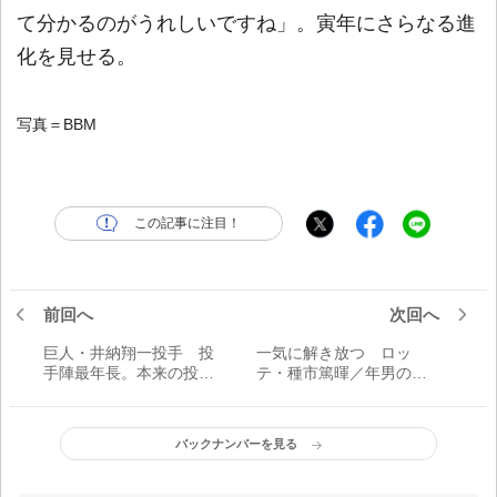
て分かるのがうれしいですね」。寅年にさらなる進
化を見せる。
写真＝BBM
この記事に注目！
前回へ
次回へ
巨人・井納翔一投手 投
一気に解き放つ ロッ
手陣最年長。本来の投球
テ・種市篤暉／年男の決
を取り戻すことを誓う／
意
年男の決意
バックナンバーを見る