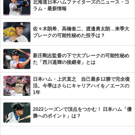
北海道日本ハムファイターズのニュース・コ
ラム・最新情報
佐々木朗希、高橋奎二、渡邉勇太朗…来季大
ブレークの可能性秘めた投手は？
新庄剛志監督の下で大ブレークの可能性秘め
た「西川遥輝の後継者」とは
日本ハム・上沢直之 自己最多12勝で完全復
活。今季はさらにキャリアハイを／エースの
1年
2022シーズンで頂点をつかむ！ 日本ハム「優
勝へのポイント」は？