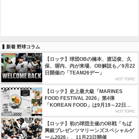
新着 野球コラム
【ロッテ】球団OBの橋本、渡辺俊、久
保、塀内、内が来場、OB解説も／9月22
日開催の「TEAM26デー」
HOT TOPIC
【ロッテ】史上最大級「MARINES
FOOD FESTIVAL 2026」第4弾
「KOREAN FOOD」は9月19～22日／
初日はビール半額デー
HOT TOPIC
【ロッテ】初の球団主催のOB戦「ちば
興銀プレゼンツマリーンズスペシャルゲ
ーム2026」、11月23日開催