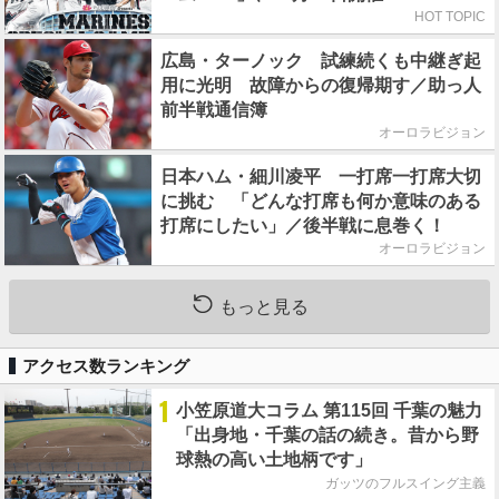
HOT TOPIC
広島・ターノック 試練続くも中継ぎ起
用に光明 故障からの復帰期す／助っ人
前半戦通信簿
オーロラビジョン
日本ハム・細川凌平 一打席一打席大切
に挑む 「どんな打席も何か意味のある
打席にしたい」／後半戦に息巻く！
オーロラビジョン
もっと見る
アクセス数ランキング
1
小笠原道大コラム 第115回 千葉の魅力
「出身地・千葉の話の続き。昔から野
球熱の高い土地柄です」
ガッツのフルスイング主義