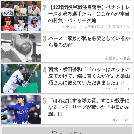
2
【12球団後半戦注目選手】ペナントレ
ースを彩る選手たち ここからが本当
の勝負｜パ・リーグ編
ペナントレース後半戦を彩る注目選手たち
3
バース「家族が私を必要としているか
ら帰るのだ」
心揺さぶる名言
4
西武・横田蒼和「『バットはネットに
立てかけて、端に置くんだぞ』と栗山
巧さんに教えていただきました」／憧
れの人からの金言
PLAYER'S VOICE
5
「ほれぼれする球の質。すごい投手に
なる」パ・リーグが驚いた「中日の左
腕」は
HOT TOPIC