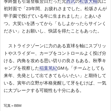
季終盤も引退登板翌日だった元
西武
の
松坂大輔
氏に
初対面で「23年間、お疲れさまでした。松坂さんが
甲子園で投げている年に生まれました」とあいさ
つ。大笑いを誘ってから「もしよかったらサインく
ださい」とお願いし、快諾を得たこともあった。
ストライクゾーンに力のある直球を軸にスプリッ
トやスライダー、カーブをコントロールよく投げ分
ける。内角を攻める思い切りの良さもある。秋季キ
ャンプを視察した
稲葉篤紀
GMも「チームとしても
来年、先発として出てきてもらいたい」と期待して
いる。寅年の立野が本格覚醒して牙をむけば、一気
に大ブレークする可能性も十分にある。
写真＝BBM