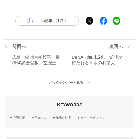
この記事に注目！
前回へ
次回へ
広島・森浦大輔投手 目
DeNA・細川成也 覚醒が
標50試合登板。左腕王国
待たれる背水の和製大砲
の中でつかみたい立ち位
／年男の決意
置／年男の決意
バックナンバーを見る
KEYWORDS
立野和明
日本ハム
年男の決意
オーロラビジョン