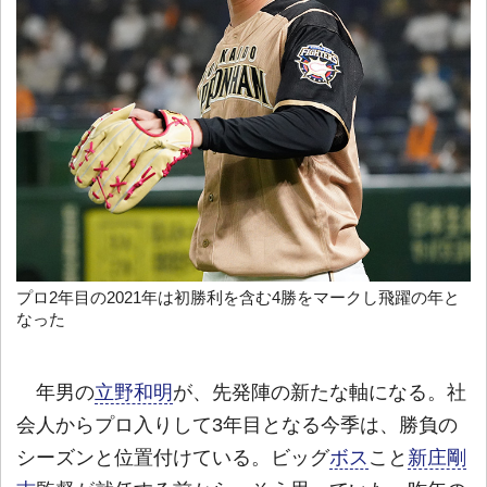
プロ2年目の2021年は初勝利を含む4勝をマークし飛躍の年と
なった
年男の
立野和明
が、先発陣の新たな軸になる。社
会人からプロ入りして3年目となる今季は、勝負の
シーズンと位置付けている。ビッグ
ボス
こと
新庄剛