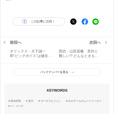
この記事に注目！
前回へ
次回へ
オリックス・大下誠一
西武・山田遥楓 意外と
郎“ビッグボイス”は健在
難しい!? どんなときも変
「野球が好きなら死ぬ気
わらずに張り上げる“声”／
で声を出すのは普通」／
わがチームのムードメー
わがチームのムードメー
カー
バックナンバーを見る
カー
KEYWORDS
島内宏明
楽天
オーロラビジョン
わがチームのムードメーカー
パ・リーグ