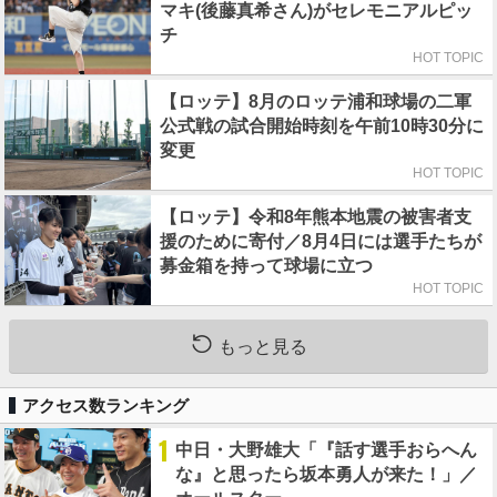
マキ(後藤真希さん)がセレモニアルピッ
チ
HOT TOPIC
【ロッテ】8月のロッテ浦和球場の二軍
公式戦の試合開始時刻を午前10時30分に
変更
HOT TOPIC
【ロッテ】令和8年熊本地震の被害者支
援のために寄付／8月4日には選手たちが
募金箱を持って球場に立つ
HOT TOPIC
もっと見る
アクセス数ランキング
1
中日・大野雄大「『話す選手おらへん
な』と思ったら坂本勇人が来た！」／