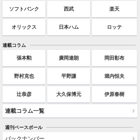
ソフト
バンク
西武
楽天
オリックス
日本ハム
ロッテ
連載コラム
張本勲
廣岡達朗
岡田彰布
野村克也
平野謙
堀内恒夫
辻恭彦
大久保博元
伊原春樹
連載コラム一覧
週刊ベースボール
バックナンバー