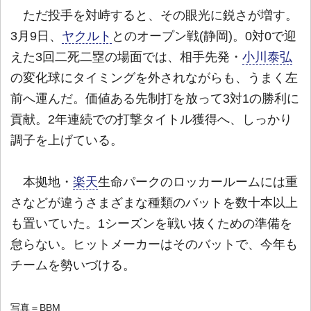
ただ投手を対峙すると、その眼光に鋭さが増す。
3月9日、
ヤクルト
とのオープン戦(静岡)。0対0で迎
えた3回二死二塁の場面では、相手先発・
小川泰弘
の変化球にタイミングを外されながらも、うまく左
前へ運んだ。価値ある先制打を放って3対1の勝利に
貢献。2年連続での打撃タイトル獲得へ、しっかり
調子を上げている。
本拠地・
楽天
生命パークのロッカールームには重
さなどが違うさまざまな種類のバットを数十本以上
も置いていた。1シーズンを戦い抜くための準備を
怠らない。ヒットメーカーはそのバットで、今年も
チームを勢いづける。
写真＝BBM