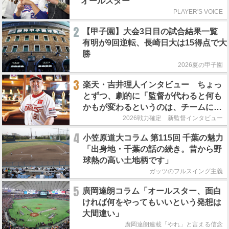
オールスター
PLAYER'S VOICE
2
【甲子園】大会3日目の試合結果一覧
有明が9回逆転、長崎日大は15得点で大
勝
2026夏の甲子園
3
楽天・吉井理人インタビュー ちょっ
とずつ、劇的に「監督が代わると何も
かもが変わるというのは、チームにと
って良くないことなんです」
2026戦力確定 新監督インタビュー
4
小笠原道大コラム 第115回 千葉の魅力
「出身地・千葉の話の続き。昔から野
球熱の高い土地柄です」
ガッツのフルスイング主義
5
廣岡達朗コラム「オールスター、面白
ければ何をやってもいいという発想は
大間違い」
廣岡達朗連載「やれ」と言える信念