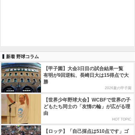
新着 野球コラム
【甲子園】大会3日目の試合結果一覧
有明が9回逆転、長崎日大は15得点で大
勝
2026夏の甲子園
【世界少年野球大会】WCBFで世界の子
どもたち同士の「友情の輪」が広がる理
由
HOT TOPIC
【ロッテ】「自己採点は510点です」ゴ