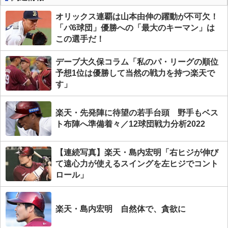
オリックス連覇は山本由伸の躍動が不可欠！
「パ6球団」優勝への「最大のキーマン」は
この選手だ！
デーブ大久保コラム「私のパ・リーグの順位
予想1位は優勝して当然の戦力を持つ楽天で
す」
楽天・先発陣に待望の若手台頭 野手もベス
ト布陣へ準備着々／12球団戦力分析2022
【連続写真】楽天・島内宏明「右ヒジが伸び
て遠心力が使えるスイングを左ヒジでコント
ロール」
楽天・島内宏明 自然体で、貪欲に