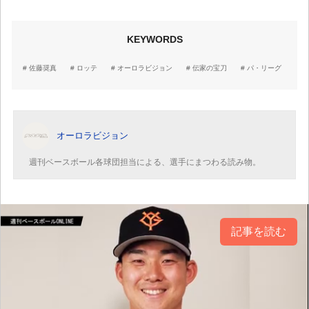
KEYWORDS
佐藤奨真
ロッテ
オーロラビジョン
伝家の宝刀
パ・リーグ
オーロラビジョン
週刊ベースボール各球団担当による、選手にまつわる読み物。
記事を読む