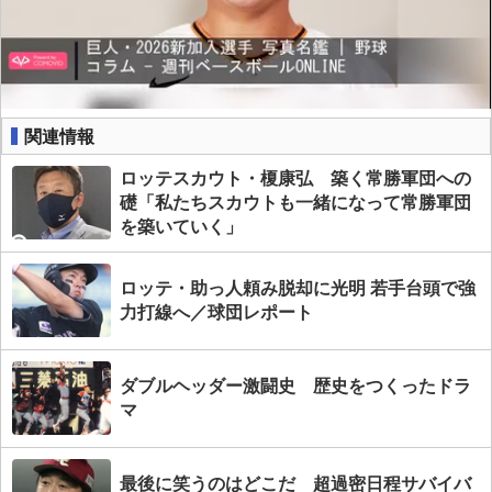
関連情報
ロッテスカウト・榎康弘 築く常勝軍団への
礎「私たちスカウトも一緒になって常勝軍団
を築いていく」
ロッテ・助っ人頼み脱却に光明 若手台頭で強
力打線へ／球団レポート
ダブルヘッダー激闘史 歴史をつくったドラ
マ
最後に笑うのはどこだ 超過密日程サバイバ