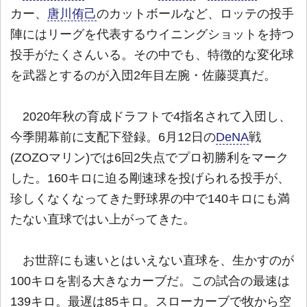
カー、
唐川侑己
のカットボールなど、ロッテの投手
陣にはリーグを代表するウイニングショットを持つ
投手がたくさんいる。その中でも、特徴的な変化球
を武器とするのが入団2年目左腕・佐藤奨真だ。
2020年秋の育成ドラフトで4指名されて入団し、
今季開幕前に支配下登録。6月12日の
DeNA
戦
(ZOZOマリン)では6回2失点でプロ初勝利をマーク
した。160キロに迫る剛速球を投げられる投手が、
珍しくなくなってきた野球界の中で140キロにも満
たない直球ではい上がってきた。
お世辞にも速いとはいえない直球を、生かすのが
100キロを割る大きなカーブだ。この試合の最速は
139キロ。最遅は85キロ。スローカーブで牧から空