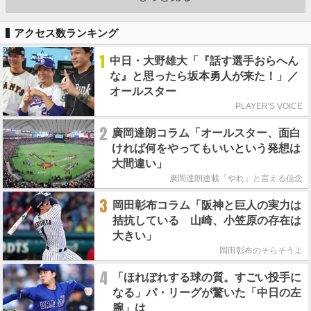
アクセス数ランキング
1
中日・大野雄大「『話す選手おらへん
な』と思ったら坂本勇人が来た！」／
オールスター
PLAYER'S VOICE
2
廣岡達朗コラム「オールスター、面白
ければ何をやってもいいという発想は
大間違い」
廣岡達朗連載「やれ」と言える信念
3
岡田彰布コラム「阪神と巨人の実力は
拮抗している 山崎、小笠原の存在は
大きい」
岡田彰布のそらそうよ
4
「ほれぼれする球の質。すごい投手に
なる」パ・リーグが驚いた「中日の左
腕」は