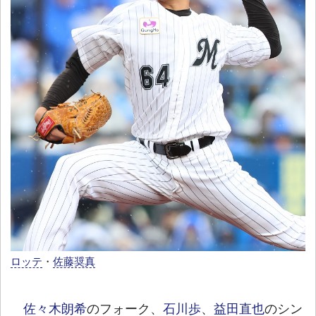
ロッテ
・
佐藤奨真
佐々木朗希
のフォーク、
石川歩
、
益田直也
のシン