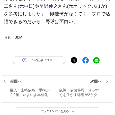
二
さん(元
中日
)や
星野伸之
さん(元
オリックス
ほか)
を参考にしました」。剛速球がなくても、プロで活
躍できるのだから、野球は面白い。
写真＝BBM
この記事に注目！
前回へ
次回へ
巨人・山崎伊織 手術か
阪神・伊藤将司 真っす
ら2年、いよいよ本格化／
ぐを生かす球種が2ケタ勝
伝家の宝刀
利への生命線／伝家の宝
刀
バックナンバーを見る