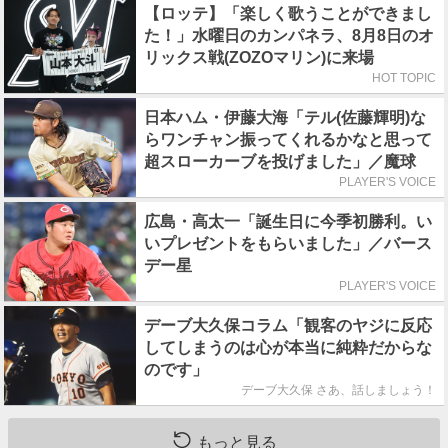
【ロッテ】「楽しく歌うことができまし
た！」水曜日のカンパネラ、8月8日のオ
リックス戦(ZOZOマリン)に来場
HOT TOPIC
日本ハム・伊藤大海「テル(佐藤輝明)な
らワンチャン振ってくれるかなと思って
超スローカーブを投げました」／魔球
PLAYER'S VOICE
広島・高太一「誕生日に今季初勝利。い
いプレゼントをもらいました」／バース
デー星
PLAYER'S VOICE
デーブ大久保コラム「観客のヤジに反応
してしまうのは心が本当に純粋だからな
のです」
デーブ大久保 さあ、話しましょう！
もっと見る