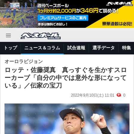
トップ
ニュース＆コラム
試合速報
選手データ
特集
オーロラビジョン
ロッテ・佐藤奨真 真っすぐを生かすスロ
ーカーブ「自分の中では意外な形になって
いる」／伝家の宝刀
2022年9月10日(土) 11:01
0