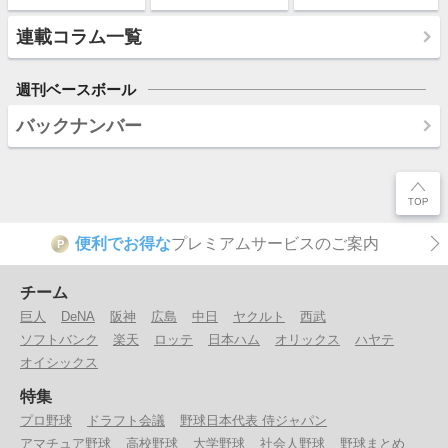
連載コラム一覧
週刊ベースボール
バックナンバー
便利でお得な
プレミアムサービスのご案内
P
チーム
巨人
DeNA
阪神
広島
中日
ヤクルト
西武
ソフトバンク
楽天
ロッテ
日本ハム
オリックス
ハヤテ
オイシックス
特集
プロ野球
ドラフト会議
野球日本代表 侍ジャパン
アマチュア野球
高校野球
大学野球
社会人野球
野球まとめ