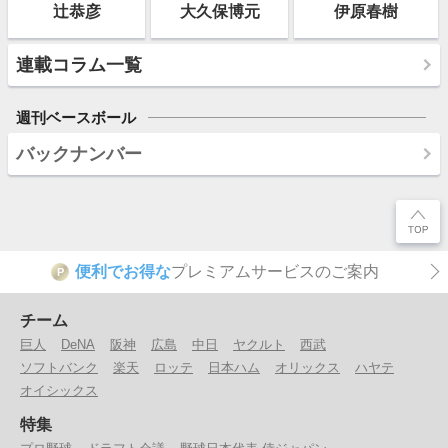
辻恭彦
大久保博元
伊原春樹
連載コラム一覧
週刊ベースボール
バックナンバー
便利でお得な
プレミアムサービスのご案内
P
チーム
巨人
DeNA
阪神
広島
中日
ヤクルト
西武
ソフトバンク
楽天
ロッテ
日本ハム
オリックス
ハヤテ
オイシックス
特集