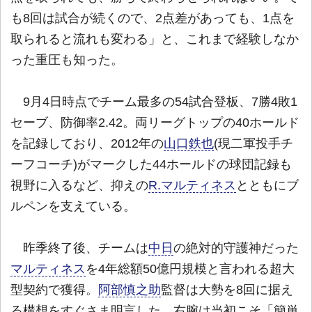
も8回は試合が続くので、2点差があっても、1点を
取られると流れも変わる」と、これまで経験しなか
った重圧も知った。
9月4日時点でチーム最多の54試合登板、7勝4敗1
セーブ、防御率2.42。両リーグトップの40ホールド
を記録しており、2012年の
山口鉄也
(現二軍投手チ
ーフコーチ)がマークした44ホールドの球団記録も
視野に入るなど、抑えの
R.マルティネス
とともにブ
ルペンを支えている。
昨季終了後、チームは
中日
の絶対的守護神だった
マルティネス
を4年総額50億円規模と言われる超大
型契約で獲得。
阿部慎之助
監督は大勢を8回に据え
る構想をすぐさま明言した。右腕は当初こそ「簡単