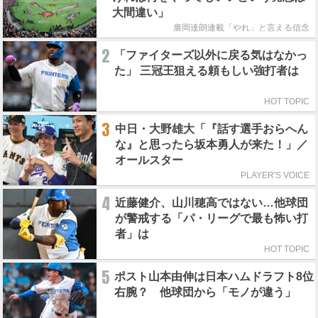
大間違い」
廣岡達朗連載「やれ」と言える信念
2
「ファイターズ以外に戻る気はなかっ
た」 三冠王狙える頼もしい強打者は
HOT TOPIC
3
中日・大野雄大「『話す選手おらへん
な』と思ったら坂本勇人が来た！」／
オールスター
PLAYER'S VOICE
4
近藤健介、山川穂高ではない…他球団
が警戒する「パ・リーグで最も怖い打
者」は
HOT TOPIC
5
ポスト山本由伸は日本ハムドラフト8位
右腕？ 他球団から「モノが違う」