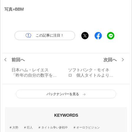
写真=BBM
この記事に注目！
前回へ
次回へ
日本ハム・レイエス
ソフトバンク・モイネ
「昨年の自分の数字を上
ロ 個人タイトルよりも
回りたい」 本塁打王も
連覇「(防御率の)数字とし
その先も見据えて／タイ
てはいいけど、チームが
トル争い参戦中
勝ってないので、それに
バックナンバーを見る
関してはあまり気にして
ない」／タイトル争い参
戦中
KEYWORDS
大勢
巨人
タイトル争い参戦中
オーロラビジョン