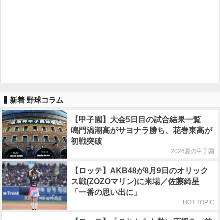
新着 野球コラム
【甲子園】大会5日目の試合結果一覧
鳴門渦潮高がサヨナラ勝ち、花巻東高が
初戦突破
2026夏の甲子園
【ロッテ】AKB48が8月9日のオリック
ス戦(ZOZOマリン)に来場／佐藤綺星
「一番の思い出に」
HOT TOPIC