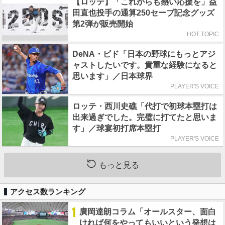
【ロッテ】「これからも熱い応援を」益
田直也投手の通算250セーブ記念グッズ
第2弾が販売開始
HOT TOPIC
DeNA・ビド「日本の野球にもっとアジ
ャストしたいです。貴重な経験になると
思います」／日本球界
PLAYER'S VOICE
ロッテ・西川史礁「代打で初球本塁打は
出来過ぎでした。完璧に打てたと思いま
す」／球宴初打席本塁打
PLAYER'S VOICE
もっと見る
アクセス数ランキング
1
廣岡達朗コラム「オールスター、面白
ければ何をやってもいいという発想は