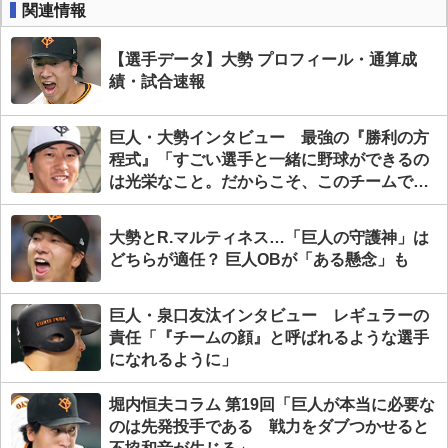
関連情報
【選手データ】大勢 プロフィール・通算成
績・試合速報
巨人・大勢インタビュー 最強の『勝利の方
程式』「すごい選手と一緒に野球ができるの
は光栄なこと。だからこそ、このチームで勝
ちたい──」
大勢とR.マルティネス…「巨人の守護神」は
どちらが適任？ 巨人OBが「ある懸念」も
巨人・泉口友汰インタビュー レギュラーの
責任「『チームの顔』と呼ばれるような選手
になれるように」
堀内恒夫コラム 第19回「巨人が本当に必要な
のは先発投手である 戦力をダブつかせると