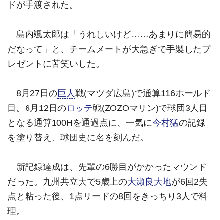
ドが手渡された。
島内颯太郎は「うれしいけど……あまりに簡易的
だなって」と、チームメートが大急ぎで手製したプ
レゼントに苦笑いした。
8月27日の
巨人
戦(マツダ広島)で通算116ホールド
目。6月12日の
ロッテ
戦(ZOZOマリン)で球団3人目
となる通算100Hを通過点に、一気に
今村猛
の記録
を塗り替え、球団史に名を刻んだ。
新記録達成は、先輩の6勝目がかかったマウンド
だった。九州共立大で5歳上の
大瀬良大地
が6回2失
点と粘った後、1点リードの8回をきっちり3人で料
理。