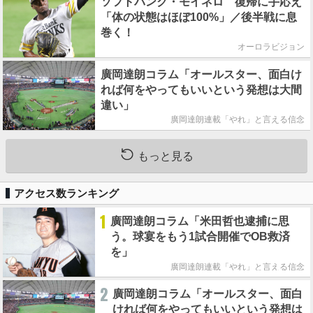
ソフトバンク・モイネロ 復帰に手応え
「体の状態はほぼ100%」／後半戦に息
巻く！
オーロラビジョン
廣岡達朗コラム「オールスター、面白け
れば何をやってもいいという発想は大間
違い」
廣岡達朗連載「やれ」と言える信念
もっと見る
アクセス数ランキング
1
廣岡達朗コラム「米田哲也逮捕に思
う。球宴をもう1試合開催でOB救済
を」
廣岡達朗連載「やれ」と言える信念
2
廣岡達朗コラム「オールスター、面白
ければ何をやってもいいという発想は