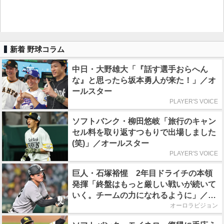
新着 野球コラム
中日・大野雄大「『話す選手おらへん
な』と思ったら坂本勇人が来た！」／オ
ールスター
PLAYER'S VOICE
ソフトバンク・柳田悠岐「旅行のキャン
セル料を取り返すつもりで出場しました
(笑)」／オールスター
PLAYER'S VOICE
巨人・石塚裕惺 2年目ドライチの本領
発揮「終盤はもっと厳しい戦いが続いて
いく。チームの力になれるように」／後
半戦に息巻く！
オーロラビジョン