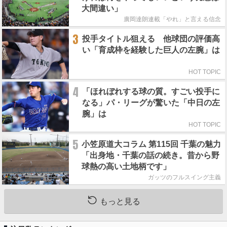
大間違い」
廣岡達朗連載「やれ」と言える信念
3
投手タイトル狙える 他球団の評価高
い「育成枠を経験した巨人の左腕」は
HOT TOPIC
4
「ほれぼれする球の質。すごい投手に
なる」パ・リーグが驚いた「中日の左
腕」は
HOT TOPIC
5
小笠原道大コラム 第115回 千葉の魅力
「出身地・千葉の話の続き。昔から野
球熱の高い土地柄です」
ガッツのフルスイング主義
もっと見る