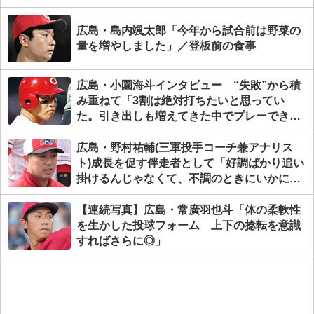
広島・島内颯太郎「今年から試合前は野菜の
量を増やしました」／登板前の食事
広島・小園海斗インタビュー “失敗”から積
み重ねて「3割は絶対打ちたいと思ってい
た。引き出しも増えてきた中でプレーでき
て、結果につながった」
広島・野村祐輔(三軍投手コーチ兼アナリス
ト)成長を促す伴走者として「好調ばかり追い
掛けるんじゃなくて、不調のときにいかに対
応するか。そこに自分が出る」
【連続写真】広島・常廣羽也斗「体の柔軟性
を生かした投球フォーム 上下の捻転を意識
すればさらに◎」