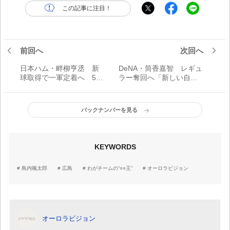
この記事に注目！
前回へ
次回へ
日本ハム・畔柳亨丞 新
DeNA・筒香嘉智 レギュ
球取得で一軍定着へ 5年
ラー奪回へ「新しい自分
目の飛躍のために／秋の
を作る」／わがチーム
収穫
の“○○王”
バックナンバーを見る
KEYWORDS
島内颯太郎
広島
わがチームの“○○王”
オーロラビジョン
オーロラビジョン