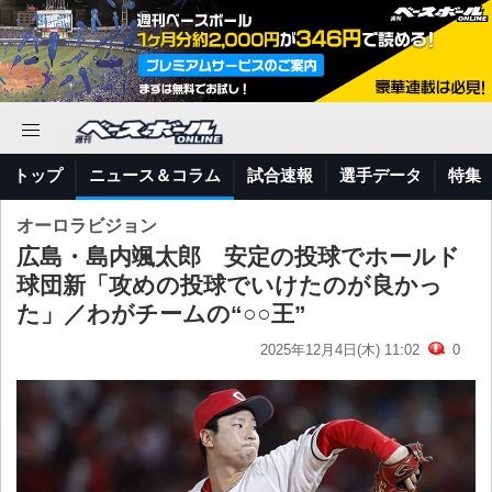
トップ
ニュース＆コラム
試合速報
選手データ
特集
オーロラビジョン
広島・島内颯太郎 安定の投球でホールド
球団新「攻めの投球でいけたのが良かっ
た」／わがチームの“○○王”
2025年12月4日(木) 11:02
0