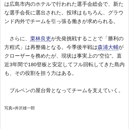
は広島市内のホテルで行われた選手会総会で、新た
な選手会長に選出された。投球はもちろん、グラウ
ンド内外でチームを引っ張る働きが求められる。
さらに、
栗林良吏
が先発挑戦することで「勝利の
方程式」は再整備となる。今季後半戦は
森浦大輔
が
クローザーを務めたが、現状は事実上の“空位”。直
近3年間で180登板と安定してフル回転してきた島内
も、その役割を担う力はある。
ブルペンの屋台骨となってチームを支えていく。
写真=井沢雄一郎