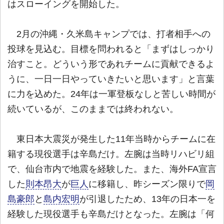
はスローイングを開始した。
2月の沖縄・久米島キャンプでは、打者相手への
投球を見込む。目標を問われると「まずはしっかり
治すこと。どういう形であれチームに貢献できるよ
うに、一日一日やっていきたいと思います」と言葉
に力を込めた。24年は一軍登板なしと苦しい時間が
続いているが、このままでは終われない。
東日本大震災が発生した11年当時からチームに在
籍する現役選手は辛島だけ。左腕は当時リハビリ組
で、仙台市内で地震を経験した。また、海外FA宣言
した
則本昂大
が
巨人
に移籍し、昨シーズン限りで
岡
島豪郎
と
島内宏明
が引退したため、13年の日本一を
経験した現役選手も辛島だけとなった。左腕は「何