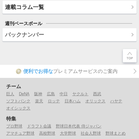
連載コラム一覧
週刊ベースボール
バックナンバー
便利でお得な
プレミアムサービスのご案内
P
チーム
巨人
DeNA
阪神
広島
中日
ヤクルト
西武
ソフトバンク
楽天
ロッテ
日本ハム
オリックス
ハヤテ
オイシックス
特集
プロ野球
ドラフト会議
野球日本代表 侍ジャパン
アマチュア野球
高校野球
大学野球
社会人野球
野球まとめ