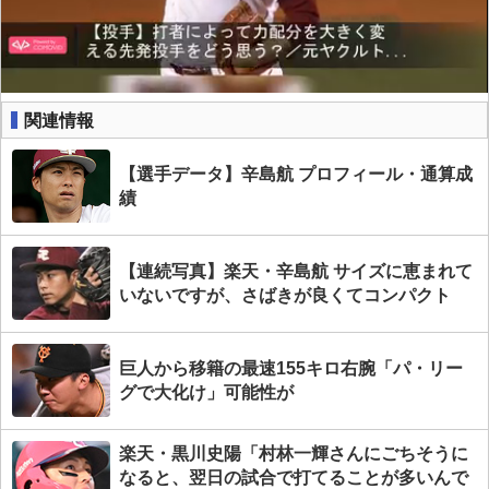
関連情報
【選手データ】辛島航 プロフィール・通算成
績
【連続写真】楽天・辛島航 サイズに恵まれて
いないですが、さばきが良くてコンパクト
巨人から移籍の最速155キロ右腕「パ・リー
グで大化け」可能性が
楽天・黒川史陽「村林一輝さんにごちそうに
なると、翌日の試合で打てることが多いんで