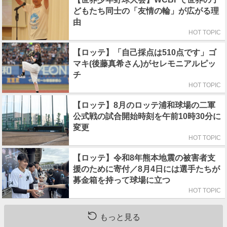
どもたち同士の「友情の輪」が広がる理
由
HOT TOPIC
【ロッテ】「自己採点は510点です」ゴ
マキ(後藤真希さん)がセレモニアルピッ
チ
HOT TOPIC
【ロッテ】8月のロッテ浦和球場の二軍
公式戦の試合開始時刻を午前10時30分に
変更
HOT TOPIC
【ロッテ】令和8年熊本地震の被害者支
援のために寄付／8月4日には選手たちが
募金箱を持って球場に立つ
HOT TOPIC
もっと見る