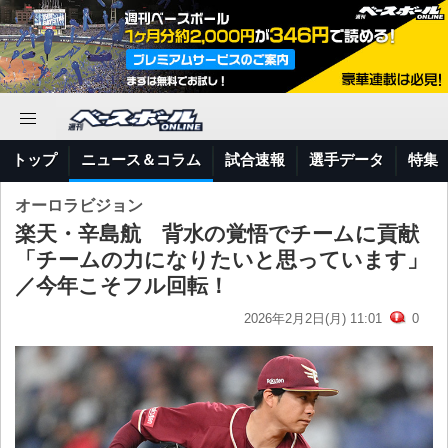
トップ
ニュース＆コラム
試合速報
選手データ
特集
オーロラビジョン
楽天・辛島航 背水の覚悟でチームに貢献
「チームの力になりたいと思っています」
／今年こそフル回転！
2026年2月2日(月) 11:01
0