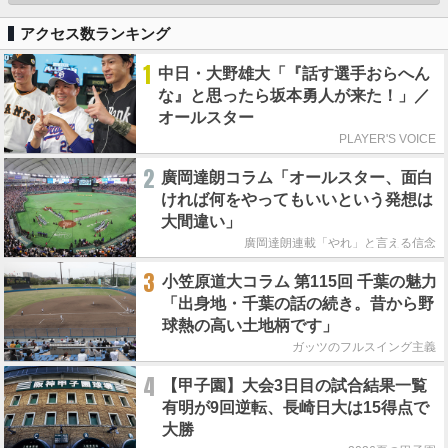
アクセス数ランキング
1
中日・大野雄大「『話す選手おらへん
な』と思ったら坂本勇人が来た！」／
オールスター
PLAYER'S VOICE
2
廣岡達朗コラム「オールスター、面白
ければ何をやってもいいという発想は
大間違い」
廣岡達朗連載「やれ」と言える信念
3
小笠原道大コラム 第115回 千葉の魅力
「出身地・千葉の話の続き。昔から野
球熱の高い土地柄です」
ガッツのフルスイング主義
4
【甲子園】大会3日目の試合結果一覧
有明が9回逆転、長崎日大は15得点で
大勝