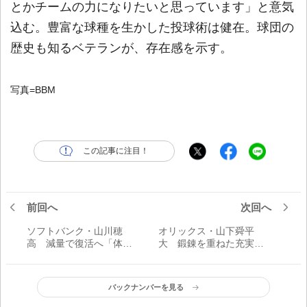
とかチームの力になりたいと思っています」と意気
込む。豊富な球種を生かした投球術は健在。球団の
歴史も知るベテランが、存在感を示す。
写真=BBM
この記事に注目！
前回へ
次回へ
ソフトバンク・山川穂
オリックス・山下舜平
高 減量で復活へ「体が
大 鍛錬を重ねた充実の
軽いのでしっかり走れ
オフを経て「ちゃんと1年
る。しっかり練習できる
間投げて結果を出した
ようになっている」／今
い」／今年こそフル回
バックナンバーを見る
年こそフル回転
転！