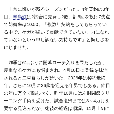
非常に悔いが残るシーズンだった。4年契約の3年
目。
辛島航
は2試合に先発し2敗。計6回を投げ7失点
で防御率は10.50。「複数年契約をしてもらってい
る中で、ケガが続いて貢献できていない、力になれ
ていないという申し訳ない気持ちです」と悔しさを
にじませた。
昨季は6年ぶりに開幕ローテ入りを果たしたが、
度重なるケガにも悩まされ、4月10日に登録を抹消
されると二軍暮らしが続いた。2026年は契約最終
年。さらに10月に36歳を迎える年男でもある。節目
の年に万全で臨むべく、昨年10月には左肘関節クリ
ーニング手術を受けた。試合復帰までは3～4カ月を
要する見込みだが、術後の経過は順調。11月上旬に