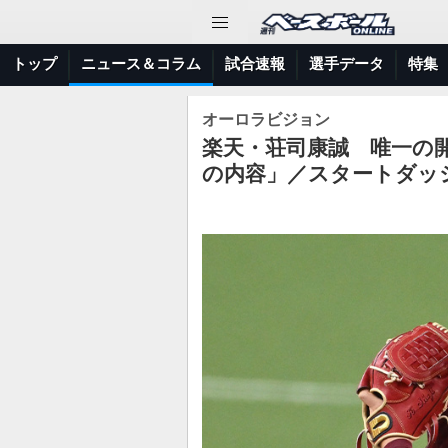
トップ
ニュース＆コラム
試合速報
選手データ
特集
オーロラビジョン
楽天・荘司康誠 唯一の
の内容」／スタートダッ