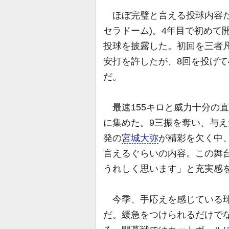
ほぼ完璧と言える投球内容だ
セラドーム)。4年目で初めて
投球を披露した。初回を三者凡
安打を許したが、8回を投げて
だ。
最速155キロと威力十分の
に集めた。9三振を奪い、与え
発の
宮城大弥
が精彩を欠く中
言えるぐらいの内容。この舞
うれしく思います」と充実感
今季、手応えを感じている球
だ。緩急をつけられるだけで