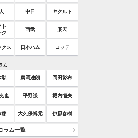
人
中日
ヤクルト
フト
西武
楽天
ンク
ックス
日本ハム
ロッテ
ラム
本勲
廣岡達朗
岡田彰布
克也
平野謙
堀内恒夫
恭彦
大久保博元
伊原春樹
コラム一覧