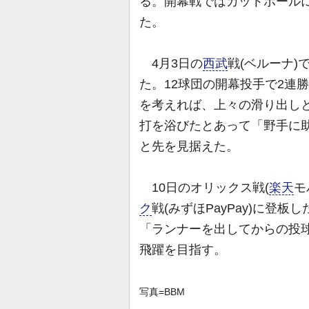
る。開幕戦ではカットボール
た。
4月3日の
西武
戦(ベルーナ)
た。12球団の開幕投手で2連
を考えれば、上々の滑り出し
打を浴びたとあって「野手に
と先を見据えた。
10日のオリックス戦(
楽天
モ
ク
戦(みずほPayPay)に登
「ランナーを出してからの投
飛躍を目指す。
写真=BBM