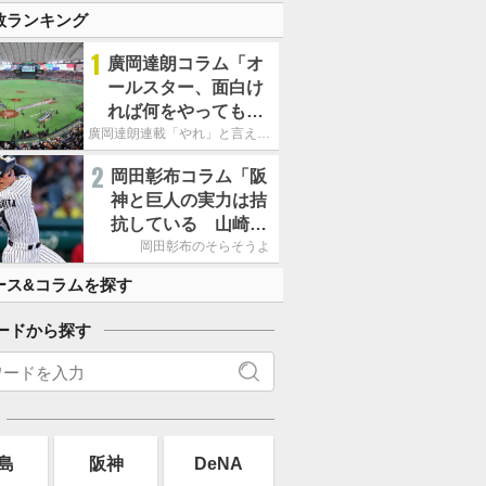
数ランキング
1
廣岡達朗コラム「オ
ールスター、面白け
れば何をやってもい
いという発想は大間
廣岡達朗連載「やれ」と言える信念
違い」
2
岡田彰布コラム「阪
神と巨人の実力は拮
抗している 山崎、
小笠原の存在は大き
岡田彰布のそらそうよ
い」
ース&コラムを探す
ードから探す
島
阪神
DeNA