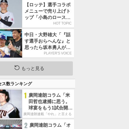
持って球場に立つ
【ロッテ】選手コラボ
メニューで売り上げト
ップ「小島のロースト
ビーフ丼」が4年連続
HOT TOPIC
で1万食を突破
中日・大野雄大「『話
す選手おらへんな』と
思ったら坂本勇人が来
た！」／オールスター
PLAYER'S VOICE
もっと見る
セス数ランキング
1
廣岡達朗コラム「米
田哲也逮捕に思う。
球宴をもう1試合開催
でOB救済を」
廣岡達朗連載「やれ」と言える信念
2
廣岡達朗コラム「オ