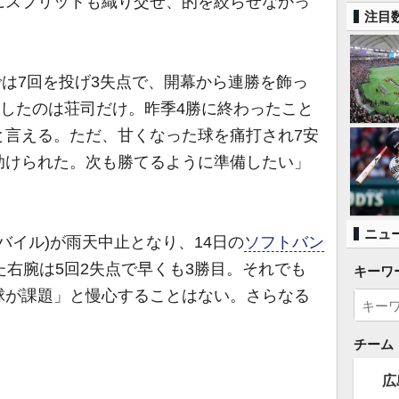
にスプリットも織り交ぜ、的を絞らせなかっ
注目
では7回を投げ3失点で、開幕から連勝を飾っ
勝したのは荘司だけ。昨季4勝に終わったこと
と言える。ただ、甘くなった球を痛打され7安
助けられた。次も勝てるように準備したい」
ニュ
バイル)が雨天中止となり、14日の
ソフトバン
板した右腕は5回2失点で早くも3勝目。それでも
キーワ
球が課題」と慢心することはない。さらなる
チーム
広