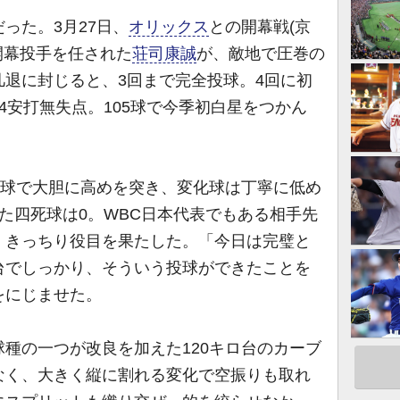
った。3月27日、
オリックス
との開幕戦(京
開幕投手を任された
荘司康誠
が、敵地で圧巻の
退に封じると、3回まで完全投球。4回に初
4安打無失点。105球で今季初白星をつかん
直球で大胆に高めを突き、変化球は丁寧に低め
た四死球は0。WBC日本代表でもある相手先
、きっちり役目を果たした。「今日は完璧と
台でしっかり、そういう投球ができたことを
をにじませた。
種の一つが改良を加えた120キロ台のカーブ
なく、大きく縦に割れる変化で空振りも取れ