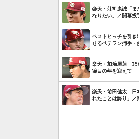
楽天・荘司康誠「ま
なりたい」／開幕投
ベストピッチを引き
せるベテラン捕手・
楽天・加治屋蓮 35
節目の年を迎えて
楽天・前田健太 日
れたことは誇り」／