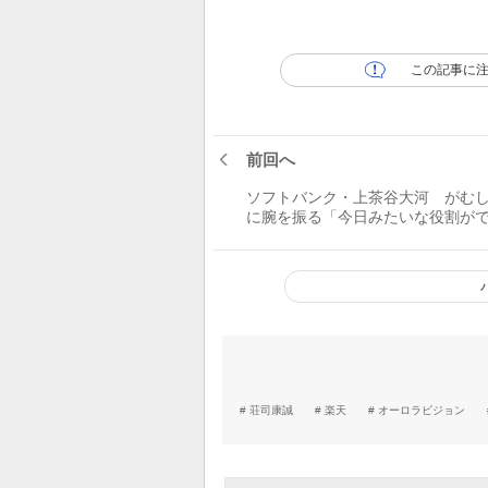
この記事に
前回へ
ソフトバンク・上茶谷大河 がむ
に腕を振る「今日みたいな役割が
ら一番いい」／スタートダッシュ
荘司康誠
楽天
オーロラビジョン