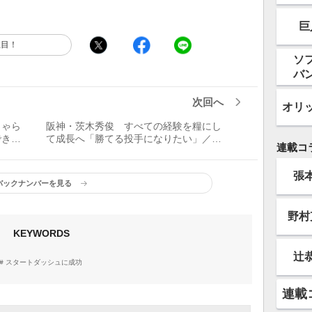
巨
注目！
ソ
バ
次回へ
オリ
しゃら
阪神・茨木秀俊 すべての経験を糧にし
できた
て成長へ「勝てる投手になりたい」／第
連載コ
に成功
一歩を踏み出した
張
バックナンバーを見る
野村
KEYWORDS
辻
スタートダッシュに成功
連載