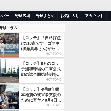
ンバー
野球広場
野球まとめ
お気に入り
アカウント
 野球コラム
【ロッテ】「自己採点
は510点です」ゴマキ
(後藤真希さん)がセレ
モニアルピッチ
HOT TOPIC
【ロッテ】8月のロッ
テ浦和球場の二軍公式
戦の試合開始時刻を午
前10時30分に変更
HOT TOPIC
【ロッテ】令和8年熊
本地震の被害者支援の
ために寄付／8月4日に
は選手たちが募金箱を
HOT TOPIC