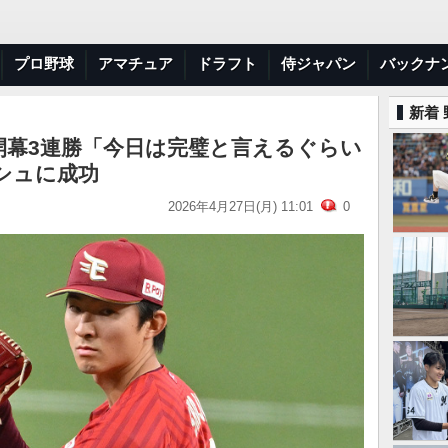
プロ野球
アマチュア
ドラフト
侍ジャパン
バックナ
新着
開幕3連勝「今日は完璧と言えるぐらい
シュに成功
2026年4月27日(月) 11:01
0