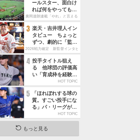
ールスター、面白け
れば何をやってもい
いという発想は大間
廣岡達朗連載「やれ」と言える信念
違い」
3
楽天・吉井理人イン
タビュー ちょっと
ずつ、劇的に「監督
が代わると何もかも
2026戦力確定 新監督インタビュー
が変わるというの
4
投手タイトル狙え
は、チームにとって
る 他球団の評価高
良くないことなんで
い「育成枠を経験し
す」
た巨人の左腕」は
HOT TOPIC
5
「ほれぼれする球の
質。すごい投手にな
る」パ・リーグが驚
いた「中日の左腕」
HOT TOPIC
は
もっと見る