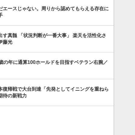
だエースじゃない。周りから認めてもらえる存在に
手
出す真髄 「状況判断が一番大事」 楽天を活性化さ
伊藤光
歳の年に通算100ホールドを目指すベテラン右腕／
本復帰戦で大台到達「先発としてイニングを重ねら
期待の新戦力