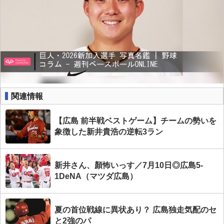
関連情報
【広島 前半戦ベストゲーム】チームの勢いを
象徴した新井貴浩の逆転3ラン
新井さん、顏怖いっす／7月10日◎広島5-
1DeNA（マツダ広島）
夏の首位戦線に異状あり？ 広島独走気配のセ
と2強のパ