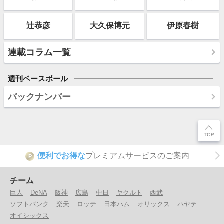
辻恭彦
大久保博元
伊原春樹
連載コラム一覧
週刊ベースボール
バックナンバー
便利でお得な
プレミアムサービスのご案内
P
チーム
巨人
DeNA
阪神
広島
中日
ヤクルト
西武
ソフトバンク
楽天
ロッテ
日本ハム
オリックス
ハヤテ
オイシックス