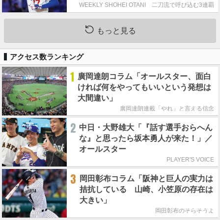
WEEKLY SHOHEI OTANI 二刀流で呼び込む3連覇
もっと見る
アクセス数ランキング
1
廣岡達朗コラム「オールスター、面白
ければ何をやってもいいという発想は
大間違い」
廣岡達朗連載「やれ」と言える信念
2
中日・大野雄大「『話す選手おらへん
な』と思ったら坂本勇人が来た！」／
オールスター
PLAYER'S VOICE
3
岡田彰布コラム「阪神と巨人の実力は
拮抗している 山崎、小笠原の存在は
大きい」
岡田彰布のそらそうよ