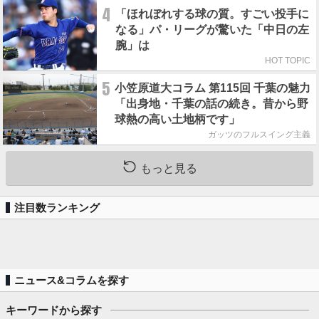
4
「ほれぼれする球の質。すごい投手に
なる」パ・リーグが驚いた「中日の左
腕」は
HOT TOPIC
5
小笠原道大コラム 第115回 千葉の魅力
「出身地・千葉の話の続き。昔から野
球熱の高い土地柄です」
ガッツのフルスイング主義
もっと見る
注目数ランキング
ニュース&コラムを探す
キーワードから探す