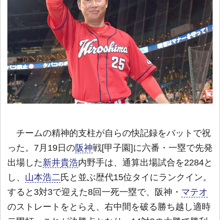
チームの精神的支柱が自らの快記録をバットで祝
った。7月19日の
阪神
戦[甲子園]に六番・一塁で先発
出場した
新井貴浩
内野手は、通算出場試合を2284と
し、
山本浩二
氏と並ぶ歴代15位タイにランクイン。
すると3対3で迎えた8回一死一塁で、阪神・
マテオ
のストレートをとらえ、右中間を破る勝ち越し適時