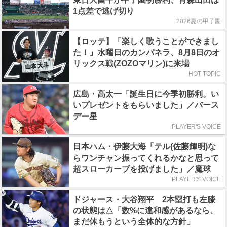
1点差で逃げ切り
2026夏の甲子園
【ロッテ】「楽しく歌うことができまし
た！」水曜日のカンパネラ、8月8日のオ
リックス戦(ZOZOマリン)に来場
HOT TOPIC
広島・高太一「誕生日に今季初勝利。い
いプレゼントをもらいました」／バース
デー星
PLAYER'S VOICE
日本ハム・伊藤大海「テル(佐藤輝明)な
らワンチャン振ってくれるかなと思って
超スローカーブを投げました」／魔球
PLAYER'S VOICE
ドジャース・大谷翔平 2本塁打も左膝
の状態は△「数%に違和感があるなら、
まだ休もうという全体的な方針」