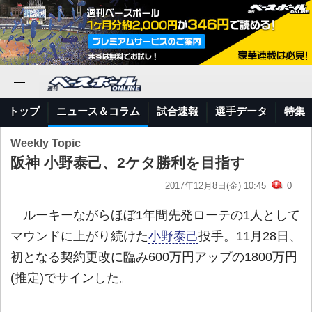
トップ
ニュース＆コラム
試合速報
選手データ
特集
Weekly Topic
阪神 小野泰己、2ケタ勝利を目指す
2017年12月8日(金) 10:45
0
ルーキーながらほぼ1年間先発ローテの1人として
マウンドに上がり続けた
小野泰己
投手。11月28日、
初となる契約更改に臨み600万円アップの1800万円
(推定)でサインした。