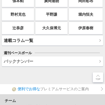
張本勲
廣岡達朗
岡田彰布
野村克也
平野謙
堀内恒夫
辻恭彦
大久保博元
伊原春樹
連載コラム一覧
週刊ベースボール
バックナンバー
便利でお得な
プレミアムサービスのご案内
P
チーム