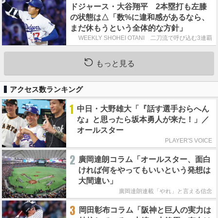
ドジャース・大谷翔平 2本塁打も左膝
の状態は△「数%に違和感があるなら、
まだ休もうという全体的な方針」
WEEKLY SHOHEI OTANI 二刀流で呼び込む3連覇
もっと見る
アクセス数ランキング
1
中日・大野雄大「『話す選手おらへん
な』と思ったら坂本勇人が来た！」／
オールスター
PLAYER'S VOICE
2
廣岡達朗コラム「オールスター、面白
ければ何をやってもいいという発想は
大間違い」
廣岡達朗連載「やれ」と言える信念
3
岡田彰布コラム「阪神と巨人の実力は