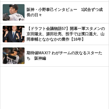
阪神・小野泰己インタビュー 1試合ずつ成
長の日々
【ドラフト会議物語57】開幕一軍スタメンの
京田陽太、源田壮亮、投手では濱口遥大、山
岡泰輔となかなかの豊作【16年】
期待値MAX!? わがチームの次なるスターた
ち 阪神編