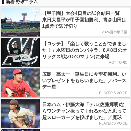
新着 野球コラム
【甲子園】大会4日目の試合結果一覧
東日大昌平が甲子園初勝利、青森山田は
1点差で逃げ切り
2026夏の甲子園
【ロッテ】「楽しく歌うことができまし
た！」水曜日のカンパネラ、8月8日のオ
リックス戦(ZOZOマリン)に来場
HOT TOPIC
広島・高太一「誕生日に今季初勝利。い
いプレゼントをもらいました」／バース
デー星
PLAYER'S VOICE
日本ハム・伊藤大海「テル(佐藤輝明)な
らワンチャン振ってくれるかなと思って
超スローカーブを投げました」／魔球
PLAYER'S VOICE