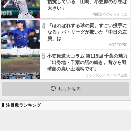
拮抗している 山崎、小笠原の存在は
大きい」
岡田彰布のそらそうよ
4
「ほれぼれする球の質。すごい投手に
なる」パ・リーグが驚いた「中日の左
腕」は
HOT TOPIC
5
小笠原道大コラム 第115回 千葉の魅力
「出身地・千葉の話の続き。昔から野
球熱の高い土地柄です」
ガッツのフルスイング主義
もっと見る
注目数ランキング