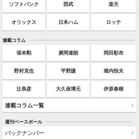
ソフト
バンク
西武
楽天
オリックス
日本ハム
ロッテ
連載コラム
張本勲
廣岡達朗
岡田彰布
野村克也
平野謙
堀内恒夫
辻恭彦
大久保博元
伊原春樹
連載コラム一覧
週刊ベースボール
バックナンバー