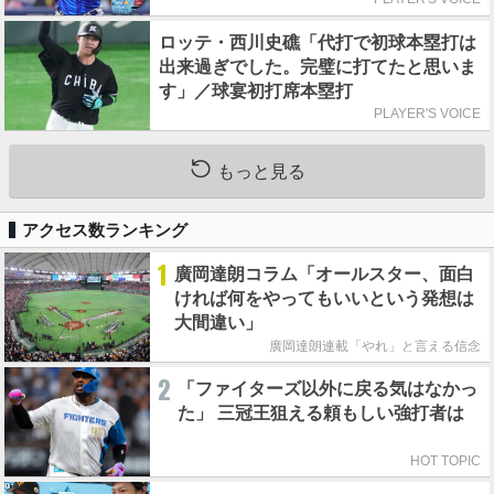
ロッテ・西川史礁「代打で初球本塁打は
出来過ぎでした。完璧に打てたと思いま
す」／球宴初打席本塁打
PLAYER'S VOICE
もっと見る
アクセス数ランキング
1
廣岡達朗コラム「オールスター、面白
ければ何をやってもいいという発想は
大間違い」
廣岡達朗連載「やれ」と言える信念
2
「ファイターズ以外に戻る気はなかっ
た」 三冠王狙える頼もしい強打者は
HOT TOPIC