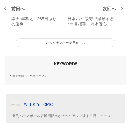
前回へ
次回へ
楽天 岸孝之、265日ぶり
日本ハム 攻守で躍動する
の勝利
4年目捕手、清水優心
バックナンバーを見る
KEYWORDS
金子千尋
オリックス
WEEKLY TOPIC
週刊ベースボール各球団担当がピックアップする注目ニュース。