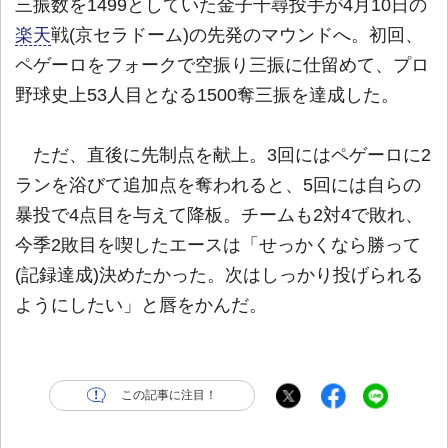
三振数を1499としていた金子千尋投手が4月10日の
楽天
戦(京セラドーム)の先発のマウンドへ。初回、
ペゲーロをフォークで空振り三振に仕留めて、プロ
野球史上53人目となる1500奪三振を達成した。
ただ、直後に先制点を献上。3回にはペゲーロに2
ランを浴びて追加点を奪われると、5回には自らの
暴投で4点目を与えて降板。チームも2対4で敗れ、
今季2敗目を喫したエースは「せっかくなら勝って
(記録達成)決めたかった。次はしっかり投げられる
ようにしたい」と唇をかんだ。
この記事に注目！