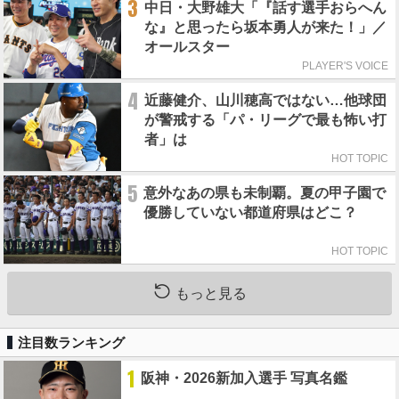
3
中日・大野雄大「『話す選手おらへん
な』と思ったら坂本勇人が来た！」／
オールスター
PLAYER'S VOICE
4
近藤健介、山川穂高ではない…他球団
が警戒する「パ・リーグで最も怖い打
者」は
HOT TOPIC
5
意外なあの県も未制覇。夏の甲子園で
優勝していない都道府県はどこ？
HOT TOPIC
もっと見る
注目数ランキング
1
阪神・2026新加入選手 写真名鑑