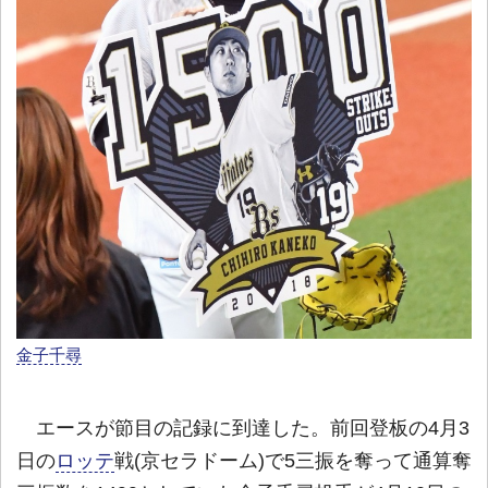
金子千尋
エースが節目の記録に到達した。前回登板の4月3
日の
ロッテ
戦(京セラドーム)で5三振を奪って通算奪