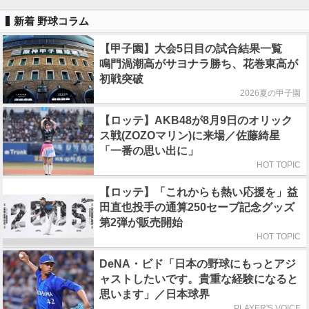
新着 野球コラム
【甲子園】大会5日目の試合結果一覧
鳴門渦潮高がサヨナラ勝ち、花巻東高が
初戦突破
2026夏の甲子園
【ロッテ】AKB48が8月9日のオリック
ス戦(ZOZOマリン)に来場／佐藤綺星
「一番の思い出に」
HOT TOPIC
【ロッテ】「これからも熱い応援を」益
田直也投手の通算250セーブ記念グッズ
第2弾が販売開始
HOT TOPIC
DeNA・ビド「日本の野球にもっとアジ
ャストしたいです。貴重な経験になると
思います」／日本球界
PLAYER'S VOICE