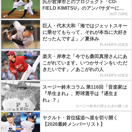
氏が君津市とのプロジェクト「CO-
FIELD KIMITSU」のアンバサダーに就
任
HOT TOPIC
巨人・代木大和「海ではジェットスキー
に乗せてもらって、それが本当に大好き
だったんですよ」／夏休み
PLAYER'S VOICE
楽天・岸孝之「今でも桑田真澄さんにあ
こがれています。いつかサインをいただ
きたいです」／あこがれの人
PLAYER'S VOICE
スージー鈴木コラム 第116回「音楽家は
『早生まれ』、野球選手は『遅生ま
れ』？」
スージー鈴木の球さわぎの腰つき
ヤクルト・首位猛追へ道を切り開く
【2026最終メンバーリスト】