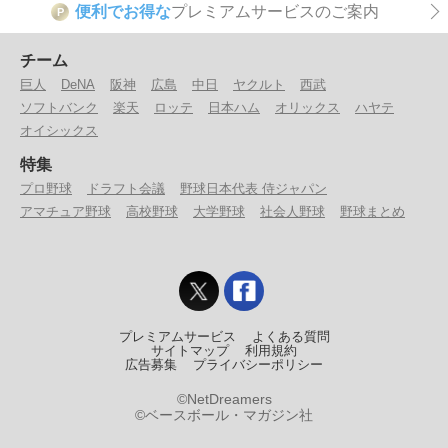
便利でお得な
プレミアムサービスのご案内
P
チーム
巨人
DeNA
阪神
広島
中日
ヤクルト
西武
ソフトバンク
楽天
ロッテ
日本ハム
オリックス
ハヤテ
オイシックス
特集
プロ野球
ドラフト会議
野球日本代表 侍ジャパン
アマチュア野球
高校野球
大学野球
社会人野球
野球まとめ
プレミアムサービス
よくある質問
サイトマップ
利用規約
広告募集
プライバシーポリシー
©NetDreamers
©ベースボール・マガジン社