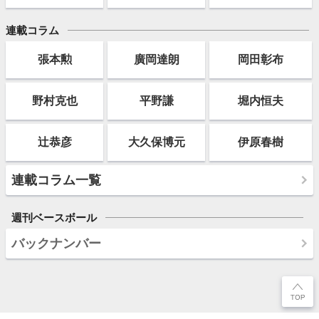
連載コラム
張本勲
廣岡達朗
岡田彰布
野村克也
平野謙
堀内恒夫
辻恭彦
大久保博元
伊原春樹
連載コラム一覧
週刊ベースボール
バックナンバー