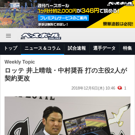
トップ
ニュース＆コラム
試合速報
選手データ
特集
Weekly Topic
ロッテ 井上晴哉・中村奨吾 打の主役2人が
契約更改
2018年12月6日(木) 10:46
1