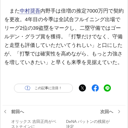
また
中村奨吾
内野手は倍増の推定7000万円で契約
を更改。4年目の今季は全試合フルイニング出場で
リーグ2位の39盗塁をマークし、二塁守備ではゴー
ルデン・グラブ賞を獲得。「打撃だけでなく、守備
と走塁も評価していただいてうれしい」と口にした
が、「打撃では確実性を高めながら、もっと力強さ
を増していきたい」と早くも来季を見据えていた。
この記事に注目！
前回へ
次回へ
オリックス 吉田正尚がベ
DeNA パットンの残留が
ストナインに
決定