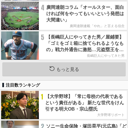
4
廣岡達朗コラム「オールスター、面白
ければ何をやってもいいという発想は
大間違い」
廣岡達朗連載「やれ」と言える信念
5
【長嶋巨人にやってきた男／屋鋪要】
「ゴミをゴミ箱に捨てられるようなも
の」戦力外通告に激怒…元盗塁王を救
った長嶋茂雄の一本の電話
長嶋巨人にやってきた男
もっと見る
注目数ランキング
1
【大学野球】「常に母校の代表である
という責任がある」 新たな世代をけん
引する明大OB・宗山塁氏
大学野球リポート
2
ソニー生命保険・塚田晃平(元広島)「ど