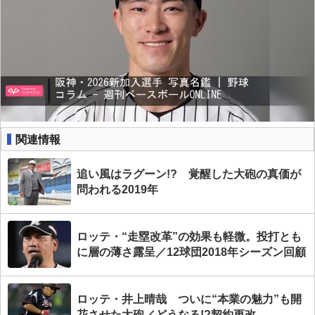
関連情報
追い風はラグーン!? 覚醒した大砲の真価が
問われる2019年
ロッテ・“走塁改革”の効果も軽微。投打とも
に層の薄さ露呈／12球団2018年シーズン回顧
ロッテ・井上晴哉 ついに“本業の魅力”も開
花させた大砲／どうなる!?契約更改