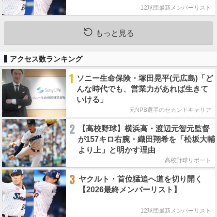
12球団最新メンバーリスト
もっと見る
アクセス数ランキング
1
ソニー生命保険・塚田晃平(元広島)「ど
んな時代でも、営業力があれば生きて
いける」
元NPB選手のセカンドキャリア
2
【高校野球】横浜高・渡辺元智元監督
が157キロ右腕・織田翔希を「松坂大輔
より上」と明かす理由
高校野球リポート
3
ヤクルト・首位猛追へ道を切り開く
【2026最終メンバーリスト】
12球団最新メンバーリスト