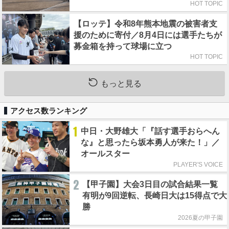
HOT TOPIC
【ロッテ】令和8年熊本地震の被害者支
援のために寄付／8月4日には選手たちが
募金箱を持って球場に立つ
HOT TOPIC
もっと見る
アクセス数ランキング
1
中日・大野雄大「『話す選手おらへん
な』と思ったら坂本勇人が来た！」／
オールスター
PLAYER'S VOICE
2
【甲子園】大会3日目の試合結果一覧
有明が9回逆転、長崎日大は15得点で大
勝
2026夏の甲子園