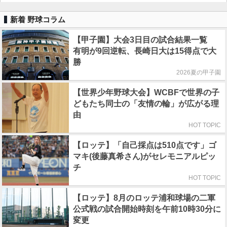
新着 野球コラム
【甲子園】大会3日目の試合結果一覧
有明が9回逆転、長崎日大は15得点で大
勝
2026夏の甲子園
【世界少年野球大会】WCBFで世界の子
どもたち同士の「友情の輪」が広がる理
由
HOT TOPIC
【ロッテ】「自己採点は510点です」ゴ
マキ(後藤真希さん)がセレモニアルピッ
チ
HOT TOPIC
【ロッテ】8月のロッテ浦和球場の二軍
公式戦の試合開始時刻を午前10時30分に
変更