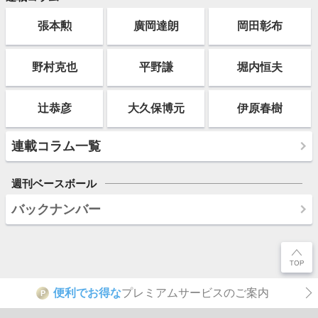
張本勲
廣岡達朗
岡田彰布
野村克也
平野謙
堀内恒夫
辻恭彦
大久保博元
伊原春樹
連載コラム一覧
週刊ベースボール
バックナンバー
便利でお得な
プレミアムサービスのご案内
P