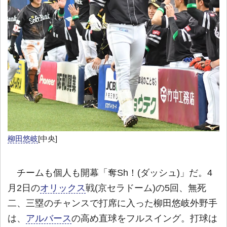
柳田悠岐
[中央]
チームも個人も開幕「奪Sh！(ダッシュ)」だ。4
月2日の
オリックス
戦(京セラドーム)の5回、無死
二、三塁のチャンスで打席に入った柳田悠岐外野手
は、
アルバース
の高め直球をフルスイング。打球は