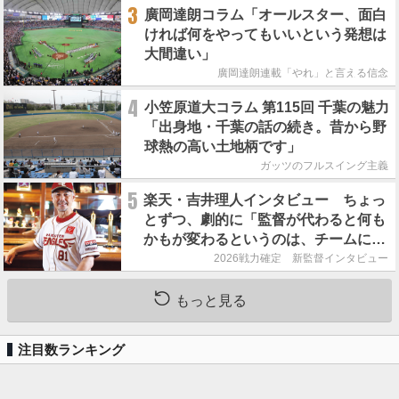
3
廣岡達朗コラム「オールスター、面白
ければ何をやってもいいという発想は
大間違い」
廣岡達朗連載「やれ」と言える信念
4
小笠原道大コラム 第115回 千葉の魅力
「出身地・千葉の話の続き。昔から野
球熱の高い土地柄です」
ガッツのフルスイング主義
5
楽天・吉井理人インタビュー ちょっ
とずつ、劇的に「監督が代わると何も
かもが変わるというのは、チームにと
って良くないことなんです」
2026戦力確定 新監督インタビュー
もっと見る
注目数ランキング