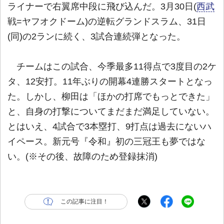
ライナーで右翼席中段に飛び込んだ。3月30日(
西武
戦=ヤフオクドーム)の逆転グランドスラム、31日
(同)の2ランに続く、3試合連続弾となった。
チームはこの試合、今季最多11得点で3度目の2ケ
タ、12安打。11年ぶりの開幕4連勝スタートとなっ
た。しかし、柳田は「ほかの打席でもっとできた」
と、自身の打撃についてまだまだ満足していない。
とはいえ、4試合で3本塁打、9打点は過去にないハ
イペース。新元号『令和』初の三冠王も夢ではな
い。(※その後、故障のため登録抹消)
この記事に注目！