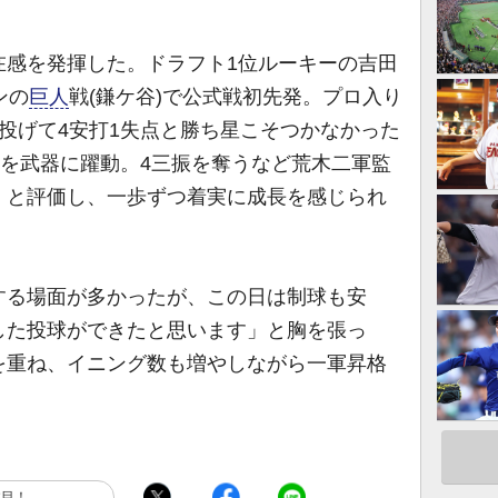
感を発揮した。ドラフト1位ルーキーの吉田
ンの
巨人
戦(鎌ケ谷)で公式戦初先発。プロ入り
投げて4安打1失点と勝ち星こそつかなかった
トを武器に躍動。4三振を奪うなど荒木二軍監
」と評価し、一歩ずつ着実に成長を感じられ
る場面が多かったが、この日は制球も安
した投球ができたと思います」と胸を張っ
を重ね、イニング数も増やしながら一軍昇格
注目！