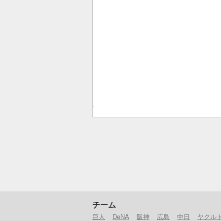
チーム
巨人
DeNA
阪神
広島
中日
ヤクル