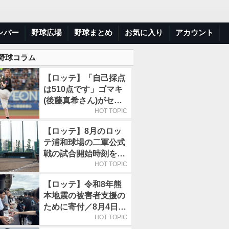
ンバー
野球広場
野球まとめ
お気に入り
アカウント
 野球コラム
【ロッテ】「自己採点
は510点です」ゴマキ
(後藤真希さん)がセレ
モニアルピッチ
HOT TOPIC
【ロッテ】8月のロッ
テ浦和球場の二軍公式
戦の試合開始時刻を午
前10時30分に変更
HOT TOPIC
【ロッテ】令和8年熊
本地震の被害者支援の
ために寄付／8月4日に
は選手たちが募金箱を
HOT TOPIC