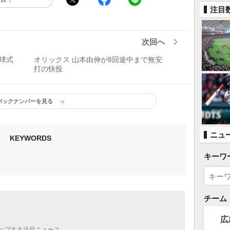
注目
次回へ
球式
オリックス 山本由伸が8回途中まで無安
打の快投
バックナンバーを見る
ニュ
KEYWORDS
キーワ
チーム
広
ップする注目ニュース。