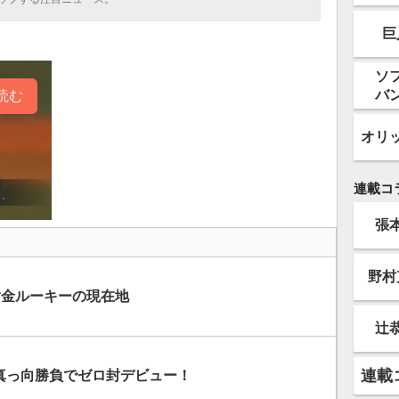
巨
ソ
バ
読む
オリ
連載コ
張
野村
黄金ルーキーの現在地
辻
連載
 真っ向勝負でゼロ封デビュー！