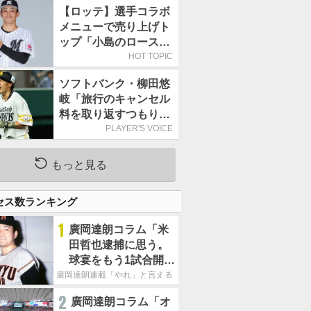
持って球場に立つ
【ロッテ】選手コラボ
メニューで売り上げト
ップ「小島のロースト
ビーフ丼」が4年連続
HOT TOPIC
で1万食を突破
ソフトバンク・柳田悠
岐「旅行のキャンセル
料を取り返すつもりで
出場しました(笑)」／
PLAYER'S VOICE
オールスター
もっと見る
セス数ランキング
1
廣岡達朗コラム「米
田哲也逮捕に思う。
球宴をもう1試合開催
でOB救済を」
廣岡達朗連載「やれ」と言える信念
2
廣岡達朗コラム「オ