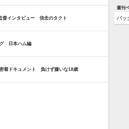
週刊
バッ
監督インタビュー 信念のタクト
ログ 日本ハム編
密着ドキュメント 負けず嫌いな18歳