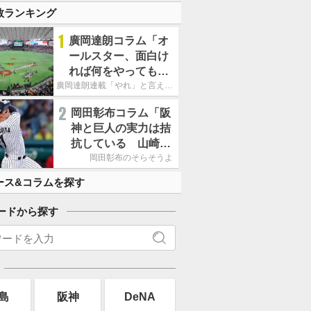
数ランキング
1
廣岡達朗コラム「オ
ールスター、面白け
れば何をやってもい
いという発想は大間
廣岡達朗連載「やれ」と言える信念
違い」
2
岡田彰布コラム「阪
神と巨人の実力は拮
抗している 山崎、
小笠原の存在は大き
岡田彰布のそらそうよ
い」
ース&コラムを探す
ードから探す
島
阪神
DeNA