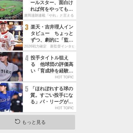
ールスター、面白け
れば何をやってもい
いという発想は大間
廣岡達朗連載「やれ」と言える信念
違い」
3
楽天・吉井理人イン
タビュー ちょっと
ずつ、劇的に「監督
が代わると何もかも
2026戦力確定 新監督インタビュー
が変わるというの
4
投手タイトル狙え
は、チームにとって
る 他球団の評価高
良くないことなんで
い「育成枠を経験し
す」
た巨人の左腕」は
HOT TOPIC
5
「ほれぼれする球の
質。すごい投手にな
る」パ・リーグが驚
いた「中日の左腕」
HOT TOPIC
は
もっと見る