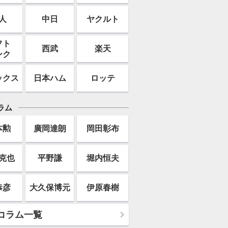
人
中日
ヤクルト
フト
西武
楽天
ンク
ックス
日本ハム
ロッテ
ラム
本勲
廣岡達朗
岡田彰布
克也
平野謙
堀内恒夫
恭彦
大久保博元
伊原春樹
コラム一覧