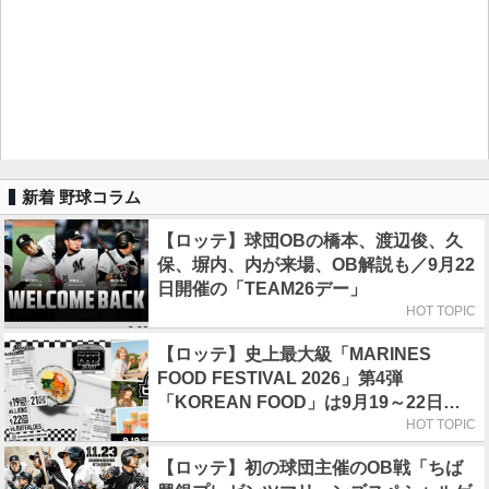
新着 野球コラム
【ロッテ】球団OBの橋本、渡辺俊、久
保、塀内、内が来場、OB解説も／9月22
日開催の「TEAM26デー」
HOT TOPIC
【ロッテ】史上最大級「MARINES
FOOD FESTIVAL 2026」第4弾
「KOREAN FOOD」は9月19～22日／
初日はビール半額デー
HOT TOPIC
【ロッテ】初の球団主催のOB戦「ちば