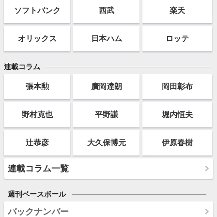
ソフト
バンク
西武
楽天
オリックス
日本ハム
ロッテ
連載コラム
張本勲
廣岡達朗
岡田彰布
野村克也
平野謙
堀内恒夫
辻恭彦
大久保博元
伊原春樹
連載コラム一覧
週刊ベースボール
バックナンバー