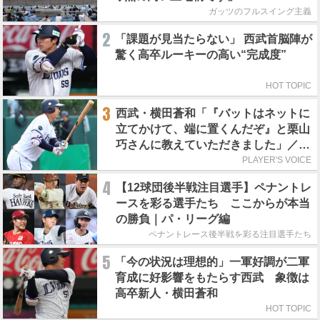
ガッツのフルスイング主義
2
「課題が見当たらない」 西武首脳陣が
驚く高卒ルーキーの高い“完成度”
HOT TOPIC
3
西武・横田蒼和「『バットはネットに
立てかけて、端に置くんだぞ』と栗山
巧さんに教えていただきました」／憧
れの人からの金言
PLAYER'S VOICE
4
【12球団後半戦注目選手】ペナントレ
ースを彩る選手たち ここからが本当
の勝負｜パ・リーグ編
ペナントレース後半戦を彩る注目選手たち
5
「今の状況は理想的」一軍好調が二軍
育成に好影響をもたらす西武 象徴は
高卒新人・横田蒼和
HOT TOPIC