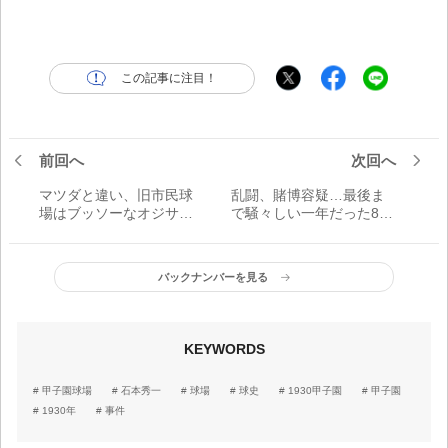
この記事に注目！
前回へ
次回へ
マツダと違い、旧市民球
乱闘、賭博容疑…最後ま
場はブッソーなオジサン
で騒々しい一年だった87
の世界
年
バックナンバーを見る
KEYWORDS
甲子園球場
石本秀一
球場
球史
1930甲子園
甲子園
1930年
事件