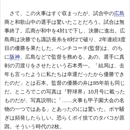
さて、この火事はすぐ収まったが、試合中の
広島
商と和歌山中の選手は驚いたことだろう。試合は無
事終了。広商が和中を4対1で下し、決勝に進出。広
島商は決勝でも諏訪蚕糸を8対2で破り、2年連続3度
目の優勝を果たした。ベンチコーチ(監督)は、のち
に
阪神
、広島などで監督を務める、あの、選手に真
剣の刃渡りをさせたという石本秀一。「結局は、去
年も言ったように私たちは幸運だったから優勝でき
たのだ」とは石本。監督の優勝の弁は85年前も同じ
だ。ところでこの写真は『野球界』10月号に載った
ものだが、写真説明に「……火事も甲子園大会の名
物の一つではある」とあったのには驚いた。ボヤ騒
ぎは頻発したらしい。恐らくポイ捨てのタバコが原
因。そういう時代の2枚。