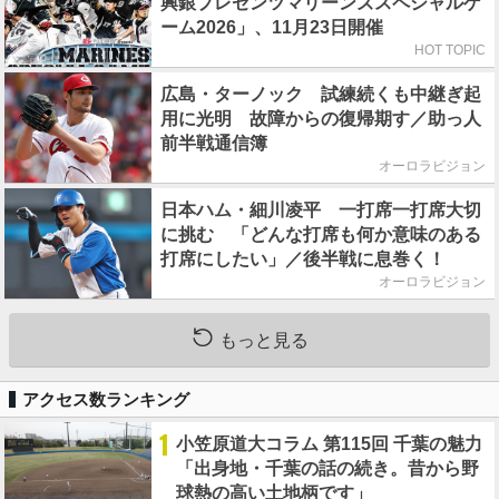
興銀プレゼンツマリーンズスペシャルゲ
ーム2026」、11月23日開催
HOT TOPIC
広島・ターノック 試練続くも中継ぎ起
用に光明 故障からの復帰期す／助っ人
前半戦通信簿
オーロラビジョン
日本ハム・細川凌平 一打席一打席大切
に挑む 「どんな打席も何か意味のある
打席にしたい」／後半戦に息巻く！
オーロラビジョン
もっと見る
アクセス数ランキング
1
小笠原道大コラム 第115回 千葉の魅力
「出身地・千葉の話の続き。昔から野
球熱の高い土地柄です」