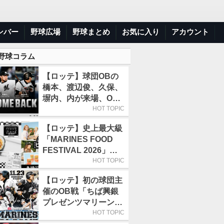
ンバー
野球広場
野球まとめ
お気に入り
アカウント
 野球コラム
【ロッテ】球団OBの
橋本、渡辺俊、久保、
塀内、内が来場、OB
解説も／9月22日開催
HOT TOPIC
の「TEAM26デー」
【ロッテ】史上最大級
「MARINES FOOD
FESTIVAL 2026」第4
弾「KOREAN
HOT TOPIC
FOOD」は9月19～22
【ロッテ】初の球団主
日／初日はビール半額
催のOB戦「ちば興銀
デー
プレゼンツマリーンズ
スペシャルゲーム
HOT TOPIC