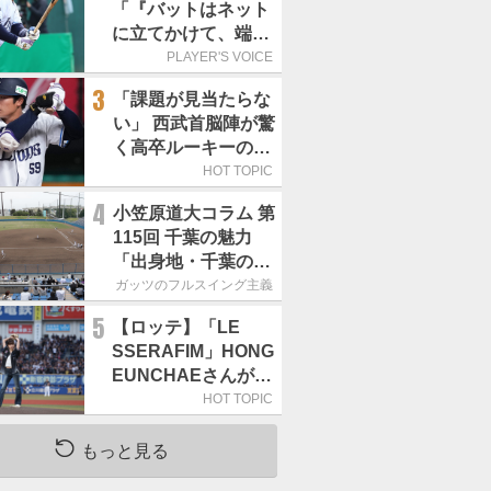
「『バットはネット
に立てかけて、端に
置くんだぞ』と栗山
PLAYER'S VOICE
巧さんに教えていた
3
「課題が見当たらな
だきました」／憧れ
い」 西武首脳陣が驚
の人からの金言
く高卒ルーキーの高
い“完成度”
HOT TOPIC
4
小笠原道大コラム 第
115回 千葉の魅力
「出身地・千葉の話
の続き。昔から野球
ガッツのフルスイング主義
熱の高い土地柄で
5
【ロッテ】「LE
す」
SSERAFIM」HONG
EUNCHAEさんが始
球式「この場に立て
HOT TOPIC
て本当にうれしい」
／8月5日の西武戦
もっと見る
（ZOZOマリン）