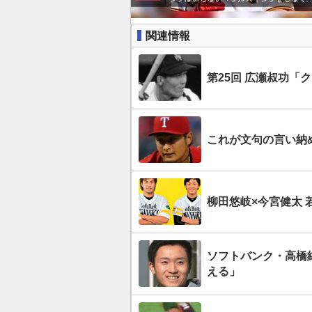
関連情報
第25回 広瀬叔功「
これが文句の言い納
柳田悠岐×今宮健太 
ソフトバンク・高橋
える」