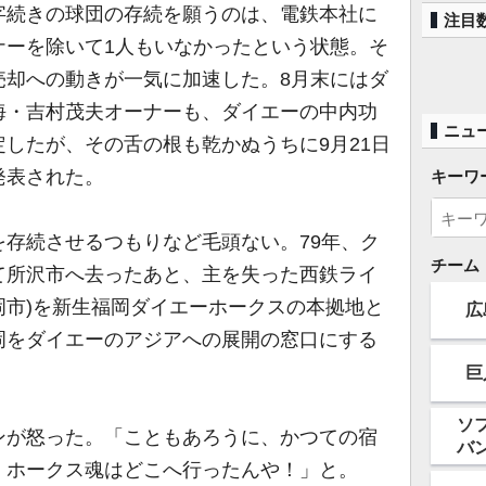
字続きの球団の存続を願うのは、電鉄本社に
注目
ナーを除いて1人もいなかったという状態。そ
売却への動きが一気に加速した。8月末にはダ
海・吉村茂夫オーナーも、ダイエーの中内功
ニュ
したが、その舌の根も乾かぬうちに9月21日
発表された。
キーワ
存続させるつもりなど毛頭ない。79年、ク
チーム
て所沢市へ去ったあと、主を失った西鉄ライ
福岡市)を新生福岡ダイエーホークスの本拠地と
広
岡をダイエーのアジアへの展開の窓口にする
巨
ソ
が怒った。「こともあろうに、かつての宿
バ
。ホークス魂はどこへ行ったんや！」と。