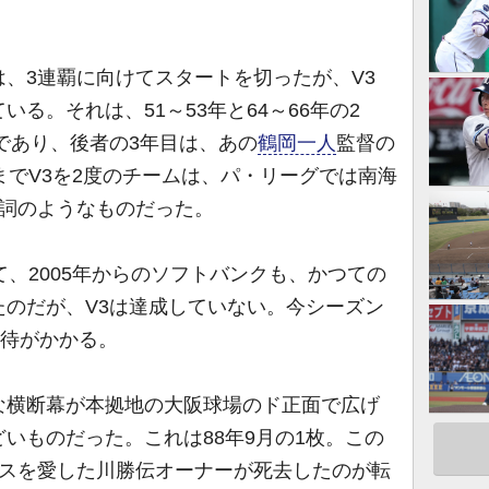
は、3連覇に向けてスタートを切ったが、V3
る。それは、51～53年と64～66年の2
であり、後者の3年目は、あの
鶴岡一人
監督の
までV3を2度のチームは、パ・リーグでは南海
名詞のようなものだった。
、2005年からのソフトバンクも、かつての
たのだが、V3は達成していない。今シーズン
期待がかかる。
横断幕が本拠地の大阪球場のド正面で広げ
いものだった。これは88年9月の1枚。この
クスを愛した川勝伝オーナーが死去したのが転