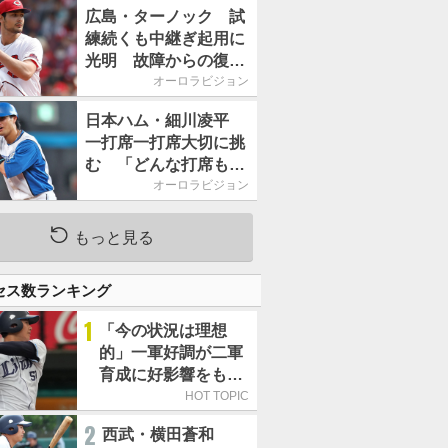
2026」、11月23日開
広島・ターノック 試
催
練続くも中継ぎ起用に
光明 故障からの復帰
期す／助っ人前半戦通
オーロラビジョン
信簿
日本ハム・細川凌平
一打席一打席大切に挑
む 「どんな打席も何
か意味のある打席にし
オーロラビジョン
たい」／後半戦に息巻
く！
もっと見る
セス数ランキング
1
「今の状況は理想
的」一軍好調が二軍
育成に好影響をもた
らす西武 象徴は高
HOT TOPIC
卒新人・横田蒼和
2
西武・横田蒼和