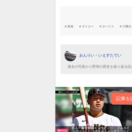
南海
ダイエー
ホークス
川勝伝
おんりい・いえすたでい
過去の写真から野球の歴史を振り返る読
記事を