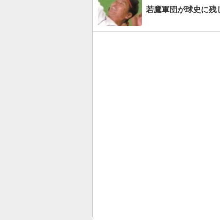
若鷹軍団が球史に残