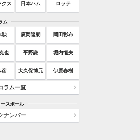
ックス
日本ハム
ロッテ
ラム
本勲
廣岡達朗
岡田彰布
克也
平野謙
堀内恒夫
恭彦
大久保博元
伊原春樹
コラム一覧
ベースボール
クナンバー