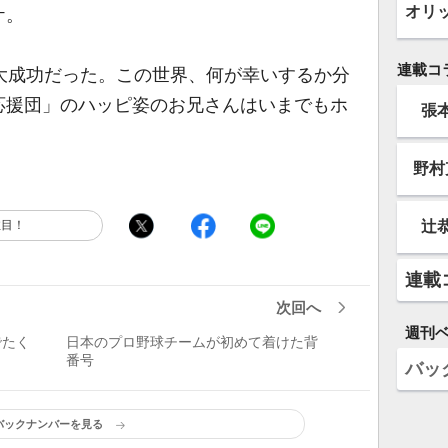
オリ
ケ。
連載コ
大成功だった。この世界、何が幸いするか分
応援団」のハッピ姿のお兄さんはいまでもホ
張
野村
辻
注目！
連載
次回へ
週刊
でたく
日本のプロ野球チームが初めて着けた背
番号
バッ
バックナンバーを見る