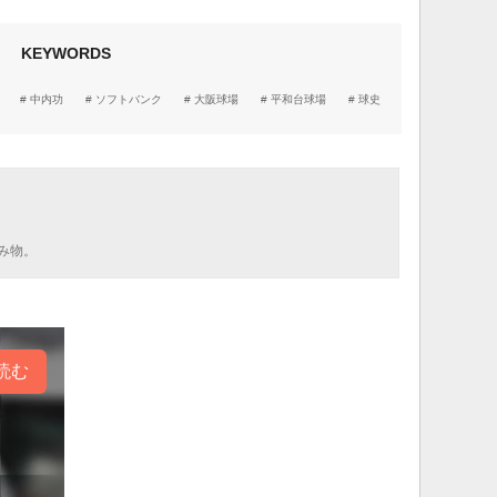
KEYWORDS
中内功
ソフトバンク
大阪球場
平和台球場
球史
み物。
読む