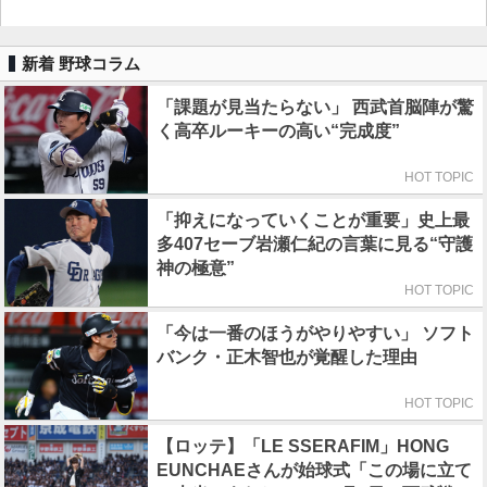
新着 野球コラム
「課題が見当たらない」 西武首脳陣が驚
く高卒ルーキーの高い“完成度”
HOT TOPIC
「抑えになっていくことが重要」史上最
多407セーブ岩瀬仁紀の言葉に見る“守護
神の極意”
HOT TOPIC
「今は一番のほうがやりやすい」 ソフト
バンク・正木智也が覚醒した理由
HOT TOPIC
【ロッテ】「LE SSERAFIM」HONG
EUNCHAEさんが始球式「この場に立て