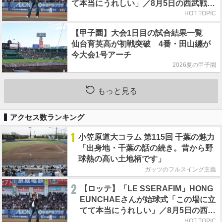
て本当にうれしい」／8月5日の西武戦
（ZOZOマリン）
HOT TOPIC
【甲子園】大会1日目の試合結果一覧
仙台育英高が初戦突破 4番・田山纏が
今大会1号アーチ
2026夏の甲子園
もっと見る
アクセス数ランキング
1
小笠原道大コラム 第115回 千葉の魅力
「出身地・千葉の話の続き。昔から野
球熱の高い土地柄です」
ガッツのフルスイング主義
2
【ロッテ】「LE SSERAFIM」HONG
EUNCHAEさんが始球式「この場に立
てて本当にうれしい」／8月5日の西武
戦（ZOZOマリン）
HOT TOPIC