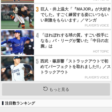
3
巨人・井上温大「『MAJOR』が大好き
でした。すごく練習する姿にいつもい
い刺激をもらいます」／マンガ
PLAYER'S VOICE
4
「ほれぼれする球の質。すごい投手に
なる」パ・リーグが驚いた「中日の左
腕」は
HOT TOPIC
5
西武・篠原響「ストラックアウトで初
めてパーフェクトを取れました!!」／ス
トラックアウト
PLAYER'S VOICE
もっと見る
注目数ランキング