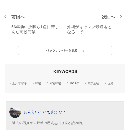
前回へ
次回へ
56年前の決勝も1点に苦し
沖縄がキャンプ最適地と
んだ高松商業
なるまで
バックナンバーを見る
KEYWORDS
上井草球場
球場
神宮球場
1963年
東京五輪
五輪
おんりい・いえすたでい
過去の写真から野球の歴史を振り返る読み物。