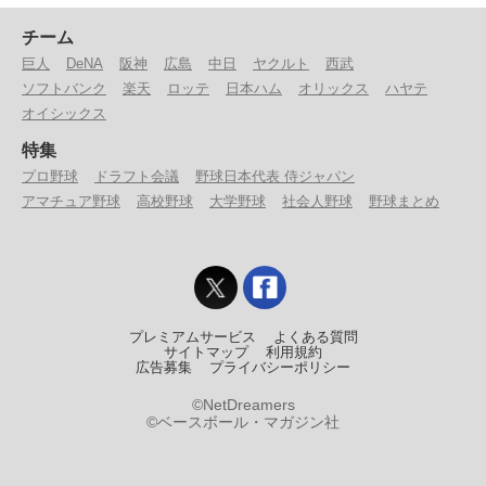
チーム
巨人
DeNA
阪神
広島
中日
ヤクルト
西武
ソフトバンク
楽天
ロッテ
日本ハム
オリックス
ハヤテ
オイシックス
特集
プロ野球
ドラフト会議
野球日本代表 侍ジャパン
アマチュア野球
高校野球
大学野球
社会人野球
野球まとめ
プレミアムサービス
よくある質問
サイトマップ
利用規約
広告募集
プライバシーポリシー
©NetDreamers
©ベースボール・マガジン社