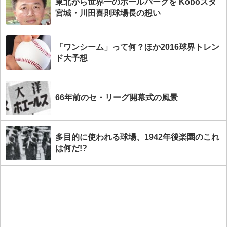
東北から世界一のボールパークを Koboスタ
宮城・川田喜則球場長の想い
「ワンシーム」って何？ほか2016球界トレン
ド大予想
66年前のセ・リーグ開幕式の風景
多目的に使われる球場、1942年後楽園のこれ
は何だ!?