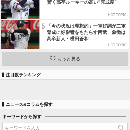
驚く高卒ルーキーの高い“完成度”
HOT TOPIC
5
「今の状況は理想的」一軍好調が二軍
育成に好影響をもたらす西武 象徴は
高卒新人・横田蒼和
HOT TOPIC
もっと見る
注目数ランキング
ニュース&コラムを探す
キーワードから探す