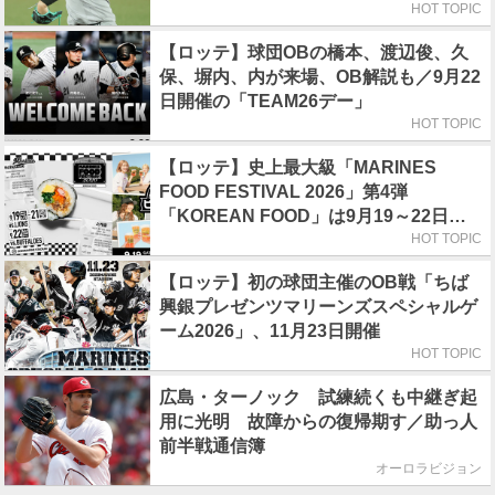
HOT TOPIC
【ロッテ】球団OBの橋本、渡辺俊、久
保、塀内、内が来場、OB解説も／9月22
日開催の「TEAM26デー」
HOT TOPIC
【ロッテ】史上最大級「MARINES
FOOD FESTIVAL 2026」第4弾
「KOREAN FOOD」は9月19～22日／
初日はビール半額デー
HOT TOPIC
【ロッテ】初の球団主催のOB戦「ちば
興銀プレゼンツマリーンズスペシャルゲ
ーム2026」、11月23日開催
HOT TOPIC
広島・ターノック 試練続くも中継ぎ起
用に光明 故障からの復帰期す／助っ人
前半戦通信簿
オーロラビジョン