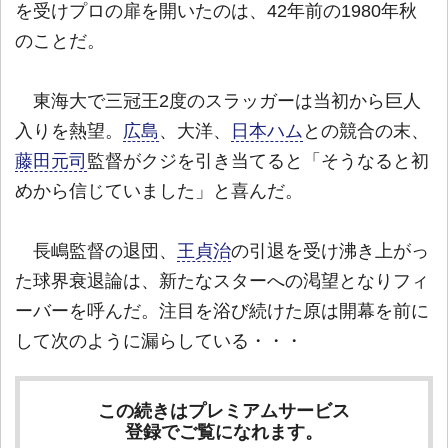
を受けプロの扉を開いたのは、42年前の1980年秋
のことだ。
東海大で三冠王2度のスラッガーは当初から巨人
入りを熱望。
広島
、大洋、
日本ハム
との競合の末、
藤田元司
監督がクジを引き当てると「そうなると初
めから信じていました」と喜んだ。
長嶋監督の退団、
王貞治
の引退を受け沸き上がっ
た球界衰退論は、新たなスターへの渇望となりフィ
ーバーを呼んだ。注目を浴び続けた原は開幕を前に
して次のように漏らしている・・・
この続きはプレミアムサービス
登録でご覧になれます。