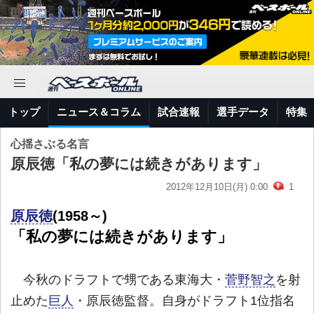
トップ
ニュース＆コラム
試合速報
選手データ
特集
心揺さぶる名言
原辰徳「私の夢には続きがあります」
2012年12月10日(月) 0:00
1
原辰徳
(1958～)
「私の夢には続きがあります」
今秋のドラフトで甥である東海大・
菅野智之
を射
止めた
巨人
・原辰徳監督。自身がドラフト1位指名