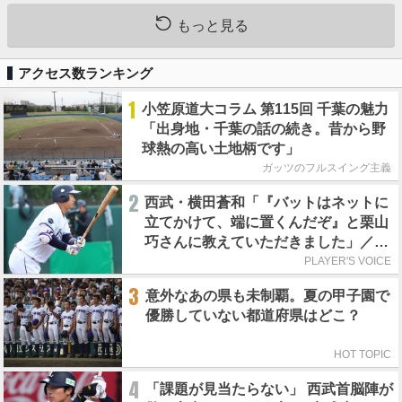
もっと見る
アクセス数ランキング
1
小笠原道大コラム 第115回 千葉の魅力
「出身地・千葉の話の続き。昔から野
球熱の高い土地柄です」
ガッツのフルスイング主義
2
西武・横田蒼和「『バットはネットに
立てかけて、端に置くんだぞ』と栗山
巧さんに教えていただきました」／憧
れの人からの金言
PLAYER'S VOICE
3
意外なあの県も未制覇。夏の甲子園で
優勝していない都道府県はどこ？
HOT TOPIC
4
「課題が見当たらない」 西武首脳陣が