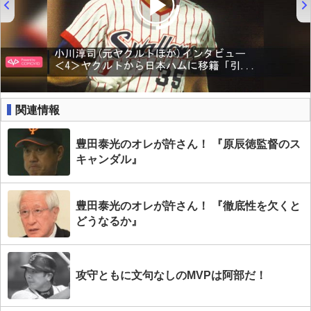
00:00
/
01:00
関連情報
豊田泰光のオレが許さん！ 『原辰徳監督のス
キャンダル』
豊田泰光のオレが許さん！ 『徹底性を欠くと
どうなるか』
攻守ともに文句なしのMVPは阿部だ！