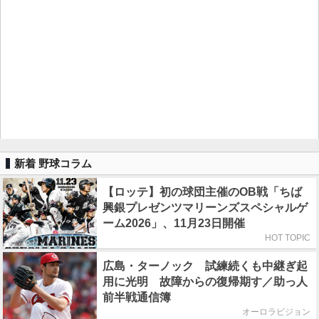
新着 野球コラム
【ロッテ】初の球団主催のOB戦「ちば
興銀プレゼンツマリーンズスペシャルゲ
ーム2026」、11月23日開催
HOT TOPIC
広島・ターノック 試練続くも中継ぎ起
用に光明 故障からの復帰期す／助っ人
前半戦通信簿
オーロラビジョン