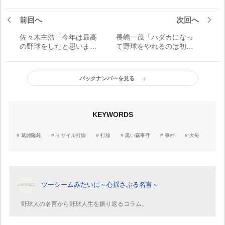
前回へ
次回へ
佐々木主浩「今年は最高
長嶋一茂「ハダカになっ
の野球をしたと思いま
て野球をやれるのは初め
す」
てかもしれません」
バックナンバーを見る
KEYWORDS
葛城隆雄
ミサイル打線
打線
黒い霧事件
事件
大毎
ツーシームみたいに～心揺さぶる名言～
野球人の名言から野球人生を振り返るコラム。