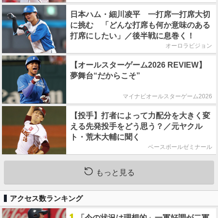
日本ハム・細川凌平 一打席一打席大切
に挑む 「どんな打席も何か意味のある
打席にしたい」／後半戦に息巻く！
オーロラビジョン
【オールスターゲーム2026 REVIEW】
夢舞台“だからこそ”
マイナビオールスターゲーム2026
【投手】打者によって力配分を大きく変
える先発投手をどう思う？／元ヤクル
ト・荒木大輔に聞く
ベースボールゼミナール
もっと見る
アクセス数ランキング
「今の状況は理想的」一軍好調が二軍