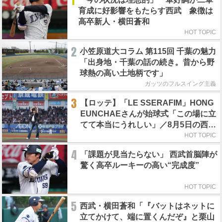
1
育成に好影響をもたらす西武 象徴は
高卒新人・横田蒼和
HOT TOPIC
2
小笠原道大コラム 第115回 千葉の魅力
「出身地・千葉の話の続き。昔から野
球熱の高い土地柄です」
ガッツのフルスイング主義
3
【ロッテ】「LE SSERAFIM」HONG
EUNCHAEさんが始球式「この場に立
てて本当にうれしい」／8月5日の西武
戦（ZOZOマリン）
HOT TOPIC
4
「課題が見当たらない」 西武首脳陣が
驚く高卒ルーキーの高い“完成度”
HOT TOPIC
5
西武・横田蒼和「『バットはネットに
立てかけて、端に置くんだぞ』と栗山