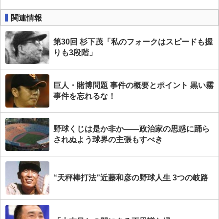
関連情報
第30回 杉下茂「私のフォークはスピードも握
りも3段階」
巨人・賭博問題 事件の概要とポイント 黒い霧
事件を忘れるな！
野球くじは是か非か――政治家の思惑に踊ら
されぬよう球界の主張もすべき
“天秤棒打法”近藤和彦の野球人生 3つの岐路