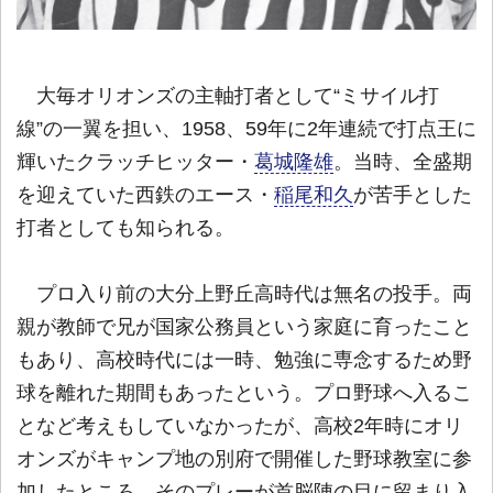
大毎オリオンズの主軸打者として“ミサイル打
線”の一翼を担い、1958、59年に2年連続で打点王に
輝いたクラッチヒッター・
葛城隆雄
。当時、全盛期
を迎えていた西鉄のエース・
稲尾和久
が苦手とした
打者としても知られる。
プロ入り前の大分上野丘高時代は無名の投手。両
親が教師で兄が国家公務員という家庭に育ったこと
もあり、高校時代には一時、勉強に専念するため野
球を離れた期間もあったという。プロ野球へ入るこ
となど考えもしていなかったが、高校2年時にオリ
オンズがキャンプ地の別府で開催した野球教室に参
加したところ、そのプレーが首脳陣の目に留まり入