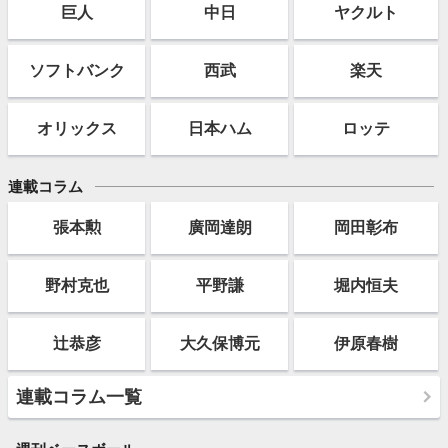
巨人
中日
ヤクルト
ソフト
バンク
西武
楽天
オリックス
日本ハム
ロッテ
連載コラム
張本勲
廣岡達朗
岡田彰布
野村克也
平野謙
堀内恒夫
辻恭彦
大久保博元
伊原春樹
連載コラム一覧