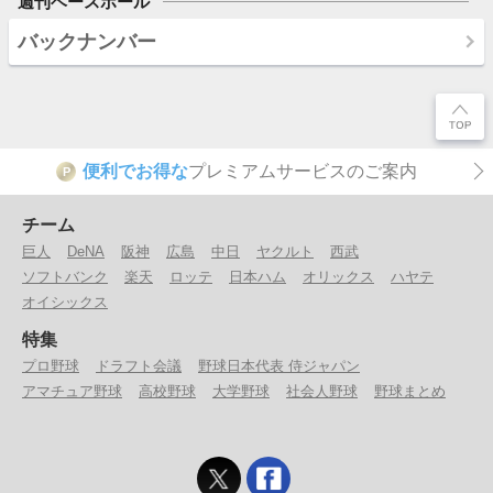
週刊ベースボール
バックナンバー
便利でお得な
プレミアムサービスのご案内
P
チーム
巨人
DeNA
阪神
広島
中日
ヤクルト
西武
ソフトバンク
楽天
ロッテ
日本ハム
オリックス
ハヤテ
オイシックス
特集
プロ野球
ドラフト会議
野球日本代表 侍ジャパン
アマチュア野球
高校野球
大学野球
社会人野球
野球まとめ