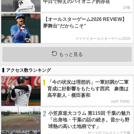
中日で抑えのパイオニア的存在
訃報
【オールスターゲーム2026 REVIEW】
夢舞台“だからこそ”
マイナビオールスターゲーム2026
もっと見る
アクセス数ランキング
1
「今の状況は理想的」一軍好調が二軍
育成に好影響をもたらす西武 象徴は
高卒新人・横田蒼和
HOT TOPIC
2
小笠原道大コラム 第115回 千葉の魅力
「出身地・千葉の話の続き。昔から野
球熱の高い土地柄です」
ガッツのフルスイング主義