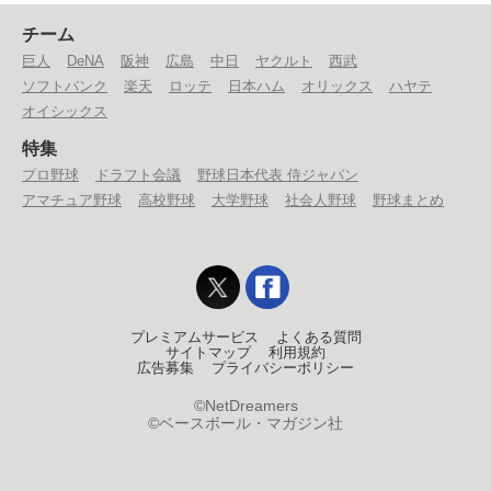
チーム
巨人
DeNA
阪神
広島
中日
ヤクルト
西武
ソフトバンク
楽天
ロッテ
日本ハム
オリックス
ハヤテ
オイシックス
特集
プロ野球
ドラフト会議
野球日本代表 侍ジャパン
アマチュア野球
高校野球
大学野球
社会人野球
野球まとめ
プレミアムサービス
よくある質問
サイトマップ
利用規約
広告募集
プライバシーポリシー
©NetDreamers
©ベースボール・マガジン社