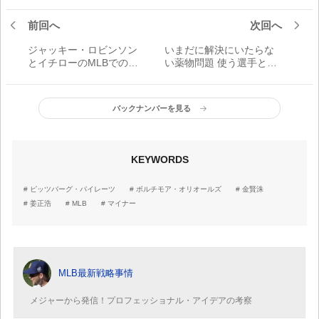
前回へ
次回へ
ジャッキー・ロビンソン
いまだに解決にいたらな
とイチローのMLBでの立
い薬物問題 使う選手と球
ち位置
団のモラルに起因？
バックナンバーを見る
KEYWORDS
ピッツバーグ・パイレーツ
ボルチモア・オリオールズ
金賢洙
姜正浩
MLB
マイナー
MLB最新戦略事情
メジャーから発信！プロフェッショナル・アイデアの考察