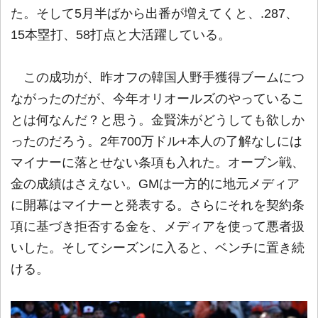
た。そして5月半ばから出番が増えてくと、.287、
15本塁打、58打点と大活躍している。
この成功が、昨オフの韓国人野手獲得ブームにつ
ながったのだが、今年オリオールズのやっているこ
とは何なんだ？と思う。金賢洙がどうしても欲しか
ったのだろう。2年700万ドル+本人の了解なしには
マイナーに落とせない条項も入れた。オープン戦、
金の成績はさえない。GMは一方的に地元メディア
に開幕はマイナーと発表する。さらにそれを契約条
項に基づき拒否する金を、メディアを使って悪者扱
いした。そしてシーズンに入ると、ベンチに置き続
ける。