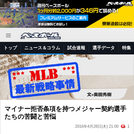
トップ
ニュース＆コラム
試合速報
選手データ
特集
マイナー拒否条項を持つメジャー契約選手
たちの苦闘と苦悩
2016年4月28日(木) 21:00
1