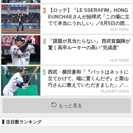
3
【ロッテ】「LE SSERAFIM」HONG
EUNCHAEさんが始球式「この場に立
てて本当にうれしい」／8月5日の西武
戦（ZOZOマリン）
HOT TOPIC
4
「課題が見当たらない」 西武首脳陣が
驚く高卒ルーキーの高い“完成度”
HOT TOPIC
5
西武・横田蒼和「『バットはネットに
立てかけて、端に置くんだぞ』と栗山
巧さんに教えていただきました」／憧
れの人からの金言
PLAYER'S VOICE
もっと見る
注目数ランキング