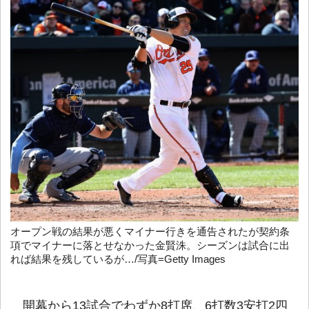
オープン戦の結果が悪くマイナー行きを通告されたが契約条
項でマイナーに落とせなかった金賢洙。シーズンは試合に出
れば結果を残しているが…/写真=Getty Images
開幕から13試合でわずか8打席、6打数3安打2四