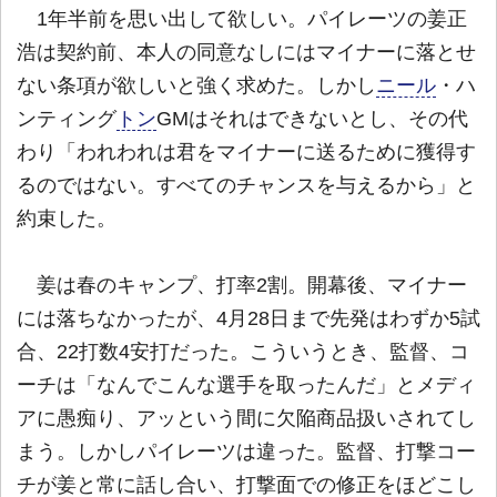
1年半前を思い出して欲しい。パイレーツの姜正
浩は契約前、本人の同意なしにはマイナーに落とせ
ない条項が欲しいと強く求めた。しかし
ニール
・ハ
ンティング
トン
GMはそれはできないとし、その代
わり「われわれは君をマイナーに送るために獲得す
るのではない。すべてのチャンスを与えるから」と
約束した。
姜は春のキャンプ、打率2割。開幕後、マイナー
には落ちなかったが、4月28日まで先発はわずか5試
合、22打数4安打だった。こういうとき、監督、コ
ーチは「なんでこんな選手を取ったんだ」とメディ
アに愚痴り、アッという間に欠陥商品扱いされてし
まう。しかしパイレーツは違った。監督、打撃コー
チが姜と常に話し合い、打撃面での修正をほどこし