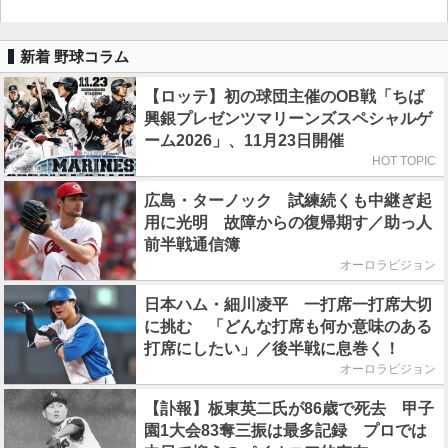
新着 野球コラム
【ロッテ】初の球団主催のOB戦「ちば
興銀プレゼンツマリーンズスペシャルゲ
ーム2026」、11月23日開催
HOT TOPIC
広島・ターノック 試練続くも中継ぎ起
用に光明 故障からの復帰期す／助っ人
前半戦通信簿
オーロラビジョン
日本ハム・細川凌平 一打席一打席大切
に挑む 「どんな打席も何か意味のある
打席にしたい」／後半戦に息巻く！
オーロラビジョン
【訃報】板東英二氏が86歳で死去 甲子
園1大会83奪三振は最多記録 プロでは