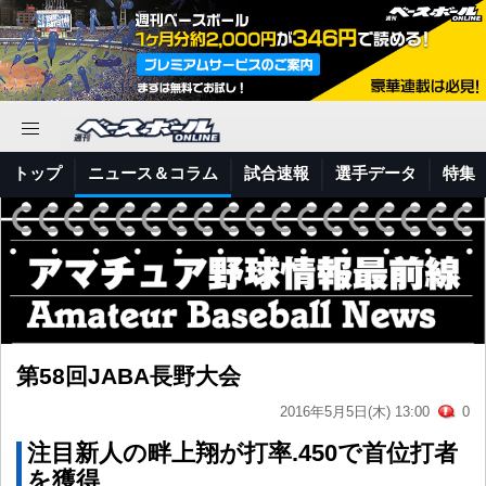
トップ
ニュース＆コラム
試合速報
選手データ
特集
第58回JABA長野大会
2016年5月5日(木) 13:00
0
注目新人の畔上翔が打率.450で首位打者
を獲得