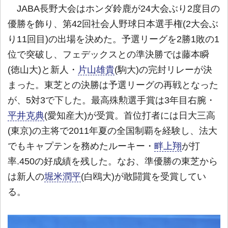
JABA長野大会はホンダ鈴鹿が24大会ぶり2度目の
優勝を飾り、第42回社会人野球日本選手権(2大会ぶ
り11回目)の出場を決めた。予選リーグを2勝1敗の1
位で突破し、フェデックスとの準決勝では藤本瞬
(徳山大)と新人・
片山雄貴
(駒大)の完封リレーが決
まった。東芝との決勝は予選リーグの再戦となった
が、5対3で下した。最高殊勲選手賞は3年目右腕・
平井克典
(愛知産大)が受賞。首位打者には日大三高
(東京)の主将で2011年夏の全国制覇を経験し、法大
でもキャプテンを務めたルーキー・
畔上翔
が打
率.450の好成績を残した。なお、準優勝の東芝から
は新人の
堀米潤平
(白鴎大)が敢闘賞を受賞してい
る。