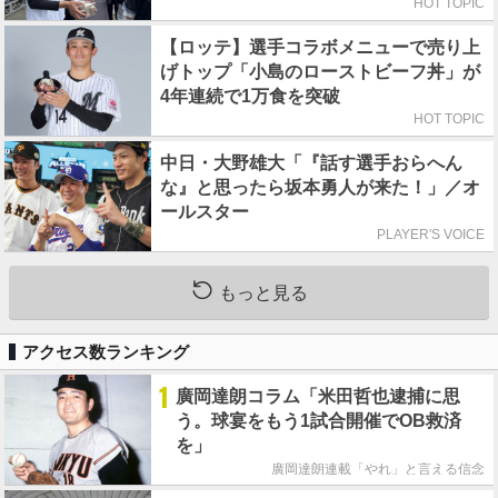
HOT TOPIC
【ロッテ】選手コラボメニューで売り上
げトップ「小島のローストビーフ丼」が
4年連続で1万食を突破
HOT TOPIC
中日・大野雄大「『話す選手おらへん
な』と思ったら坂本勇人が来た！」／オ
ールスター
PLAYER'S VOICE
もっと見る
アクセス数ランキング
1
廣岡達朗コラム「米田哲也逮捕に思
う。球宴をもう1試合開催でOB救済
を」
廣岡達朗連載「やれ」と言える信念