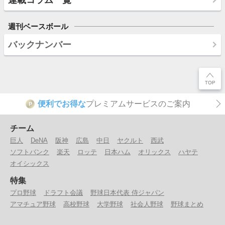
週刊ベースボール
バックナンバー
便利でお得な
プレミアムサービスのご案内
P
チーム
巨人
DeNA
阪神
広島
中日
ヤクルト
西武
ソフトバンク
楽天
ロッテ
日本ハム
オリックス
ハヤテ
オイシックス
特集
プロ野球
ドラフト会議
野球日本代表 侍ジャパン
アマチュア野球
高校野球
大学野球
社会人野球
野球まとめ