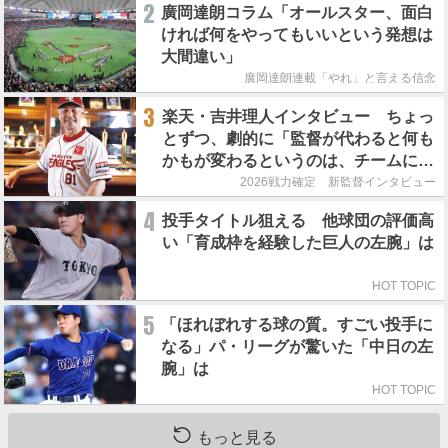
2
廣岡達朗コラム「オールスター、面白
ければ何をやってもいいという発想は
大間違い」
廣岡達朗連載「やれ」と言える信念
3
楽天・吉井理人インタビュー ちょっ
とずつ、劇的に「監督が代わると何も
かもが変わるというのは、チームにと
って良くないことなんです」
2026戦力確定 新監督インタビュー
4
投手タイトル狙える 他球団の評価高
い「育成枠を経験した巨人の左腕」は
HOT TOPIC
5
「ほれぼれする球の質。すごい投手に
なる」パ・リーグが驚いた「中日の左
腕」は
HOT TOPIC
もっと見る