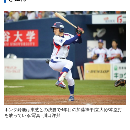
ホンダ鈴鹿は東芝との決勝で4年目の加藤祥平[立大]が本塁打
を放っている/写真=川口洋邦