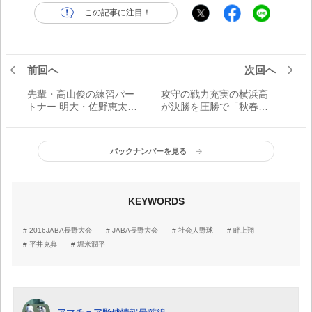
この記事に注目！
前回へ
次回へ
先輩・高山俊の練習パー
攻守の戦力充実の横浜高
トナー 明大・佐野恵太が
が決勝を圧勝で「秋春連
大暴れ
覇」
バックナンバーを見る
KEYWORDS
2016JABA長野大会
JABA長野大会
社会人野球
畔上翔
平井克典
堀米潤平