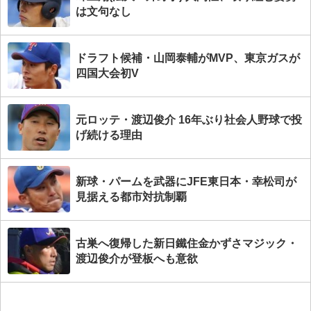
は文句なし
ドラフト候補・山岡泰輔がMVP、東京ガスが
四国大会初V
元ロッテ・渡辺俊介 16年ぶり社会人野球で投
げ続ける理由
新球・パームを武器にJFE東日本・幸松司が
見据える都市対抗制覇
古巣へ復帰した新日鐵住金かずさマジック・
渡辺俊介が登板へも意欲