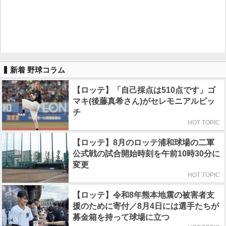
新着 野球コラム
【ロッテ】「自己採点は510点です」ゴ
マキ(後藤真希さん)がセレモニアルピッ
チ
HOT TOPIC
【ロッテ】8月のロッテ浦和球場の二軍
公式戦の試合開始時刻を午前10時30分に
変更
HOT TOPIC
【ロッテ】令和8年熊本地震の被害者支
援のために寄付／8月4日には選手たちが
募金箱を持って球場に立つ