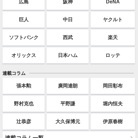
広島
阪神
DeNA
巨人
中日
ヤクルト
ソフト
バンク
西武
楽天
オリックス
日本ハム
ロッテ
連載コラム
張本勲
廣岡達朗
岡田彰布
野村克也
平野謙
堀内恒夫
辻恭彦
大久保博元
伊原春樹
連載コラム一覧