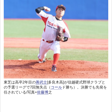
東芝は高卒2年目の
善武士
[多良木高]が信越硬式野球クラブと
の予選リーグで7回無失点（
コール
ド勝ち）。決勝でも先発を
任されている/写真=
佐藤博
之