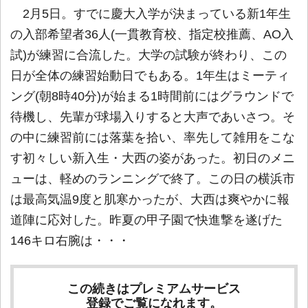
2月5日。すでに慶大入学が決まっている新1年生
の入部希望者36人(一貫教育校、指定校推薦、AO入
試)が練習に合流した。大学の試験が終わり、この
日が全体の練習始動日でもある。1年生はミーティ
ング(朝8時40分)が始まる1時間前にはグラウンドで
待機し、先輩が球場入りすると大声であいさつ。そ
の中に練習前には落葉を拾い、率先して雑用をこな
す初々しい新入生・大西の姿があった。初日のメニ
ューは、軽めのランニングで終了。この日の横浜市
は最高気温9度と肌寒かったが、大西は爽やかに報
道陣に応対した。昨夏の甲子園で快進撃を遂げた
146キロ右腕は・・・
この続きはプレミアムサービス
登録でご覧になれます。