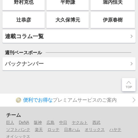
野村克也
平野謙
堀内恒夫
辻恭彦
大久保博元
伊原春樹
連載コラム一覧
週刊ベースボール
バックナンバー
便利でお得な
プレミアムサービスのご案内
P
チーム
巨人
DeNA
阪神
広島
中日
ヤクルト
西武
ソフトバンク
楽天
ロッテ
日本ハム
オリックス
ハヤテ
オイシックス