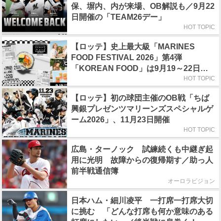
保、塀内、内が来場、OB解説も／9月22
日開催の「TEAM26デー」
HOT TOPIC
【ロッテ】史上最大級「MARINES
FOOD FESTIVAL 2026」第4弾
「KOREAN FOOD」は9月19～22日／
初日はビール半額デー
HOT TOPIC
【ロッテ】初の球団主催のOB戦「ちば
興銀プレゼンツマリーンズスペシャルゲ
ーム2026」、11月23日開催
HOT TOPIC
広島・ターノック 試練続くも中継ぎ起
用に光明 故障からの復帰期す／助っ人
前半戦通信簿
オーロラビジョン
日本ハム・細川凌平 一打席一打席大切
に挑む 「どんな打席も何か意味のある