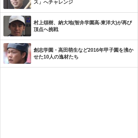
ス」へチャレンジ
村上頌樹、納大地(智弁学園高-東洋大)が再び
頂点へ挑戦
創志学園・高田萌生など2016年甲子園を沸か
せた10人の逸材たち