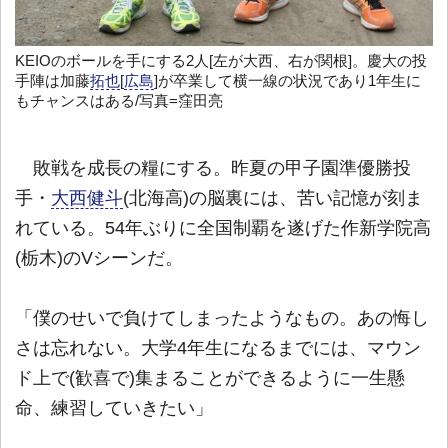
KEIOのボールを手にする2人[左が大西、右が関根]。慶大の投
手陣は加藤
拓也
[
広島
]が卒業して横一線の状況であり1年生に
もチャンスはある/写真=窪田亮
敗戦を成長の糧にする。昨夏の甲子園準優勝投
手・
大西健斗
(北海高)の脳裏には、苦い記憶が刻ま
れている。54年ぶりに全国制覇を遂げた作新学院高
(栃木)のVシーンだ。
「僕のせいで負けてしまったようなもの。あの悔し
さは忘れない。大学4年生になるまでには、マウン
ド上で(歓喜で)集まることができるように一生懸
命、練習していきたい」