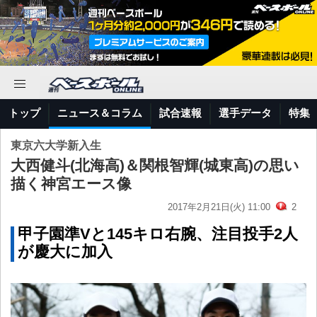
トップ
ニュース＆コラム
試合速報
選手データ
特集
東京六大学新入生
大西健斗(北海高)＆関根智輝(城東高)の思い
描く神宮エース像
2017年2月21日(火) 11:00
2
甲子園準Vと145キロ右腕、注目投手2人
が慶大に加入