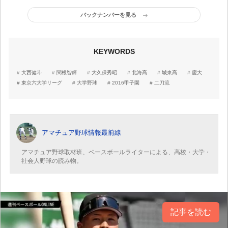
を宣言!!
バックナンバーを見る
KEYWORDS
大西健斗
関根智輝
大久保秀昭
北海高
城東高
慶大
東京六大学リーグ
大学野球
2016甲子園
二刀流
アマチュア野球情報最前線
アマチュア野球取材班、ベースボールライターによる、高校・大学・
社会人野球の読み物。
記事を読む