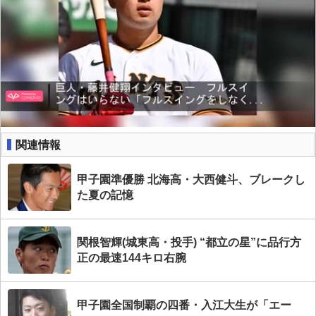
関連情報
甲子園準優勝 北海高・大西健斗、ブレークし
た夏の記憶
関根智輝(城東高・投手) “都立の星”に品行方
正の最速144キロ右腕
甲子園全国制覇の四番・入江大生が「エー