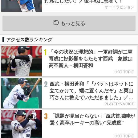
打席にしたい」／後半戦に息巻く！
オーロラビジョン
もっと見る
アクセス数ランキング
1
「今の状況は理想的」一軍好調が二軍
育成に好影響をもたらす西武 象徴は
高卒新人・横田蒼和
HOT TOPIC
2
西武・横田蒼和「『バットはネットに
立てかけて、端に置くんだぞ』と栗山
巧さんに教えていただきました」／憧
れの人からの金言
PLAYER'S VOICE
3
「課題が見当たらない」 西武首脳陣が
驚く高卒ルーキーの高い“完成度”
HOT TOPIC